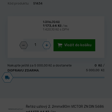
Kód produktu:
51434
1 396,70 Kč
1 173,64 Kč
/ ks
1 420,10 Kč s DPH
Vložit do košíku
Nakupte ještě za
5 000,00 Kč
a dostanete
0 Kč
/
5 000,00 Kč
DOPRAVU ZDARMA
.
Řetěz uzlový 2. 2mmx80m VICTOR ZN DIN 5686
od 1 173,64 Kč
/ ks