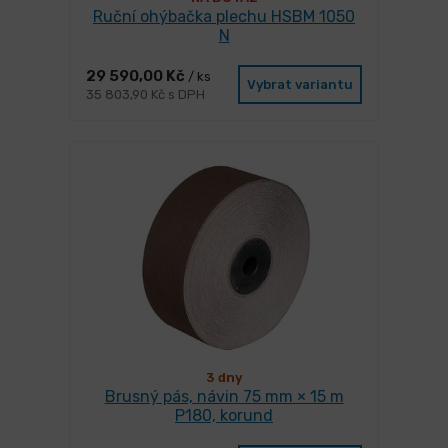
Ruční ohýbačka plechu HSBM 1050
N
29 590,00 Kč
/ ks
Vybrat variantu
35 803,90 Kč s DPH
3 dny
Brusný pás, návin 75 mm × 15 m
P180, korund