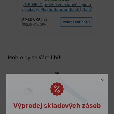
J-B WELD pružné epoxidové lepidlo
na plasty PlasticBonder Black (25ml)
291,06 Kč
/ ks
Vybrat variantu
352,18 Kč s DPH
Mohlo by se Vám líbit
Výprodej skladových zásob