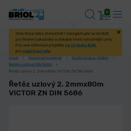
0
Jste firma nebo živnostník? Zaregistrujte se do B2B
pro firemní zákazníky a získejte hned výhodnější ceny.
Pro více informací přejděte
na stránku B2B
,
pro
registraci zde
.
Úvod
Spojovací materiál
Ocelová lana, řetězy
Řetězy uzlové DIN 5686
Řetěz uzlový 2. 2mmx80m VICTOR ZN DIN 5686
Řetěz uzlový 2. 2mmx80m
VICTOR ZN DIN 5686