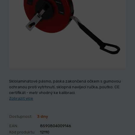
Sklolaminátové pásmo, páska zakončená očkem s gumovou
ochranou proti vytrhnutí, sklopná navíjecí ručka, poutko. CE
certifikát - metr vhodný ke kalibraci.
Zobrazit více
Dostupnost:
3 dny
EAN:
8590804009146
Kód produktu:
12110