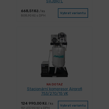
SVJBR/L
668,51 Kč
/ ks
Vybrat variantu
808,90 Kč s DPH
NA DOTAZ
Stacionární kompresor Airprofi
753/270/15 VK
124 990,00 Kč
/ ks
Vybrat variantu
151 237,90 Kč s DPH