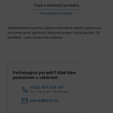
Popis a vlastnosti produktu
Související produkty
Sklolaminátové pásmo, páska zakončená očkem s gumovou
ochranou proti vytrhnutí, sklopná navíjecí ručka, poutko. CE
certifikát - metr vhodný ke kalibraci.
Potřebujete poradit? Rádi Vám
pomůžeme s výběrem!
+420 461 634 161
Po - Pá: 6:30 - 15:00 hod.
eshop@briol.cz