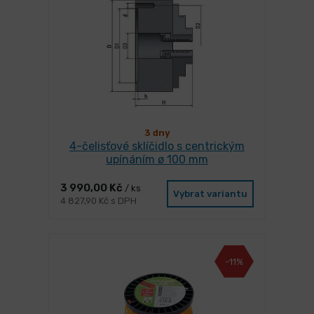
3 dny
4-čelisťové sklíčidlo s centrickým
upínáním ø 100 mm
3 990,00 Kč
/ ks
Vybrat variantu
4 827,90 Kč s DPH
-11%