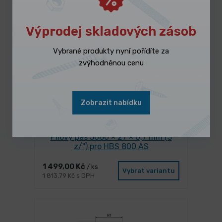
Výprodej skladových zásob
Vybrané produkty nyní pořídíte za
zvýhodněnou cenu
Zobrazit nabídku
NA DOTAZ
Pilový pás 5680 × 27 × 0,7 mm (3
z/") pro HBS 800 AS
1 499,00 Kč
/ ks
Vybrat variantu
1 813,79 Kč s DPH