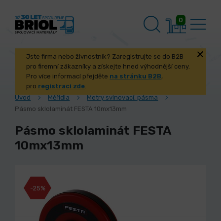
0
Jste firma nebo živnostník? Zaregistrujte se do B2B
pro firemní zákazníky a získejte hned výhodnější ceny.
Pro více informací přejděte
na stránku B2B
,
pro
registraci zde
.
Úvod
Měřidla
Metry svinovací, pásma
Pásmo sklolaminát FESTA 10mx13mm
Pásmo sklolaminát FESTA
10mx13mm
-25%