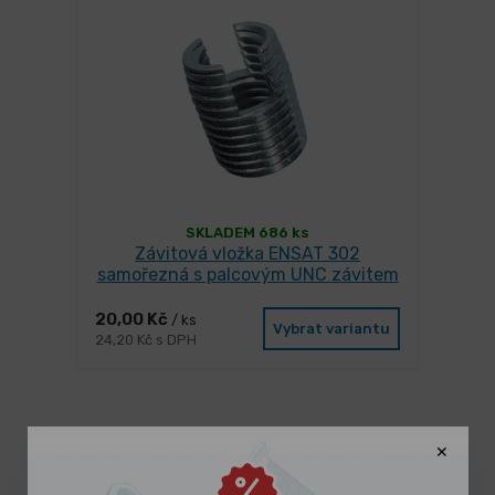
SKLADEM 686 ks
Závitová vložka ENSAT 302
samořezná s palcovým UNC závitem
20,00 Kč
/ ks
Vybrat variantu
24,20 Kč s DPH
Mohlo by se Vám líbit