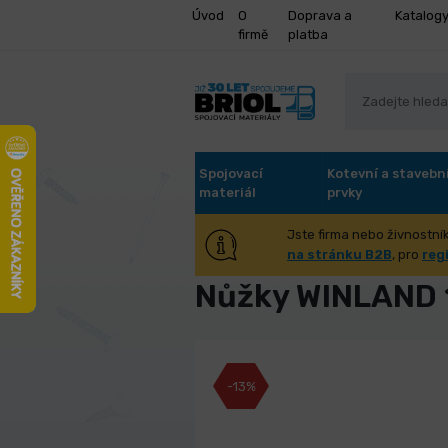
Úvod
O
Doprava a
Katalog
firmě
platba
Spojovací
Kotevní a stavebn
materiál
prvky
Jste firma nebo živnostník
Úvod
Dílna, dům, zahrada
Zahr
na stránku B2B
, pro
reg
Nůžky WINLAND
-13%