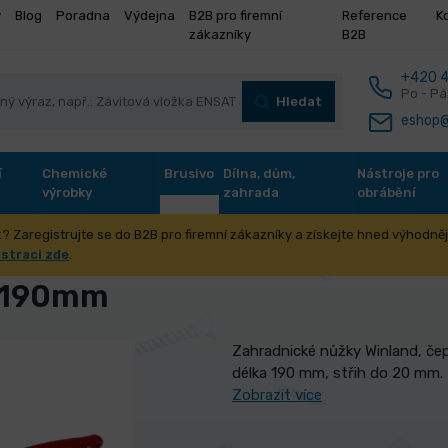
y
Blog
Poradna
Výdejna
B2B pro firemní
Reference
K
zákazníky
B2B
+420 4
Po - Pá
Hledat
eshop@
í
Chemické
Brusivo
Dílna, dům,
Nástroje pro
výrobky
zahrada
obrábění
? Zaregistrujte se do B2B pro firemní zákazníky a získejte hned výhodnějš
ada, zahradní nářadí
Zahradnické nůžky
Nůžky zahradnické j
istraci zde
.
 190mm
Zahradnické nůžky Winland, čep
délka 190 mm, střih do 20 mm.
Zobrazit více