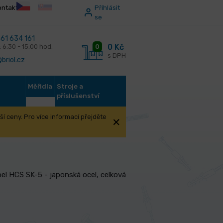
ontakt
Příhlásit
se
61 634 161
0 Kč
0
: 6:30 - 15:00 hod.
s DPH
briol.cz
Měřidla
Stroje a
příslušenství
í ceny. Pro více informací přejděte
ednoruční
Nůžky WINLAND 190mm
el HCS SK-5 - japonská ocel, celková