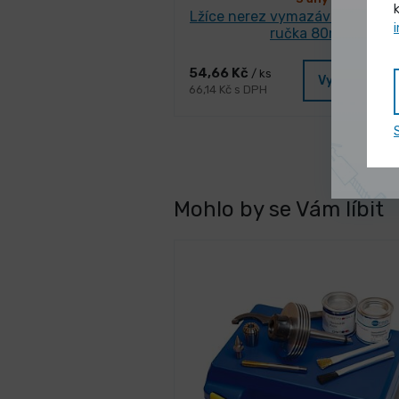
Lžíce nerez vymazávací FESTA
ručka 80mm
54,66 Kč
/ ks
Vybrat vari
66,14 Kč s DPH
Mohlo by se Vám líbit