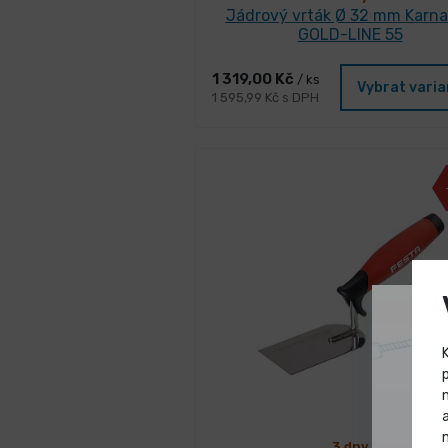
Jádrový vrták Ø 32 mm Karn
GOLD-LINE 55
1 319,00 Kč
/ ks
Vybrat vari
1 595,99 Kč s DPH
3 dny