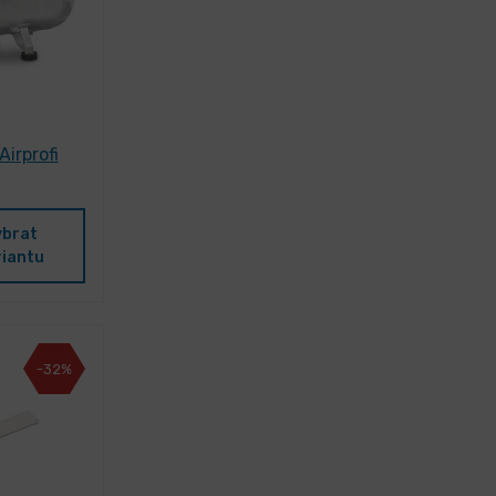
irprofi
ybrat
riantu
-32%