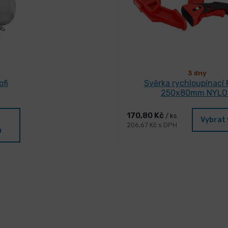
3 dny
ofi
Svěrka rychloupínací
250x80mm NYLO
170,80 Kč
/ ks
Vybrat 
206,67 Kč s DPH
u