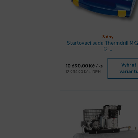
3 dny
Startovací sada Thermdrill MK
C-L
Vybrat
10 690,00 Kč
/ ks
variant
12 934,90 Kč s DPH