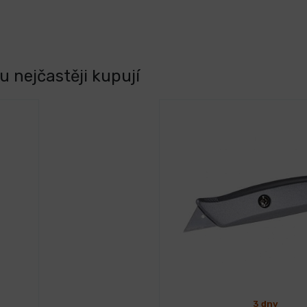
 nejčastěji kupují
3 dny