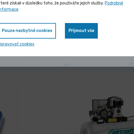
které získali v důsledku toho, že používáte jejich služby.
Podrobné
 gum.
Vybrané produkty nyní pořídíte za
informace
zvýhodněnou cenu
antu
Pouze nezbytné cookies
Přijmout vše
Zobrazit nabídku
Spravovat cookies