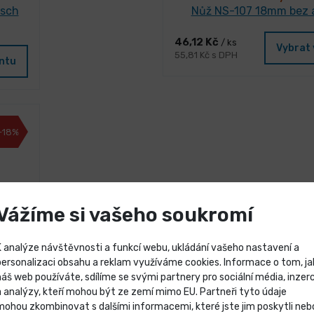
asch
Nůž NS-107 18mm bez 
46,12 Kč
/ ks
Vybrat 
55,81 Kč s DPH
antu
-18%
Vážíme si vašeho soukromí
K analýze návštěvnosti a funkcí webu, ukládání vašeho nastavení a
personalizaci obsahu a reklam využíváme cookies. Informace o tom, ja
náš web používáte, sdílíme se svými partnery pro sociální média, inzerc
Výprodej skladových záso
a analýzy, kteří mohou být ze zemí mimo EU. Partneři tyto údaje
mohou zkombinovat s dalšími informacemi, které jste jim poskytli neb