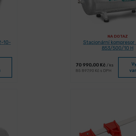
NA DOTAZ
2-10-
Stacionární kompresor A
853/500/10 H
V
70 990,00 Kč
/ ks
u
va
85 897,90 Kč s DPH