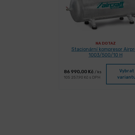
NA DOTAZ
Stacionární kompresor Airpr
1003/500/10 H
Vybrat
86 990,00 Kč
/ ks
variant
105 257,90 Kč s DPH