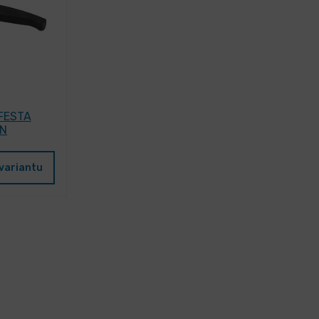
 FESTA
N
variantu