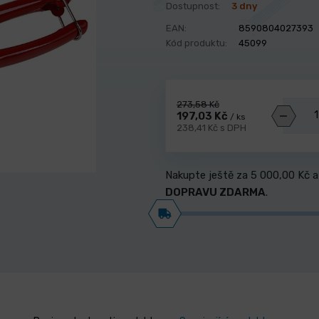
Dostupnost:
3 dny
EAN:
8590804027393
Kód produktu:
45099
273,58 Kč
197,03 Kč
/ ks
238,41 Kč s DPH
Nakupte ještě za
5 000,00 Kč
a
DOPRAVU ZDARMA
.