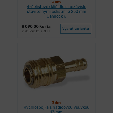
3 dny
4-čelisťové sklíčidlo s nezávisle
stavitelnými čelistmi ø 250 mm
Camlock 6
8 090,00 Kč
/ ks
Vybrat variantu
9 788,90 Kč s DPH
3 dny
Rychlospojka s hadicovou vsuvkou
13 mm