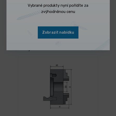
Vybrané produkty nyní pořídíte za
0,259 Kč
/ ks
zvýhodněnou cenu
Vybrat variantu
0,313 Kč s DPH
Zobrazit nabídku
Mohlo by se Vám líbit