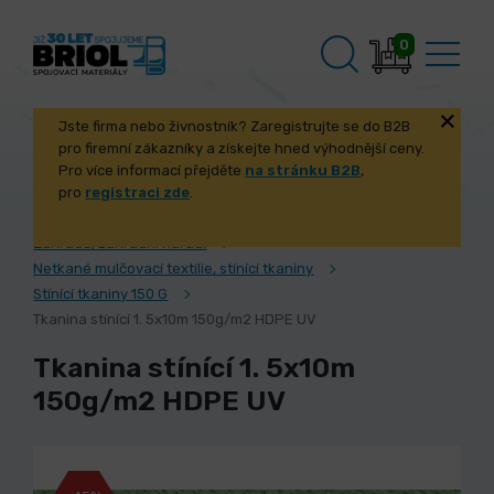
0
Jste firma nebo živnostník? Zaregistrujte se do B2B
pro firemní zákazníky a získejte hned výhodnější ceny.
Pro více informací přejděte
na stránku B2B
,
pro
registraci zde
.
Úvod
Dílna, dům, zahrada
Zahrada, zahradní nářadí
Netkané mulčovací textilie, stínící tkaniny
Stínící tkaniny 150 G
Tkanina stínící 1. 5x10m 150g/m2 HDPE UV
Tkanina stínící 1. 5x10m
150g/m2 HDPE UV