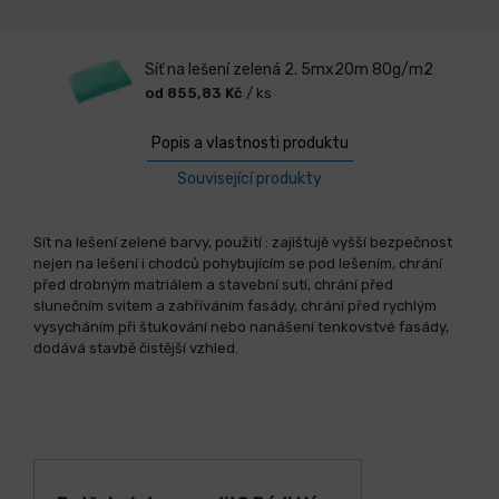
Síť na lešení zelená 2. 5mx20m 80g/m2
od 855,83 Kč
/ ks
Popis a vlastnosti produktu
Související produkty
Sít na lešení zelené barvy, použití : zajištujě vyšší bezpečnost
nejen na lešení i chodců pohybujícím se pod lešením, chrání
před drobným matriálem a stavební sutí, chrání před
slunečním svitem a zahříváním fasády, chrání před rychlým
vysycháním při štukování nebo nanášení tenkovstvé fasády,
dodává stavbě čistější vzhled.