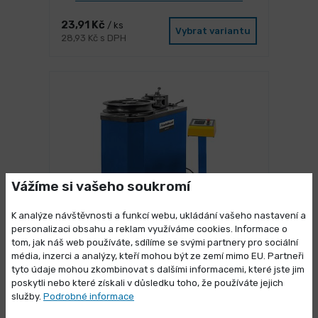
23,91 Kč
/ ks
Vybrat variantu
28,93 Kč s DPH
Vážíme si vašeho soukromí
K analýze návštěvnosti a funkcí webu, ukládání vašeho nastavení a
personalizaci obsahu a reklam využíváme cookies. Informace o
NA DOTAZ
tom, jak náš web používáte, sdílíme se svými partnery pro sociální
Elektrická ohýbačka trubek BM 76 -
média, inzerci a analýzy, kteří mohou být ze zemí mimo EU. Partneři
Výprodej skladových zásob
T
tyto údaje mohou zkombinovat s dalšími informacemi, které jste jim
poskytli nebo které získali v důsledku toho, že používáte jejich
Vybrané produkty nyní pořídíte za
349 990,00 Kč
/ ks
služby.
Podrobné informace
Vybrat variantu
423 487,90 Kč s DPH
zvýhodněnou cenu