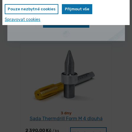
Pouze nezbytné cookies
Přijmout vše
Spravovat cookies
Zobrazit nabídku
Mohlo by se Vám líbit
3 dny
Sada Thermdrill Form M 4 dlouhá
2 390,00 Kč
/ ks