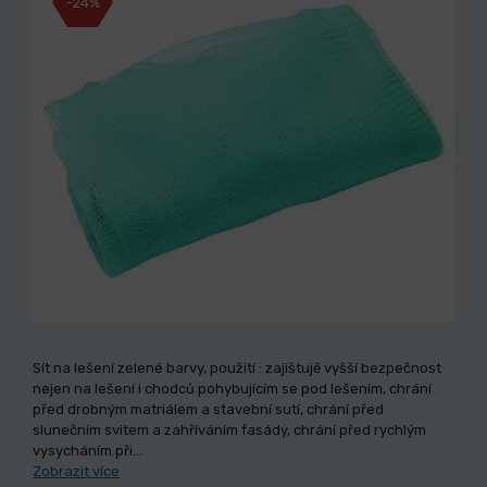
-24%
Sít na lešení zelené barvy, použití : zajištujě vyšší bezpečnost
nejen na lešení i chodců pohybujícím se pod lešením, chrání
před drobným matriálem a stavební sutí, chrání před
slunečním svitem a zahříváním fasády, chrání před rychlým
vysycháním při…
Zobrazit více