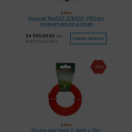
3 dny
Vysavač flexCAT 378 EOT-PRO pro
vysávání emulzí a třísek
34 390,00 Kč
/ ks
Vybrat variantu
41 611,90 Kč s DPH
-38%
3 dny
Struna žací twist 2. 4mm x 15m