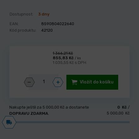
Dostupnost:
3 dny
EAN:
8590804022640
Kód produktu:
42120
1 366,21 Kč
855,83 Kč
/ ks
1 035,55 Kč s DPH
Vložit do košíku
Nakupte ještě za
5 000,00 Kč
a dostanete
0 Kč
/
5 000,00 Kč
DOPRAVU ZDARMA
.