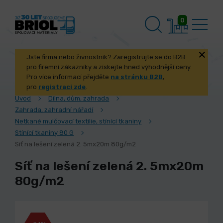
0
Jste firma nebo živnostník? Zaregistrujte se do B2B
pro firemní zákazníky a získejte hned výhodnější ceny.
Pro více informací přejděte
na stránku B2B
,
pro
registraci zde
.
Úvod
Dílna, dům, zahrada
Zahrada, zahradní nářadí
Netkané mulčovací textilie, stínící tkaniny
Stínící tkaniny 80 G
Síť na lešení zelená 2. 5mx20m 80g/m2
Síť na lešení zelená 2. 5mx20m
80g/m2