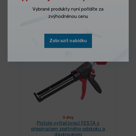
Vybrané produkty nyní pořídíte za
zvýhodněnou cenu
Mohlo by se Vám líbit
Zobrazit nabídku
-13%
3 dny
Pistole vytlačovací FESTA s
přepínačem zpětného odskoku a
dávkováním