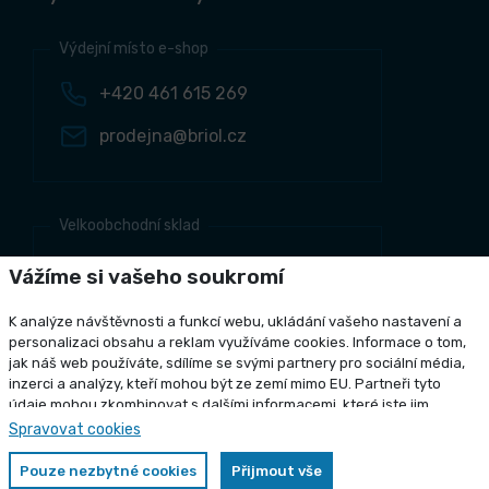
Výdejní místo e-shop
+420 461 615 269
prodejna@briol.cz
Velkoobchodní sklad
+420 461 634 161
Vážíme si vašeho soukromí
+420 461 634 381
K analýze návštěvnosti a funkcí webu, ukládání vašeho nastavení a
odbyt@briol.cz
personalizaci obsahu a reklam využíváme cookies. Informace o tom,
jak náš web používáte, sdílíme se svými partnery pro sociální média,
inzerci a analýzy, kteří mohou být ze zemí mimo EU. Partneři tyto
údaje mohou zkombinovat s dalšími informacemi, které jste jim
poskytli nebo které získali v důsledku toho, že používáte jejich služby.
Spravovat cookies
Copyright 2026 Briol s r.o., všechna práva vyhrazena
Podrobné informace
Grafický návrh
KošnarDesign.cz
a realizace
CZECHGROUP.cz
Pouze nezbytné cookies
Přijmout vše