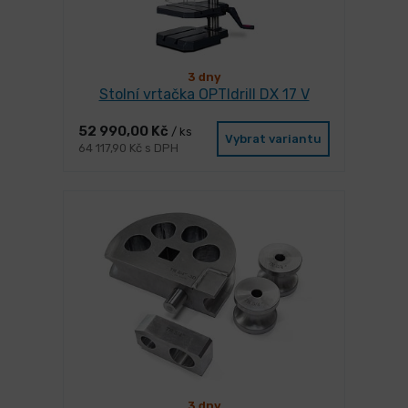
3 dny
Stolní vrtačka OPTIdrill DX 17 V
52 990,00 Kč
/ ks
Vybrat variantu
64 117,90 Kč s DPH
3 dny