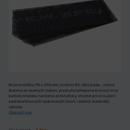
Brusná mřížka 115 x 290 mm, zrnitost 80, 10ks/sada. , nosná
tkanina ze skelných vláken, pryskyřicí přilepena brousicí zrna
karbidu křemíku nanšena antistaticky, vhodné pro broušení
sadrokartonových spárovacích hmot, i dalších materiálů,
výhoda…
Zobrazit více
Dostupnost:
3 dny