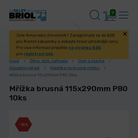
0
Jste firma nebo živnostník? Zaregistrujte se do B2B
pro firemní zákazníky a získejte hned výhodnější ceny.
Pro více informací přejděte
na stránku B2B
,
pro
registraci zde
.
Úvod
Dílna, dům, zahrada
Dům a stavba
Stavební nářadí
Hladítka na brusné mřížky
Mřížka brusná 115x290mm P80 10ks
Mřížka brusná 115x290mm P80
10ks
-18%