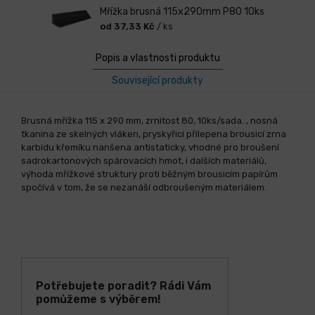
Mřížka brusná 115x290mm P80 10ks
od 37,33 Kč
/ ks
Popis a vlastnosti produktu
Související produkty
Brusná mřížka 115 x 290 mm, zrnitost 80, 10ks/sada. , nosná
tkanina ze skelných vláken, pryskyřicí přilepena brousicí zrna
karbidu křemíku nanšena antistaticky, vhodné pro broušení
sadrokartonových spárovacích hmot, i dalších materiálů,
výhoda mřížkové struktury proti běžným brousicím papírům
spočívá v tom, že se nezanáší odbroušeným materiálem.
Potřebujete poradit? Rádi Vám
pomůžeme s výběrem!