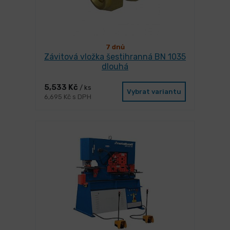
7 dnů
Závitová vložka šestihranná BN 1035
dlouhá
5,533 Kč
/ ks
Vybrat variantu
6,695 Kč s DPH