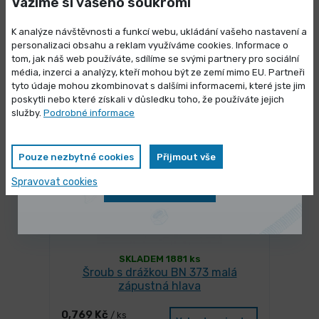
Vážíme si vašeho soukromí
K analýze návštěvnosti a funkcí webu, ukládání vašeho nastavení a
personalizaci obsahu a reklam využíváme cookies. Informace o
tom, jak náš web používáte, sdílíme se svými partnery pro sociální
Mohlo by se Vám líbit
média, inzerci a analýzy, kteří mohou být ze zemí mimo EU. Partneři
Výprodej skladových zásob
tyto údaje mohou zkombinovat s dalšími informacemi, které jste jim
poskytli nebo které získali v důsledku toho, že používáte jejich
Vybrané produkty nyní pořídíte za
služby.
Podrobné informace
zvýhodněnou cenu
Pouze nezbytné cookies
Přijmout vše
Spravovat cookies
Zobrazit nabídku
SKLADEM 1881 ks
Šroub s drážkou BN 373 malá
zápustná hlava
0,769 Kč
/ ks