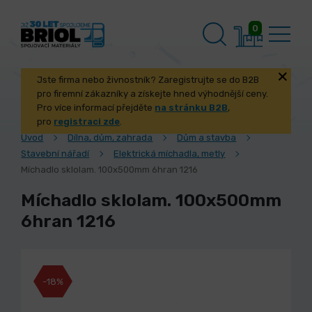
0
Jste firma nebo živnostník? Zaregistrujte se do B2B
pro firemní zákazníky a získejte hned výhodnější ceny.
Pro více informací přejděte
na stránku B2B
,
pro
registraci zde
.
Úvod
Dílna, dům, zahrada
Dům a stavba
Stavební nářadí
Elektrická míchadla, metly
Míchadlo sklolam. 100x500mm 6hran 1216
Míchadlo sklolam. 100x500mm
6hran 1216
-18%