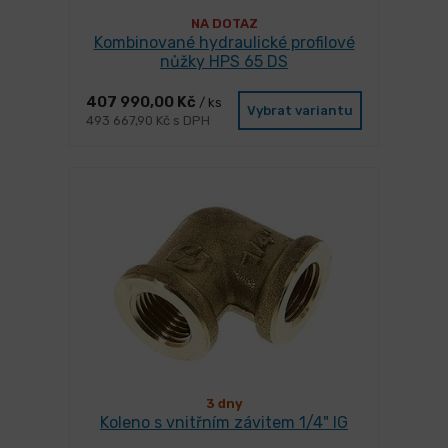
NA DOTAZ
Kombinované hydraulické profilové
nůžky HPS 65 DS
407 990,00 Kč
/ ks
Vybrat variantu
493 667,90 Kč s DPH
3 dny
Koleno s vnitřním závitem 1/4" IG