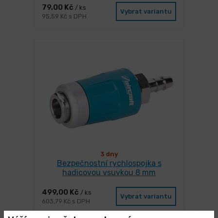
79,00 Kč
/ ks
Vybrat variantu
95,59 Kč s DPH
3 dny
Bezpečnostní rychlospojka s
hadicovou vsuvkou 8 mm
499,00 Kč
/ ks
Vybrat variantu
603,79 Kč s DPH