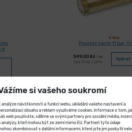
3 dny
ckým
Pojistný ventil 11 bar, 1
 6
599,00 Kč
/ ks
Vybrat 
724,79 Kč s DPH
Vážíme si vašeho soukromí
K analýze návštěvnosti a funkcí webu, ukládání vašeho nastavení a
personalizaci obsahu a reklam využíváme cookies. Informace o tom, ja
náš web používáte, sdílíme se svými partnery pro sociální média, inzerc
Výprodej skladových záso
a analýzy, kteří mohou být ze zemí mimo EU. Partneři tyto údaje
mohou zkombinovat s dalšími informacemi, které jste jim poskytli neb