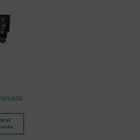
Igrind GZ
ybrat
riantu