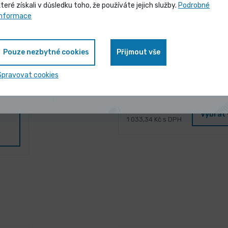
které získali v důsledku toho, že používáte jejich služby.
Podrobné
Vybrané produkty nyní pořídíte za
informace
zvýhodněnou cenu
Pouze nezbytné cookies
Přijmout vše
Zobrazit nabídku
Spravovat cookies
3 dny
asch
Napínací zařízení 4t (
854,00 Kč
/ ks
Vybrat 
1 033,34 Kč s DPH