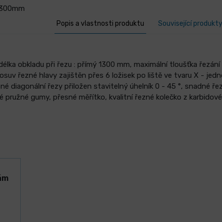
 1300mm
Popis a vlastnosti produktu
Související produkt
lka obkladu při řezu : přímý 1300 mm, maximální tloušťka řezání 
posuv řezné hlavy zajištěn přes 6 ložisek po liště ve tvaru X - je
né diagonální řezy přiložen stavitelný úhelník 0 - 45 °, snadné řezá
é pružné gumy, přesné měřítko, kvalitní řezné kolečko z karbidové
ám