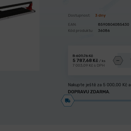
Dostupnost:
3 dny
EAN:
8590804085430
Kód produktu:
36086
8 609,76 Kč
5 787,68 Kč
/ ks
7 003,09 Kč s DPH
Nakupte ještě za
5 000,00 Kč
a
DOPRAVU ZDARMA
.