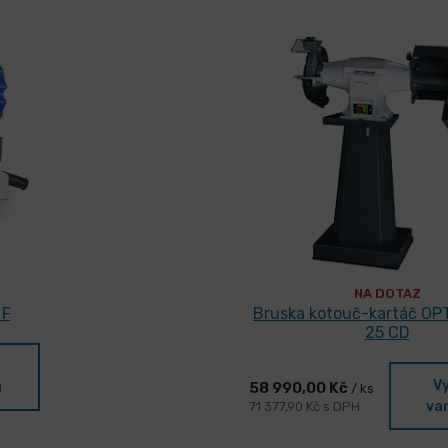
NA DOTAZ
 F
Bruska kotouč-kartáč OPT
25 CD
V
58 990,00 Kč
u
/ ks
va
71 377,90 Kč s DPH