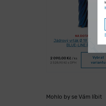
NA DOTAZ
Jádrový vrták Ø 19 mm Karn
BLUE-LINE PRO 55
Vybrat
2 090,00 Kč
/ ks
variantu
2 528,90 Kč s DPH
Mohlo by se Vám líbit