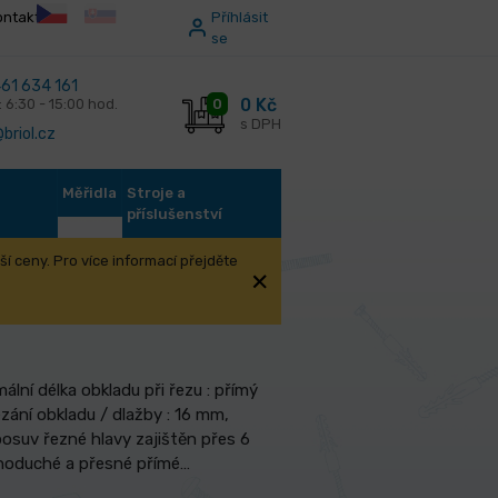
ontakt
Příhlásit
se
61 634 161
0 Kč
0
: 6:30 - 15:00 hod.
s DPH
briol.cz
Měřidla
Stroje a
příslušenství
í ceny. Pro více informací přejděte
y FESTA X 1300mm
lní délka obkladu při řezu : přímý
zání obkladu / dlažby : 16 mm,
 posuv řezné hlavy zajištěn přes 6
ednoduché a přesné přímé…