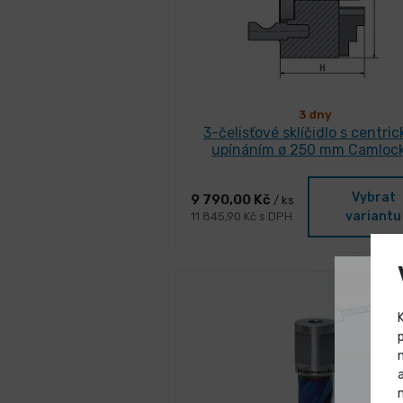
3 dny
3-čelisťové sklíčidlo s centri
upínáním ø 250 mm Camlock
Vybrat
9 790,00 Kč
/ ks
variantu
11 845,90 Kč s DPH