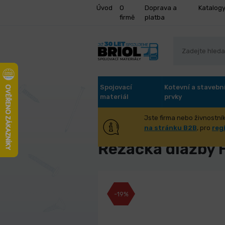
Úvod
O
Doprava a
Katalog
firmě
platba
Spojovací
Kotevní a stavebn
materiál
prvky
Jste firma nebo živnostník
Úvod
Dílna, dům, zahrada
Dům 
na stránku B2B
, pro
reg
Řezačka dlažby
-19%