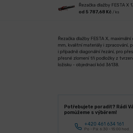
Řezačka dlažby FESTA X
od 5 787,68 Kč
/ ks
Řezačka dlažby FESTA X, maximální dé
mm, kvalitní materiály i zpracování, 
i případně diagonální řezání, pro přes
přesné zlomení tři podložky z tvrzen
ložisku - objednací kód 36138.
Potřebujete poradit? Rádi V
pomůžeme s výběrem!
+420 461 634 161
Po - Pá: 6:30 - 15:00 hod.