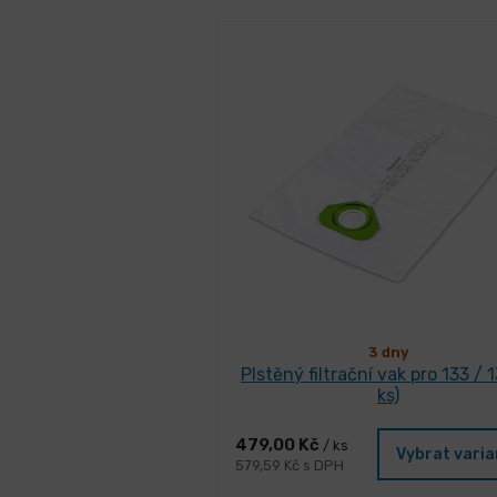
3 dny
Plstěný filtrační vak pro 133 / 1
ks)
479,00 Kč
/ ks
Vybrat vari
579,59 Kč s DPH