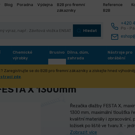
y
Blog
Poradna
Výdejna
B2B pro firemní
Reference
K
zákazníky
B2B
+420 4
Po - Pá
Hledat
eshop@
í
Chemické
Brusivo
Dílna, dům,
Nástroje pro
výrobky
zahrada
obrábění
? Zaregistrujte se do B2B pro firemní zákazníky a získejte hned výhodnějš
a stavba
Stavební nářadí
Řezačky dlažby
Řezačka dlažb
istraci zde
.
 FESTA X 1300mm
Řezačka dlažby FESTA X, maximá
1300 mm, maximální tloušťka ře
kvalitní materiály i zpracování,
ložisek po liště ve tvaru X - j
Zobrazit více