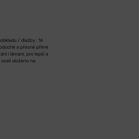
y
obkladu / dlažby : 16
dnoduché a přesné přímé
ní i lámaní, pro lepší a
 oceli uloženo na