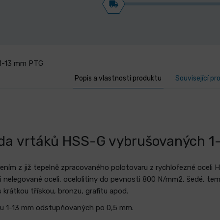
/1-13 mm PTG
Popis a vlastnosti produktu
Související pr
ada
vrtáků HSS-G vybrušovaných 1
ením z již tepelně zpracovaného polotovaru z rychlořezné oceli
i nelegované oceli, ocelolitiny do pevnosti 800 N/mm2, šedé, te
y s krátkou třískou, bronzu, grafitu apod.
u 1-13
mm odstupňovaných po 0,5 mm.