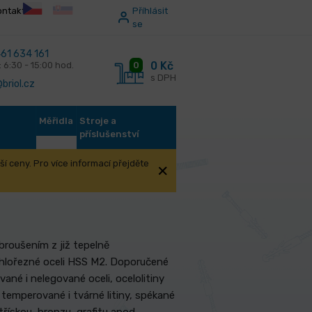
ontakt
Příhlásit
se
61 634 161
0 Kč
0
: 6:30 - 15:00 hod.
s DPH
briol.cz
Měřidla
Stroje a
příslušenství
í ceny. Pro více informací přejděte
 ks/1-13 mm PTG
roušením z již tepelně
hlořezné oceli HSS M2. Doporučené
ané i nelegované oceli, ocelolitiny
emperované i tvárné litiny, spékané