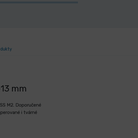
odukty
-13 mm
 HSS M2. Doporučené
mperované i tvárné