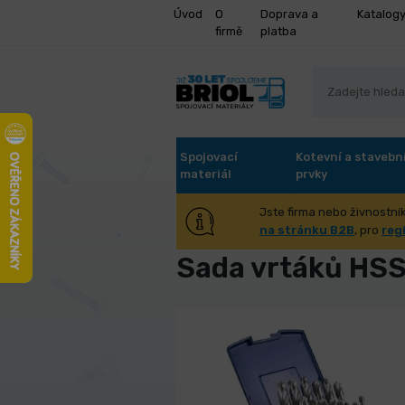
Úvod
O
Doprava a
Katalog
firmě
platba
Spojovací
Kotevní a stavebn
materiál
prvky
Jste firma nebo živnostník
Úvod
Nástroje pro obrábění
Ná
na stránku B2B
, pro
reg
Sada vrtáků HS