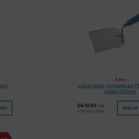
3 dny
asch
Lžíce nerez vymazávací F
ručka 120mm
56,12 Kč
/ ks
antu
Vybrat 
67,91 Kč s DPH