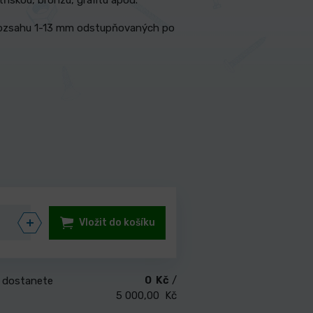
u třískou, bronzu, grafitu apod.
ozsahu 1-13
mm odstupňovaných po
Vložit do košíku
0 Kč
/
 dostanete
5 000,00 Kč