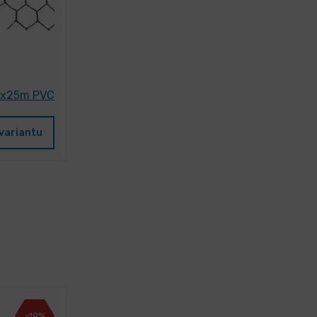
mx25m PVC
variantu
-19%