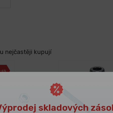
 nejčastěji kupují
-6%
Výprodej skladových záso