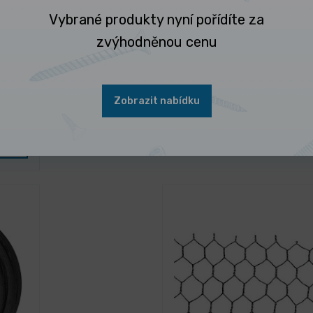
Vybrané produkty nyní pořídíte za
zvýhodněnou cenu
3 dny
2506
Náhradní tvrzená tryska
SPS PRO
Zobrazit nabídku
349,00 Kč
/ ks
Vybrat 
422,29 Kč s DPH
u