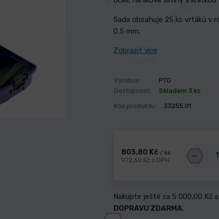
oceli, hliníkové slitiny s krátko
Sada obsahuje 25 ks vrtáků v r
0,5 mm.
Zobrazit více
Výrobce:
PTG
Dostupnost:
Skladem 3 ks
Kód produktu:
33255.01
803,80 Kč
/ ks
972,60 Kč s DPH
Nakupte ještě za
5 000,00 Kč
a
DOPRAVU ZDARMA
.