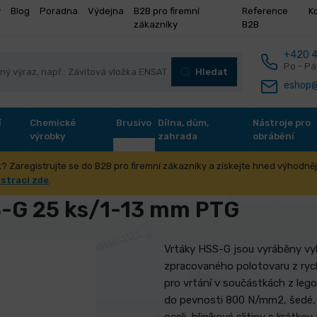
y
Blog
Poradna
Výdejna
B2B pro firemní
Reference
K
zákazníky
B2B
+420 4
Po - Pá
Hledat
eshop@
í
Chemické
Brusivo
Dílna, dům,
Nástroje pro
výrobky
zahrada
obrábění
? Zaregistrujte se do B2B pro firemní zákazníky a získejte hned výhodnějš
stroje pro obrábění otvorů
Sady vrtáků
Sada vrtáků HSS-G 25
istraci zde
.
S-G 25 ks/1-13 mm PTG
Vrtáky HSS-G jsou vyráběny vyb
zpracovaného polotovaru z ryc
pro vrtání v součástkách z legov
do pevnosti 800 N/mm2, šedé, t