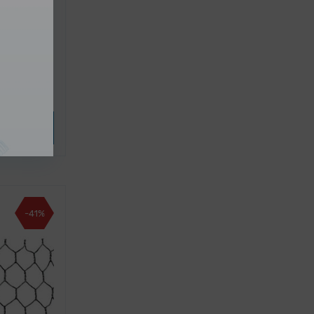
 8 mm pro
variantu
-41%