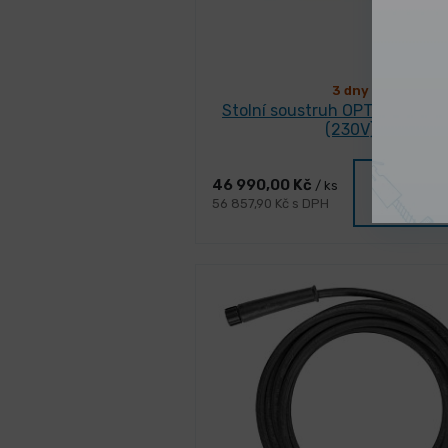
3 dny
Stolní soustruh OPTIturn TU 
(230V)
Vybrat
46 990,00 Kč
/ ks
variant
56 857,90 Kč s DPH