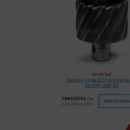
NA DOTAZ
Jádrový vrták Ø 51 mm Karn
SILVER-LINE 25
1 869,00 Kč
/ ks
Vybrat vari
2 261,49 Kč s DPH