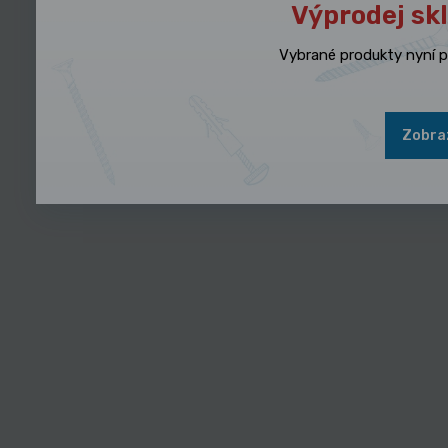
Výprodej sk
Vybrané produkty nyní 
Zobraz