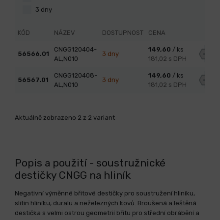
3 dny
KÓD
NÁZEV
DOSTUPNOST
CENA
CNGG120404-
149,60
/ ks
56566.01
3 dny
AL,N010
181,02 s DPH
CNGG120408-
149,60
/ ks
56567.01
3 dny
AL,N010
181,02 s DPH
Aktuálně zobrazeno 2 z 2 variant
Popis a použití - soustružnické
destičky CNGG na hliník
Negativní výměnné břitové destičky pro soustružení hliníku,
slitin hliníku, duralu a neželezných kovů. Broušená a leštěná
destička s velmi ostrou geometrií břitu pro střední obrábění a