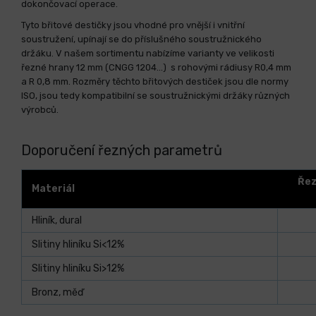
dokončovací operace.
Tyto břitové destičky jsou vhodné pro vnější i vnitřní
soustružení, upínají se do příslušného soustružnického
držáku. V našem sortimentu nabízíme varianty ve velikosti
řezné hrany 12 mm (CNGG 1204...) s rohovými rádiusy R0,4 mm
a R 0,8 mm. Rozměry těchto břitových destiček jsou dle normy
ISO, jsou tedy kompatibilní se soustružnickými držáky různých
výrobců.
Doporučení řezných parametrů
Řez
Materiál
Hliník, dural
Slitiny hliníku Si<12%
Slitiny hliníku Si>12%
Bronz, měď