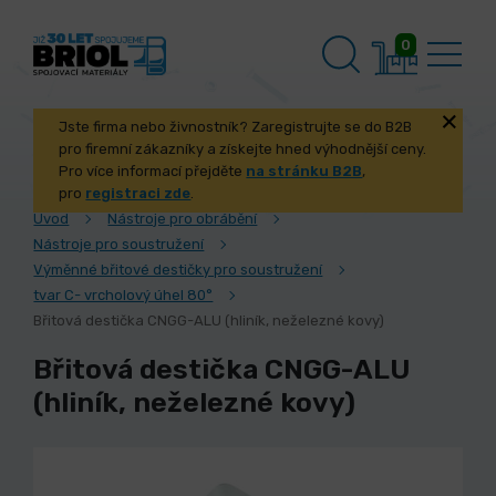
0
Jste firma nebo živnostník? Zaregistrujte se do B2B
pro firemní zákazníky a získejte hned výhodnější ceny.
Pro více informací přejděte
na stránku B2B
,
pro
registraci zde
.
Úvod
Nástroje pro obrábění
Nástroje pro soustružení
Výměnné břitové destičky pro soustružení
tvar C- vrcholový úhel 80°
Břitová destička CNGG-ALU (hliník, neželezné kovy)
Břitová destička CNGG-ALU
(hliník, neželezné kovy)