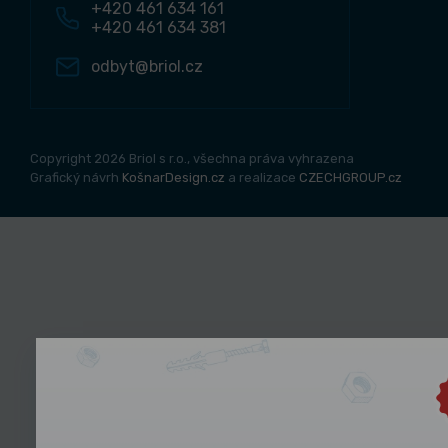
+420 461 634 161
+420 461 634 381
odbyt@briol.cz
Copyright 2026 Briol s r.o., všechna práva vyhrazena
Grafický návrh
KošnarDesign.cz
a realizace
CZECHGROUP.cz