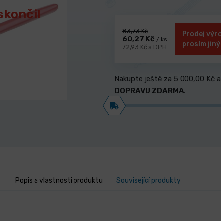
skončil
83,73 Kč
Prodej výro
60,27 Kč
/ ks
prosím jiný
72,93 Kč s DPH
Nakupte ještě za
5 000,00 Kč
a
DOPRAVU ZDARMA
.
Popis a vlastnosti produktu
Související produkty