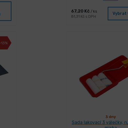
67,20 Kč
/ ks
Vybrat 
u
81,31 Kč s DPH
-13%
3 dny
Sada lakovací 3 válečky, 
miska