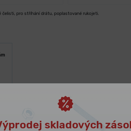
čelisti, pro stříhání drátu, poplastované rukojeti.
ám
Výprodej skladových záso