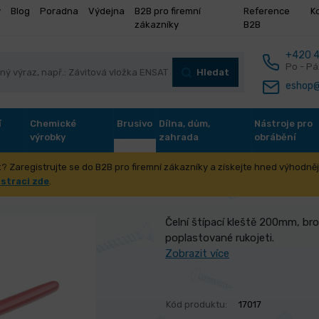
y
Blog
Poradna
Výdejna
B2B pro firemní
Reference
K
zákazníky
B2B
+420 4
Po - Pá
Hledat
eshop@
í
Chemické
Brusivo
Dílna, dům,
Nástroje pro
výrobky
zahrada
obrábění
? Zaregistrujte se do B2B pro firemní zákazníky a získejte hned výhodnějš
200mm
istraci zde
.
Čelní štípací kleště 200mm, brou
poplastované rukojeti.
Zobrazit více
Kód produktu:
17017