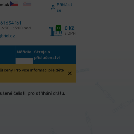
ontakt
Příhlásit
se
61 634 161
0 Kč
0
: 6:30 - 15:00 hod.
s DPH
briol.cz
Měřidla
Stroje a
příslušenství
í ceny. Pro více informací přejděte
šené čelisti, pro stříhání drátu,