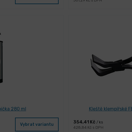
301,29 Kč s DPH
pička 280 ml
Kleště klempířské
354,41 Kč
/ ks
Vybrat variantu
428,84 Kč s DPH