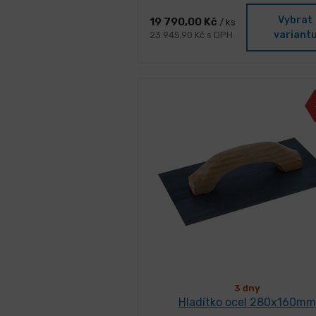
Vybrat
19 790,00 Kč
/ ks
variant
23 945,90 Kč s DPH
3 dny
Hladítko ocel 280x160mm