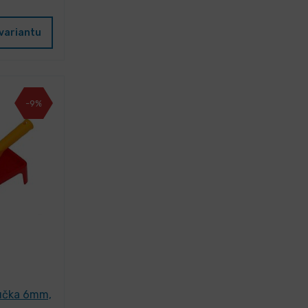
variantu
-9%
ručka 6mm,