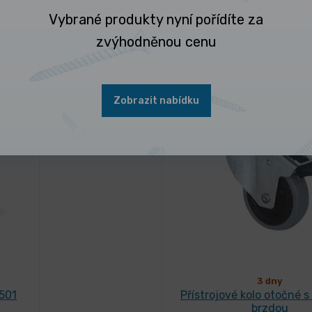
Vybrané produkty nyní pořídíte za
zvýhodněnou cenu
 nejčastěji kupují
Zobrazit nabídku
3 dny
 501
Přístrojové kolo otočné s
brzdou