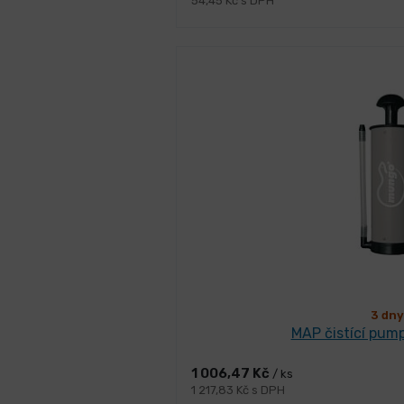
54,45 Kč s DPH
3 dny
MAP čistící pum
1 006,47 Kč
/ ks
1 217,83 Kč s DPH