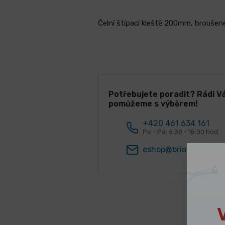
Čelní štípací kleště 200mm, broušené 
Potřebujete poradit? Rádi V
pomůžeme s výběrem!
+420 461 634 161
Po - Pá: 6:30 - 15:00 hod.
eshop@briol.cz