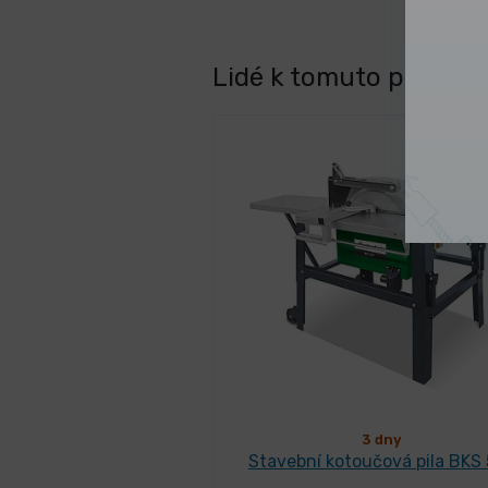
Lidé k tomuto produktu
3 dny
Stavební kotoučová pila BKS