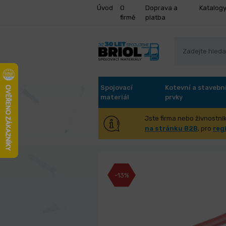
Úvod
O
Doprava a
Katalog
firmě
platba
Spojovací
Kotevní a stavebn
materiál
prvky
Jste firma nebo živnostník
Kleště štípací 
na stránku B2B
, pro
reg
-13%