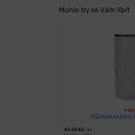
Mohlo by se Vám líbit
3 dny
PVC pytel na pilin
45,00 Kč
/ ks