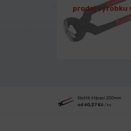
prodej výrobku 
Kleště štípací 200mm
od 60,27 Kč
/ ks