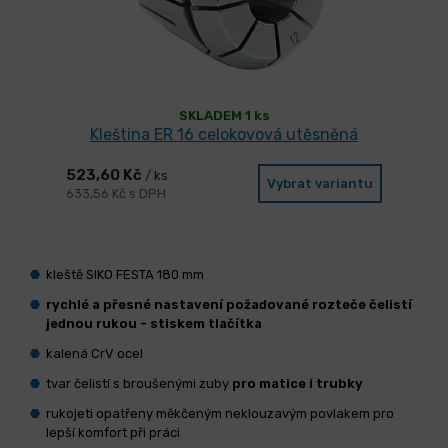
SKLADEM 1 ks
Kleština ER 16 celokovová utěsněná
523,60 Kč
/ ks
Vybrat variantu
633,56 Kč s DPH
kleště SIKO FESTA 180 mm
rychlé a přesné nastavení požadované rozteče čelistí
jednou rukou - stiskem tlačítka
kalená CrV ocel
tvar čelistí s broušenými zuby
pro matice i trubky
rukojeti opatřeny měkčeným neklouzavým povlakem pro
lepší komfort při práci