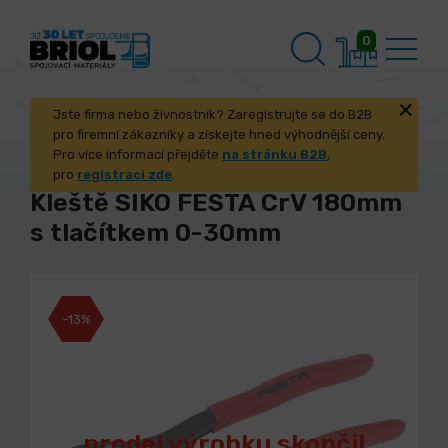
0
Jste firma nebo živnostník? Zaregistrujte se do B2B
pro firemní zákazníky a získejte hned výhodnější ceny.
Pro více informací přejděte
na stránku B2B
,
pro
registraci zde
.
Kleště SIKO FESTA CrV 180mm
s tlačítkem 0-30mm
-13%
prodej výrobku skončil