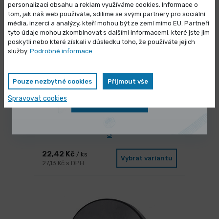
personalizaci obsahu a reklam využíváme cookies. Informace o
tom, jak náš web používáte, sdílíme se svými partnery pro sociální
média, inzerci a analýzy, kteří mohou být ze zemí mimo EU. Partneři
Výprodej skladových zásob
tyto údaje mohou zkombinovat s dalšími informacemi, které jste jim
poskytli nebo které získali v důsledku toho, že používáte jejich
Vybrané produkty nyní pořídíte za
služby.
Podrobné informace
zvýhodněnou cenu
Pouze nezbytné cookies
Přijmout vše
Spravovat cookies
Zobrazit nabídku
SKLADEM 154 ks
Ocelolitinová kotva se šroubem KOS-
S
22,42 Kč
/ ks
Vybrat variantu
27,13 Kč s DPH