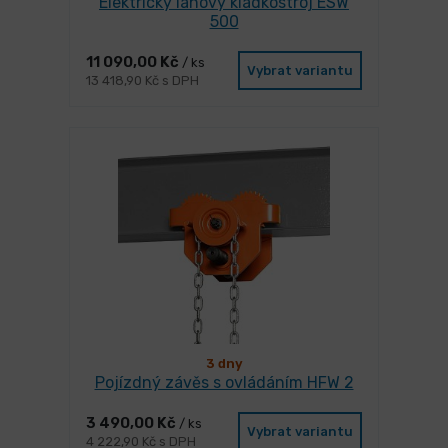
Elektrický lanový kladkostroj ESW
500
11 090,00 Kč
/ ks
Vybrat variantu
13 418,90 Kč s DPH
3 dny
Pojízdný závěs s ovládáním HFW 2
3 490,00 Kč
/ ks
Vybrat variantu
4 222,90 Kč s DPH