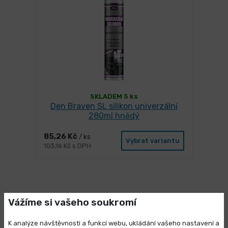
SKLADEM 5 ks
Den Braven SL silikon univerzální
280ml hnědý
85,26 Kč
/ ks
Vybrat variantu
103,16 Kč s DPH
Vážíme si vašeho soukromí
Mohlo by se Vám líbit
K analýze návštěvnosti a funkcí webu, ukládání vašeho nastavení a