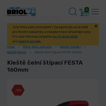
0
Jste firma nebo živnostník? Zaregistrujte se do B2B
pro firemní zákazníky a získejte hned výhodnější ceny.
Pro více informací přejděte
na stránku B2B
,
pro
registraci zde
.
Úvod
Dílna, dům, zahrada
Kleště, hasáky
Kleště štípací
Kleště čelní štípací FESTA 160mm
Kleště čelní štípací FESTA
160mm
-12%