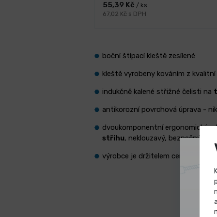
55,39 Kč
/ ks
67,02 Kč s DPH
boční štípací kleště zesílené
kleště vyrobeny kováním z kvalitn
indukčně kalené střižné čelisti na
antikorozní povrchová úprava - nik
dvoukomponentní ergonomické ruko
střihu
, neklouzavý, bezpečný a p
výrobce je držitelem certifikátu I