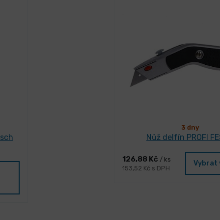
3 dny
asch
Nůž delfín PROFI F
126,88 Kč
/ ks
Vybrat 
153,52 Kč s DPH