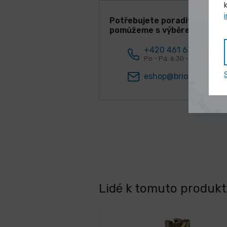
Potřebujete poradit? Rádi V
pomůžeme s výběrem!
+420 461 634 161
Po - Pá: 6:30 - 15:00 hod.
eshop@briol.cz
Lidé k tomuto produktu