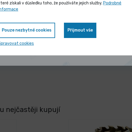
které získali v důsledku toho, že používáte jejich služby.
Podrobné
Vybrané produkty nyní pořídíte za
informace
ám
zvýhodněnou cenu
Pouze nezbytné cookies
Přijmout vše
Zobrazit nabídku
Spravovat cookies
 nejčastěji kupují