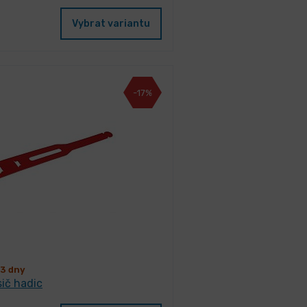
Vybrat variantu
-17%
3 dny
ič hadic