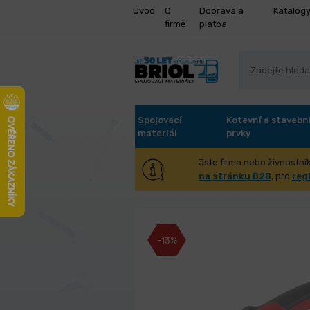
Úvod
O
Doprava a
Katalog
firmě
platba
Spojovací
Kotevní a stavebn
materiál
prvky
Jste firma nebo živnostník
Kleště boční št
na stránku B2B
, pro
reg
-13%