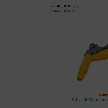
7 590,00 Kč
/ ks
9 183,90 Kč s DPH
3 dny
Pistole ROSA proudn