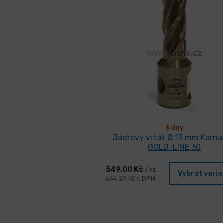
3 dny
Jádrový vrták Ø 13 mm Karn
GOLD-LINE 30
549,00 Kč
/ ks
Vybrat vari
664,29 Kč s DPH