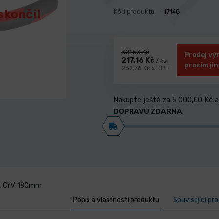
skončil
Kód produktu:
17148
301,53 Kč
Prodej vý
217,16 Kč
/ ks
prosím jin
262,76 Kč s DPH
Nakupte ještě za
5 000,00 Kč
a
DOPRAVU ZDARMA
.
TA CrV 180mm
Popis a vlastnosti produktu
Související pr