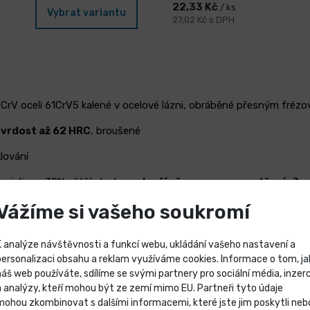
22,33 Kč
/ ks
Vybrat variantu
27,02 Kč s DPH
í CrV oceli 61CrV5 kalené v ocelové lázni, obráběné přesným fréz
tvrdost až 62 HRC
, broušené
lování
jeti s o 30% větší plochou -
lepší přenos a rozprostření síly 
říjemný úchop, rukojeti jsou odolné vůči organickým a anorganic
Vážíme si vašeho soukromí
SO 90001, kleště spľbují homologizaci TUV GS
K analýze návštěvnosti a funkcí webu, ukládání vašeho nastavení a
personalizaci obsahu a reklam využíváme cookies. Informace o tom, ja
náš web používáte, sdílíme se svými partnery pro sociální média, inzerc
Výprodej skladových záso
a analýzy, kteří mohou být ze zemí mimo EU. Partneři tyto údaje
mohou zkombinovat s dalšími informacemi, které jste jim poskytli neb