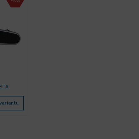
-10%
ESTA
variantu