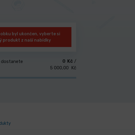
robku byl ukončen, vyberte si
ý produkt z naší nabídky
0 Kč
/
 dostanete
5 000,00 Kč
odukty