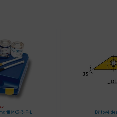
AZ
mdrill MK3-3-F-L
Břitové des