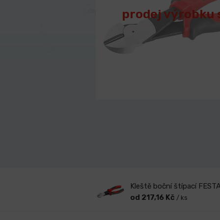
prodej výrobku 
Kleště boční štípací FES
od 217,16 Kč
/ ks