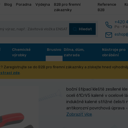
y
Blog
Poradna
Výdejna
B2B pro firemní
Reference
K
zákazníky
B2B
+420 4
Po - Pá
Hledat
eshop@
í
Chemické
Brusivo
Dílna, dům,
Nástroje pro
výrobky
zahrada
obrábění
? Zaregistrujte se do B2B pro firemní zákazníky a získejte hned výhodnějš
ípací FESTA CrV 180mm
istraci zde
.
boční štípací kleště zesílené kl
oceli 61CrV5 kalené v ocelové 
indukčně kalené střižné čelisti
antikorozní povrchová úprava - 
Zobrazit více