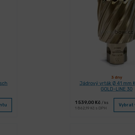
3 dny
asch
Jádrový vrták Ø 41 mm 
GOLD-LINE 30
1 539,00 Kč
/ ks
antu
Vybrat 
1 862,19 Kč s DPH