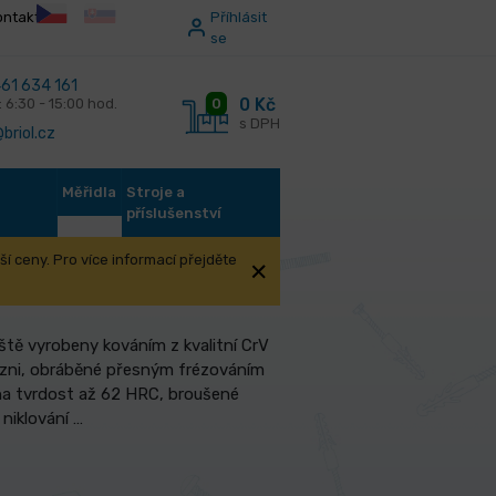
ontakt
Příhlásit
se
61 634 161
0 Kč
0
: 6:30 - 15:00 hod.
s DPH
briol.cz
Měřidla
Stroje a
příslušenství
í ceny. Pro více informací přejděte
eště vyrobeny kováním z kvalitní CrV
lázni, obráběné přesným frézováním
 na tvrdost až 62 HRC, broušené
niklování …