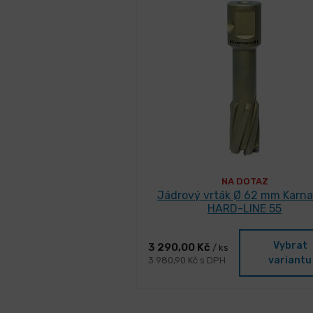
NA DOTAZ
Jádrový vrták Ø 62 mm Karn
HARD-LINE 55
Vybrat
3 290,00 Kč
/ ks
variantu
3 980,90 Kč s DPH