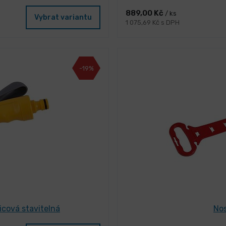
889,00 Kč
/ ks
Vybrat variantu
1 075,69 Kč s DPH
-19%
icová stavitelná
Nos