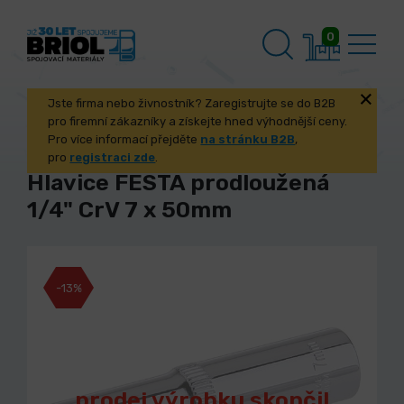
0
Jste firma nebo živnostník? Zaregistrujte se do B2B
pro firemní zákazníky a získejte hned výhodnější ceny.
Pro více informací přejděte
na stránku B2B
,
pro
registraci zde
.
Hlavice FESTA prodloužená
1/4" CrV 7 x 50mm
-13%
prodej výrobku skončil