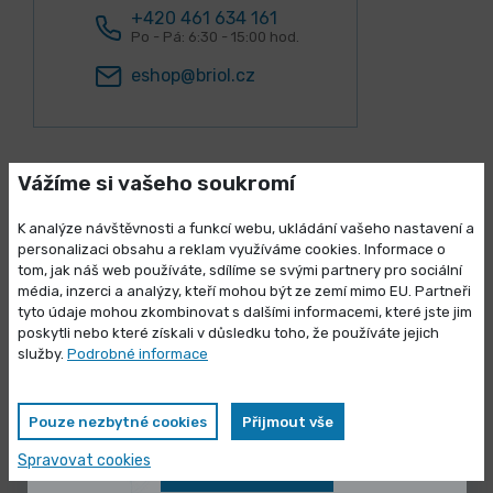
+420 461 634 161
Po - Pá: 6:30 - 15:00 hod.
eshop@briol.cz
Vážíme si vašeho soukromí
K analýze návštěvnosti a funkcí webu, ukládání vašeho nastavení a
personalizaci obsahu a reklam využíváme cookies. Informace o
Lidé k tomuto produktu nejčastěji
tom, jak náš web používáte, sdílíme se svými partnery pro sociální
kupují
média, inzerci a analýzy, kteří mohou být ze zemí mimo EU. Partneři
Výprodej skladových zásob
tyto údaje mohou zkombinovat s dalšími informacemi, které jste jim
poskytli nebo které získali v důsledku toho, že používáte jejich
Vybrané produkty nyní pořídíte za
služby.
Podrobné informace
zvýhodněnou cenu
Pouze nezbytné cookies
Přijmout vše
Spravovat cookies
Zobrazit nabídku