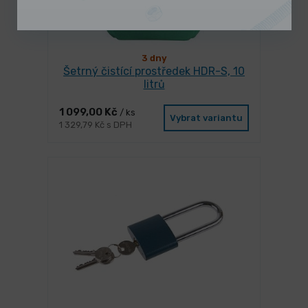
3 dny
Šetrný čistící prostředek HDR-S, 10
litrů
1 099,00 Kč
/ ks
Vybrat variantu
1 329,79 Kč s DPH