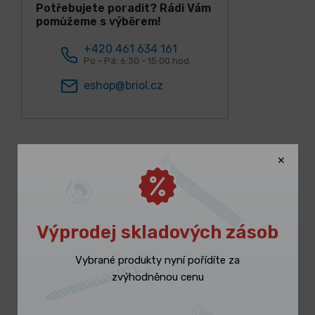
Potřebujete poradit? Rádi Vám
pomůžeme s výběrem!
+420 461 634 161
Po - Pá: 6:30 - 15:00 hod.
eshop@briol.cz
Lidé k tomuto produktu nejčastěji
kupují
Výprodej skladových zásob
Vybrané produkty nyní pořídíte za
zvýhodněnou cenu