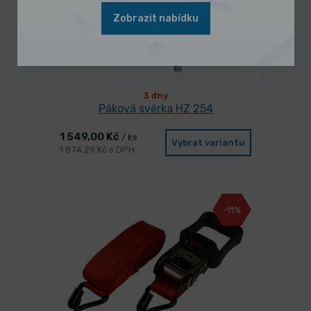
Zobrazit nabídku
3 dny
Páková svěrka HZ 254
1 549,00 Kč
/ ks
Vybrat variantu
1 874,29 Kč s DPH
-11%