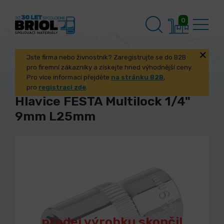
0
Jste firma nebo živnostník? Zaregistrujte se do B2B
pro firemní zákazníky a získejte hned výhodnější ceny.
Pro více informací přejděte
na stránku B2B
,
pro
registraci zde
.
Hlavice FESTA Multilock 1/4"
9mm L25mm
prodej výrobku skončil