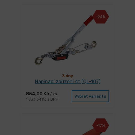
-24%
3 dny
Napínací zařízení 4t (QL-107)
854,00 Kč
/ ks
Vybrat variantu
1 033,34 Kč s DPH
-17%