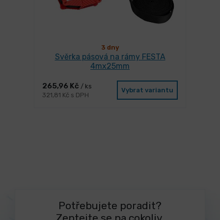
3 dny
Svěrka pásová na rámy FESTA
4mx25mm
265,96 Kč
/ ks
Vybrat variantu
321,81 Kč s DPH
Potřebujete poradit?
Zeptejte se na cokoliv.