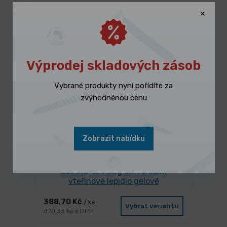
Lidé k tomuto produktu nejčastěji
kupují
Výprodej skladových zásob
Vybrané produkty nyní pořídíte za
zvýhodněnou cenu
Zobrazit nabídku
SKLADEM 4 ks
Loctite 454 20g univerzální
vteřinové lepidlo gelové
388,70 Kč
/ ks
Vybrat variantu
470,33 Kč s DPH