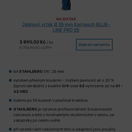
NA DOTAZ
Jádrový vrták Ø 35 mm Karnasch BLUE-
LINE PRO 55
3 890,00 Kč
/ ks
Vybrat variantu
4 706,90 Kč s DPH
bit
STAHLBERG
1/4", 25 mm
vyroben přesným kováním - zvýšení pevnosti až o 20 %
(oproti obrábění) z kvalitní
CrV
oceli
S2
vytvrzené až na
61 -
62 HRC
baleno po 5ti kusech v plastové krabičce
STAHLBERG
je výrobce profesionálních šroubovacích
nástavců a bitů s mnohaletými zkušenostmi v oboru, se
zákazníky po celém světě
při výrobě námi nabízených bitů a adapterů jsou použity