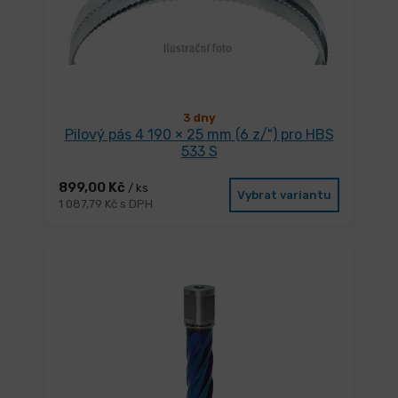
3 dny
Pilový pás 4 190 × 25 mm (6 z/") pro HBS
533 S
899,00 Kč
/ ks
Vybrat variantu
1 087,79 Kč s DPH