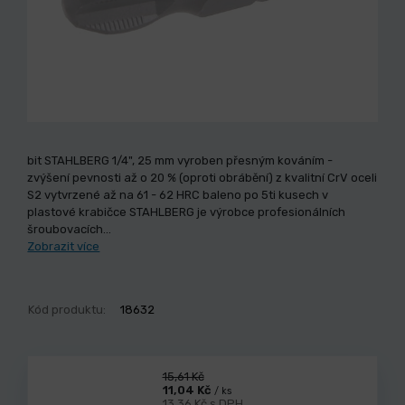
bit STAHLBERG 1/4", 25 mm vyroben přesným kováním -
zvýšení pevnosti až o 20 % (oproti obrábění) z kvalitní CrV oceli
S2 vytvrzené až na 61 - 62 HRC baleno po 5ti kusech v
plastové krabičce STAHLBERG je výrobce profesionálních
šroubovacích…
Zobrazit více
Kód produktu:
18632
15,61 Kč
11,04 Kč
/ ks
13,36 Kč s DPH