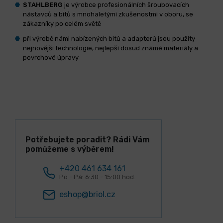
STAHLBERG
je výrobce profesionálních šroubovacích
nástavců a bitů s mnohaletými zkušenostmi v oboru, se
zákazníky po celém světě
při výrobě námi nabízených bitů a adapterů jsou použity
nejnovější technologie, nejlepší dosud známé materiály a
povrchové úpravy
Potřebujete poradit? Rádi Vám
pomůžeme s výběrem!
+420 461 634 161
Po - Pá: 6:30 - 15:00 hod.
eshop@briol.cz