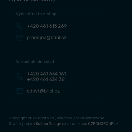
Výdejní místo e-shop
+420 461 615 269
prodejna@briol.cz
Velkoobchodní sklad
+420 461 634 161
+420 461 634 381
odbyt@briol.cz
Copyright 2026 Briol s r.o., všechna práva vyhrazena
Grafický návrh
KošnarDesign.cz
a realizace
CZECHGROUP.cz