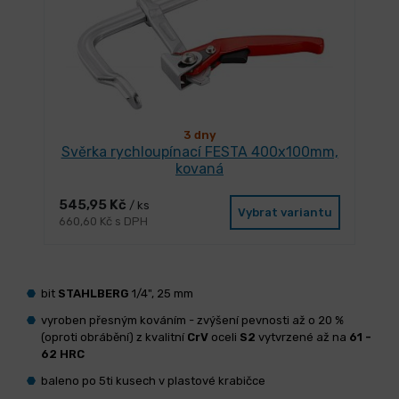
3 dny
Svěrka rychloupínací FESTA 400x100mm,
kovaná
545,95 Kč
/ ks
Vybrat variantu
660,60 Kč s DPH
bit
STAHLBERG
1/4", 25 mm
vyroben přesným kováním - zvýšení pevnosti až o 20 %
(oproti obrábění) z kvalitní
CrV
oceli
S2
vytvrzené až na
61 -
62 HRC
baleno po 5ti kusech v plastové krabičce