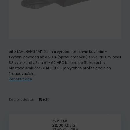
bit STAHLBERG 1/4", 25 mm vyroben přesným kováním -
zvýšení pevnosti až o 20 % (oproti obrábění) z kvalitní CrV oceli
S2 vytvrzené až na 61 - 62 HRC baleno po 5ti kusech v
plastové krabičce STAHLBERG je výrobce profesionálních
šroubovacích…
Zobrazit více
Kód produktu:
18639
29,89 Kč
22,88 Kč
/ ks
27,68 Kč s DPH