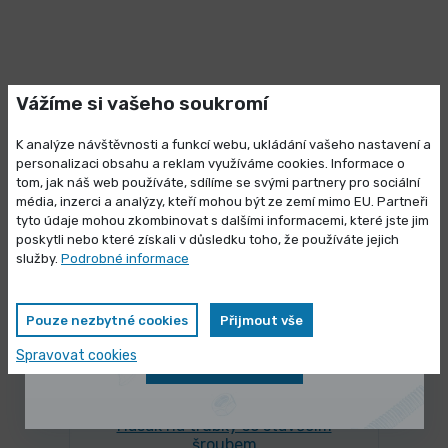
Vážíme si vašeho soukromí
Lidé k tomuto produktu nejčastěji
kupují
K analýze návštěvnosti a funkcí webu, ukládání vašeho nastavení a
personalizaci obsahu a reklam využíváme cookies. Informace o
tom, jak náš web používáte, sdílíme se svými partnery pro sociální
média, inzerci a analýzy, kteří mohou být ze zemí mimo EU. Partneři
Výprodej skladových zásob
tyto údaje mohou zkombinovat s dalšími informacemi, které jste jim
poskytli nebo které získali v důsledku toho, že používáte jejich
Vybrané produkty nyní pořídíte za
služby.
Podrobné informace
zvýhodněnou cenu
Pouze nezbytné cookies
Přijmout vše
Spravovat cookies
Zobrazit nabídku
SKLADEM 1 ks
Hasák na trubky se stavěcím
šroubem