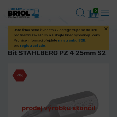
0
Jste firma nebo živnostník? Zaregistrujte se do B2B
pro firemní zákazníky a získejte hned výhodnější ceny.
Pro více informací přejděte
na stránku B2B
,
pro
registraci zde
.
Bit STAHLBERG PZ 4 25mm S2
-7%
prodej výrobku skončil