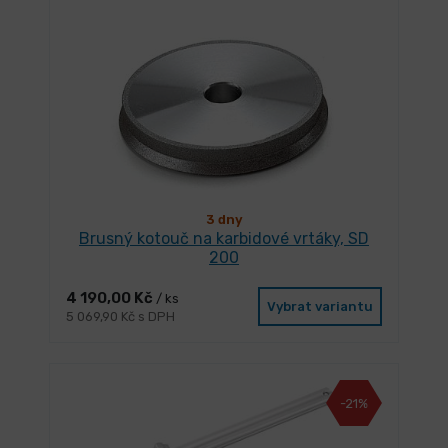
3 dny
Brusný kotouč na karbidové vrtáky, SD
200
4 190,00 Kč
/ ks
Vybrat variantu
5 069,90 Kč s DPH
-21%