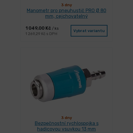
3 dny
Manometr pro pneuhustič PRO Ø 80
mm, cejchovatelný
1 049,00 Kč
/ ks
Vybrat variantu
1 269,29 Kč s DPH
3 dny
Bezpečnostní rychlospojka s
hadicovou vsuvkou 13 mm