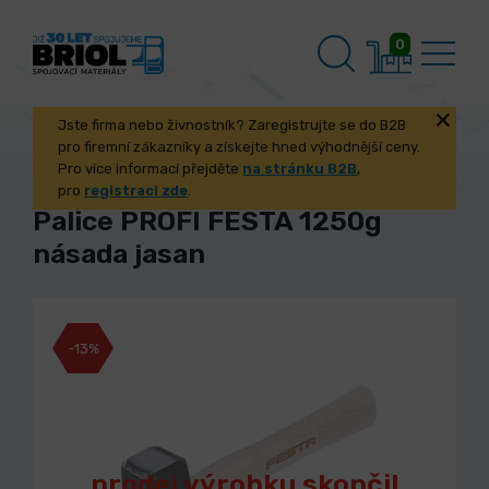
0
Jste firma nebo živnostník? Zaregistrujte se do B2B
pro firemní zákazníky a získejte hned výhodnější ceny.
Pro více informací přejděte
na stránku B2B
,
pro
registraci zde
.
Palice PROFI FESTA 1250g
násada jasan
-13%
prodej výrobku skončil