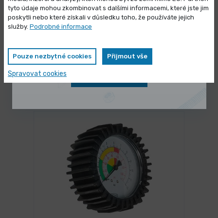
Výprodej skladových zásob
tyto údaje mohou zkombinovat s dalšími informacemi, které jste jim
poskytli nebo které získali v důsledku toho, že používáte jejich
Vybrané produkty nyní pořídíte za
služby.
Podrobné informace
zvýhodněnou cenu
NA DOTAZ
Bruska kotouč-kartáč OPTIgrind GZ
Pouze nezbytné cookies
Přijmout vše
20 C
Spravovat cookies
Zobrazit nabídku
20 590,00 Kč
/ ks
Vybrat variantu
24 913,90 Kč s DPH