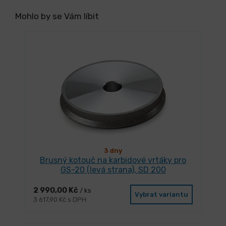
Mohlo by se Vám líbit
3 dny
Brusný kotouč na karbidové vrtáky pro
GS-20 (levá strana), SD 200
2 990,00 Kč
/ ks
Vybrat variantu
3 617,90 Kč s DPH