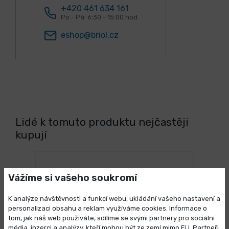
+420 461 634 161
Po - Pá: 6:30 - 15:00 hod.
eshop@briol.cz
Lidé k tomuto produktu nejčastěji
kupují
Vážíme si vašeho soukromí
K analýze návštěvnosti a funkcí webu, ukládání vašeho nastavení a
personalizaci obsahu a reklam využíváme cookies. Informace o
tom, jak náš web používáte, sdílíme se svými partnery pro sociální
média, inzerci a analýzy, kteří mohou být ze zemí mimo EU. Partneři