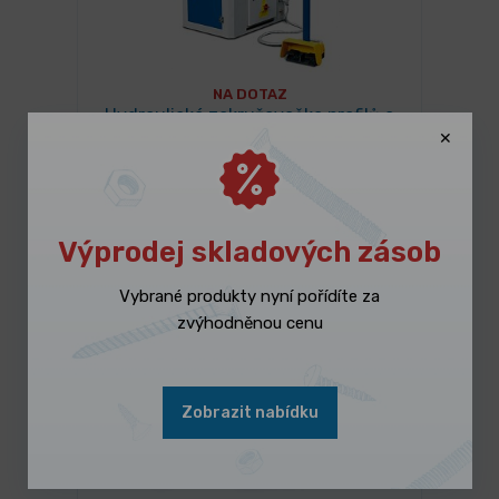
NA DOTAZ
Hydraulická zakružovačka profilů a
trubek PRM 50 FH
285 990,00 Kč
/ ks
Vybrat variantu
346 047,90 Kč s DPH
Výprodej skladových zásob
Vybrané produkty nyní pořídíte za
zvýhodněnou cenu
Zobrazit nabídku