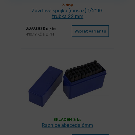
3 dny
Závitová spojka (mosaz) 1/2" IG,
trubka 22 mm
339,00 Kč
/ ks
Vybrat variantu
410,19 Kč s DPH
SKLADEM 3 ks
Raznice abeceda 6mm