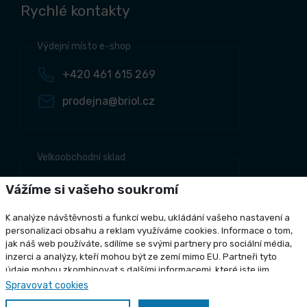
Rychlé kontakty
Výdejní místo e-shop
+420 461 615 269
prodejna@briol.cz
Velkoobchodní sklad
+420 461 634 161
Vážíme si vašeho soukromí
+420 461 634 381
K analýze návštěvnosti a funkcí webu, ukládání vašeho nastavení a
odbyt@briol.cz
personalizaci obsahu a reklam využíváme cookies. Informace o tom,
jak náš web používáte, sdílíme se svými partnery pro sociální média,
inzerci a analýzy, kteří mohou být ze zemí mimo EU. Partneři tyto
údaje mohou zkombinovat s dalšími informacemi, které jste jim
poskytli nebo které získali v důsledku toho, že používáte jejich služby.
Spravovat cookies
Copyright 2026 Briol s r.o., všechna práva vyhrazena
Podrobné informace
Grafický návrh
KošnarDesign.cz
a realizace
CZECHGROUP.cz