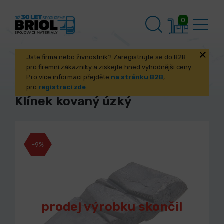
0
Jste firma nebo živnostník? Zaregistrujte se do B2B
pro firemní zákazníky a získejte hned výhodnější ceny.
Pro více informací přejděte
na stránku B2B
,
pro
registraci zde
.
Klínek kovaný úzký
-9%
prodej výrobku skončil