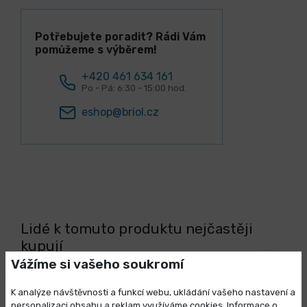
Potřebujete poradit? Rádi Vám
pomůžeme s výběrem!
+420 461 634 161
Po - Pá: 6:30 - 15:00 hod.
eshop@briol.cz
Lidé k tomuto produktu nejčastěji
kupují
Vážíme si vašeho soukromí
K analýze návštěvnosti a funkcí webu, ukládání vašeho nastavení a
personalizaci obsahu a reklam využíváme cookies. Informace o