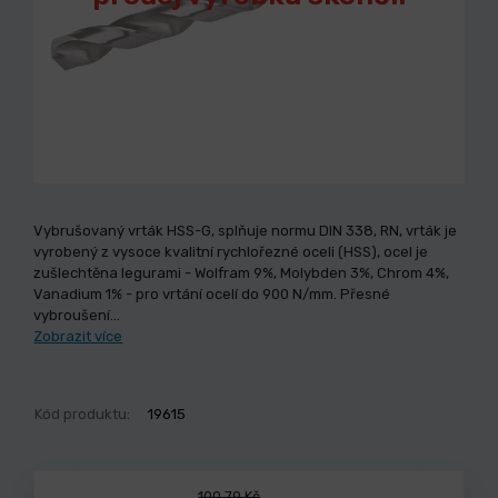
Vybrušovaný vrták HSS-G, splňuje normu DIN 338, RN, vrták je
vyrobený z vysoce kvalitní rychlořezné oceli (HSS), ocel je
zušlechtěna legurami - Wolfram 9%, Molybden 3%, Chrom 4%,
Vanadium 1% - pro vrtání ocelí do 900 N/mm. Přesné
vybroušení…
Zobrazit více
Kód produktu:
19615
100,79 Kč