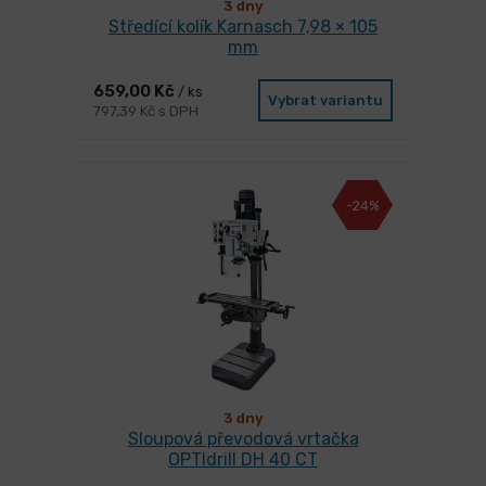
3 dny
Středící kolík Karnasch 7,98 × 105
mm
659,00 Kč
/ ks
Vybrat variantu
797,39 Kč s DPH
-24%
3 dny
Sloupová převodová vrtačka
OPTIdrill DH 40 CT