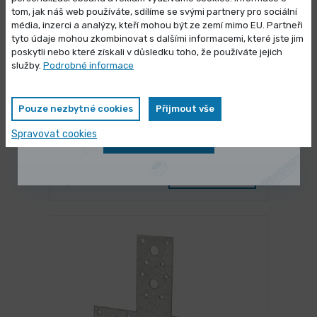
tom, jak náš web používáte, sdílíme se svými partnery pro sociální
média, inzerci a analýzy, kteří mohou být ze zemí mimo EU. Partneři
Výprodej skladových zásob
tyto údaje mohou zkombinovat s dalšími informacemi, které jste jim
poskytli nebo které získali v důsledku toho, že používáte jejich
Vybrané produkty nyní pořídíte za
služby.
Podrobné informace
zvýhodněnou cenu
Pouze nezbytné cookies
Přijmout vše
SKLADEM 89285 ks
Spravovat cookies
Zobrazit nabídku
Kolík válcový nekalený DIN 7A m6
0,027 Kč
/ ks
Vybrat variantu
0,032 Kč s DPH