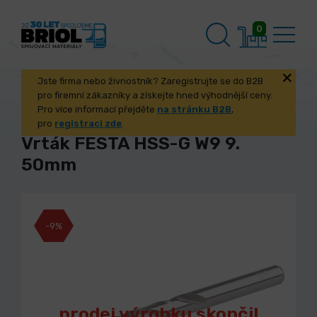
0
Jste firma nebo živnostník? Zaregistrujte se do B2B
pro firemní zákazníky a získejte hned výhodnější ceny.
Pro více informací přejděte
na stránku B2B
,
pro
registraci zde
.
Vrták FESTA HSS-G W9 9.
50mm
-9%
prodej výrobku skončil