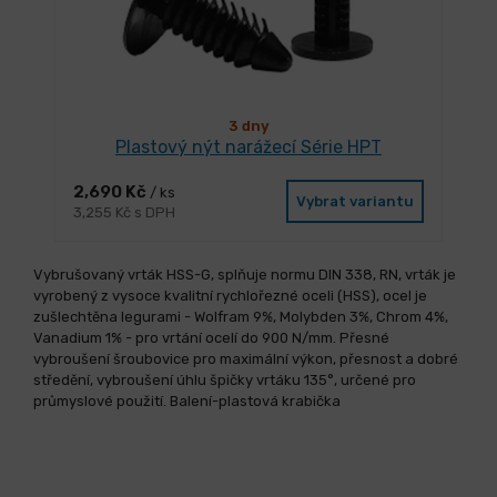
3 dny
Plastový nýt narážecí Série HPT
2,690 Kč
/ ks
Vybrat variantu
3,255 Kč s DPH
Vybrušovaný vrták HSS-G, splňuje normu DIN 338, RN, vrták je
vyrobený z vysoce kvalitní rychlořezné oceli (HSS), ocel je
zušlechtěna legurami - Wolfram 9%, Molybden 3%, Chrom 4%,
Vanadium 1% - pro vrtání ocelí do 900 N/mm. Přesné
vybroušení šroubovice pro maximální výkon, přesnost a dobré
středění, vybroušení úhlu špičky vrtáku 135°, určené pro
průmyslové použití. Balení-plastová krabička