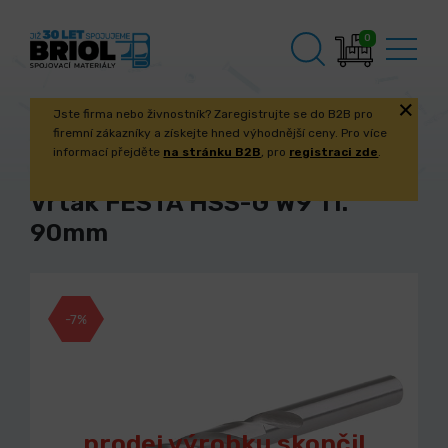
0
Jste firma nebo živnostník? Zaregistrujte se do B2B pro
firemní zákazníky a získejte hned výhodnější ceny. Pro více
informací přejděte
na stránku B2B
, pro
registraci zde
.
Vrták FESTA HSS-G W9 11.
90mm
-7%
prodej výrobku skončil