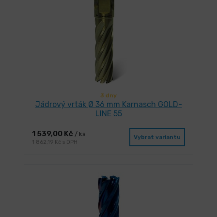
3 dny
Jádrový vrták Ø 36 mm Karnasch GOLD-
LINE 55
1 539,00 Kč
/ ks
Vybrat variantu
1 862,19 Kč s DPH