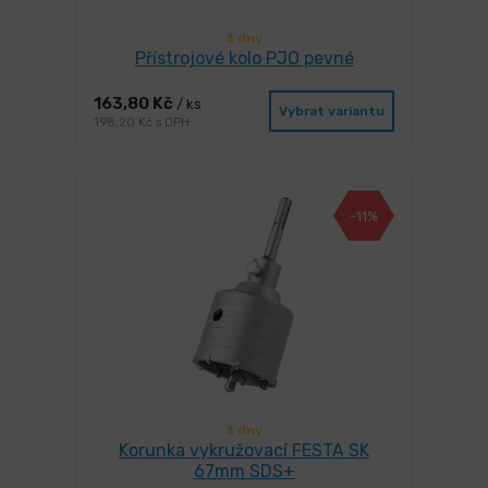
3 dny
Přístrojové kolo PJO pevné
163,80 Kč
/ ks
Vybrat variantu
198,20 Kč s DPH
-11%
3 dny
Korunka vykružovací FESTA SK
67mm SDS+