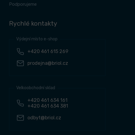
Podporujeme
Rychlé kontakty
Výdejní místo e-shop
+420 461 615 269
prodejna@briol.cz
Velkoobchodní sklad
+420 461 634 161
+420 461 634 381
odbyt@briol.cz