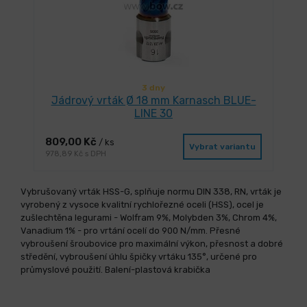
3 dny
Jádrový vrták Ø 18 mm Karnasch BLUE-
LINE 30
809,00 Kč
/ ks
Vybrat variantu
978,89 Kč s DPH
Vybrušovaný vrták HSS-G, splňuje normu DIN 338, RN, vrták je
vyrobený z vysoce kvalitní rychlořezné oceli (HSS), ocel je
zušlechtěna legurami - Wolfram 9%, Molybden 3%, Chrom 4%,
Vanadium 1% - pro vrtání ocelí do 900 N/mm. Přesné
vybroušení šroubovice pro maximální výkon, přesnost a dobré
středění, vybroušení úhlu špičky vrtáku 135°, určené pro
průmyslové použití. Balení-plastová krabička