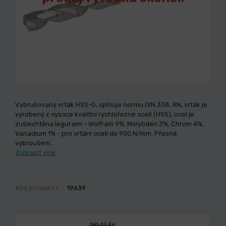
Vybrušovaný vrták HSS-G, splňuje normu DIN 338, RN, vrták je
vyrobený z vysoce kvalitní rychlořezné oceli (HSS), ocel je
zušlechtěna legurami - Wolfram 9%, Molybden 3%, Chrom 4%,
Vanadium 1% - pro vrtání ocelí do 900 N/mm. Přesné
vybroušení…
Zobrazit více
Kód produktu:
19639
191,42 Kč