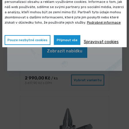
personalizaci obsahu a reklam využíváme cookies. Informace o tom, jak
náš web používáte, sdílíme se svými partnery pro sociální média, inzerci
Výprodej skladových zásob
a analýzy, kteří mohou být ze zemí mimo EU. Partneři tyto údaje mohou
zkombinovat s dalšími informacemi, které jste jim poskytli nebo které
Vybrané produkty nyní pořídíte za
získali v důsledku toho, že používáte jejich služby.
Podrobné informace
zvýhodněnou cenu
Pouze nezbytné cookies
Přijmout vše
Spravovat cookies
Zobrazit nabídku
3 dny
Souprava Ø 18 - 4 D / rádius 72 mm
2 990,00 Kč
/ ks
Vybrat variantu
3 617,90 Kč s DPH