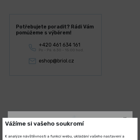
Potřebujete poradit? Rádi Vám
pomůžeme s výběrem!
+420 461 634 161
Po - Pá: 6:30 - 15:00 hod.
eshop@briol.cz
Lidé k tomuto produktu nejčastěji
kupují
Vážíme si vašeho soukromí
K analýze návštěvnosti a funkcí webu, ukládání vašeho nastavení a