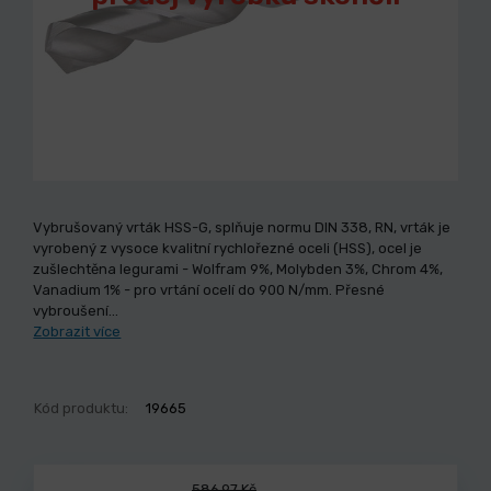
Vybrušovaný vrták HSS-G, splňuje normu DIN 338, RN, vrták je
vyrobený z vysoce kvalitní rychlořezné oceli (HSS), ocel je
zušlechtěna legurami - Wolfram 9%, Molybden 3%, Chrom 4%,
Vanadium 1% - pro vrtání ocelí do 900 N/mm. Přesné
vybroušení…
Zobrazit více
Kód produktu:
19665
586,97 Kč