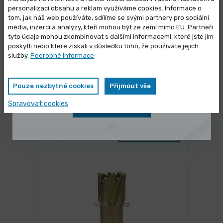
personalizaci obsahu a reklam využíváme cookies. Informace o
tom, jak náš web používáte, sdílíme se svými partnery pro sociální
média, inzerci a analýzy, kteří mohou být ze zemí mimo EU. Partneři
Výprodej skladových zásob
tyto údaje mohou zkombinovat s dalšími informacemi, které jste jim
poskytli nebo které získali v důsledku toho, že používáte jejich
Vybrané produkty nyní pořídíte za
služby.
Podrobné informace
zvýhodněnou cenu
Pouze nezbytné cookies
Přijmout vše
NA DOTAZ
Jádrový vrták Ø 29 mm Karnasch
Spravovat cookies
Zobrazit nabídku
BLUE-LINE 55
1 349,00 Kč
/ ks
Vybrat variantu
1 632,29 Kč s DPH