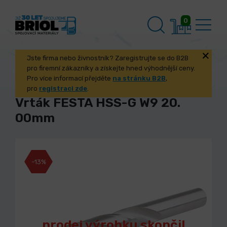
0
Jste firma nebo živnostník? Zaregistrujte se do B2B
pro firemní zákazníky a získejte hned výhodnější ceny.
Pro více informací přejděte
na stránku B2B
,
pro
registraci zde
.
Vrták FESTA HSS-G W9 20.
00mm
-13%
prodej výrobku skončil