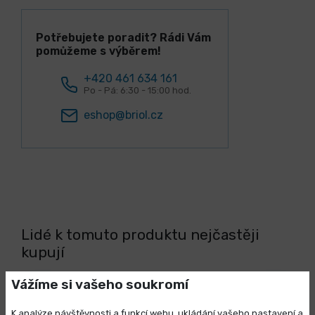
Potřebujete poradit? Rádi Vám
pomůžeme s výběrem!
+420 461 634 161
Po - Pá: 6:30 - 15:00 hod.
eshop@briol.cz
Lidé k tomuto produktu nejčastěji
kupují
Vážíme si vašeho soukromí
K analýze návštěvnosti a funkcí webu, ukládání vašeho nastavení a