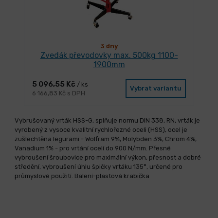
3 dny
Zvedák převodovky max. 500kg 1100-
1900mm
5 096,55 Kč
/ ks
Vybrat variantu
6 166,83 Kč s DPH
Vybrušovaný vrták HSS-G, splňuje normu DIN 338, RN, vrták je
vyrobený z vysoce kvalitní rychlořezné oceli (HSS), ocel je
zušlechtěna legurami - Wolfram 9%, Molybden 3%, Chrom 4%,
Vanadium 1% - pro vrtání ocelí do 900 N/mm. Přesné
vybroušení šroubovice pro maximální výkon, přesnost a dobré
středění, vybroušení úhlu špičky vrtáku 135°, určené pro
průmyslové použití. Balení-plastová krabička