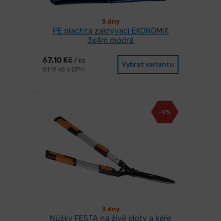
3 dny
PE plachta zakrývací EKONOMIK
3x4m modrá
67,10 Kč
/ ks
Vybrat variantu
81,19 Kč s DPH
-9%
3 dny
Nůžky FESTA na živé ploty a keře