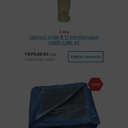
3 dny
Jádrový vrták Ø 17 mm Karnasch
HARD-LINE 40
1 099,00 Kč
/ ks
Vybrat variantu
1 329,79 Kč s DPH
-43%