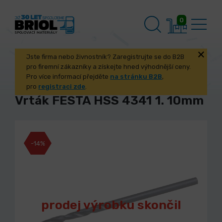
0
Jste firma nebo živnostník? Zaregistrujte se do B2B
pro firemní zákazníky a získejte hned výhodnější ceny.
Pro více informací přejděte
na stránku B2B
,
pro
registraci zde
.
Vrták FESTA HSS 4341 1. 10mm
-14%
prodej výrobku skončil