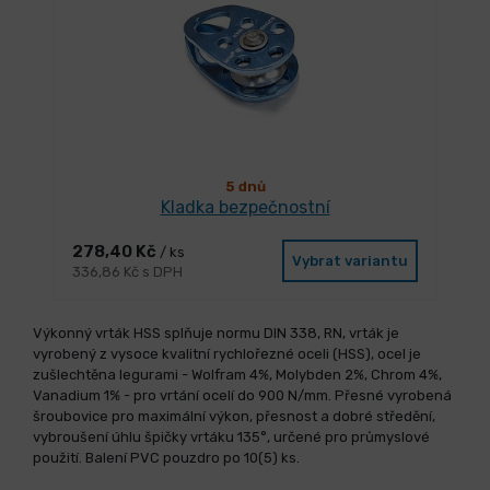
5 dnů
Kladka bezpečnostní
278,40 Kč
/ ks
Vybrat variantu
336,86 Kč s DPH
Výkonný vrták HSS splňuje normu DIN 338, RN, vrták je
vyrobený z vysoce kvalitní rychlořezné oceli (HSS), ocel je
zušlechtěna legurami - Wolfram 4%, Molybden 2%, Chrom 4%,
Vanadium 1% - pro vrtání ocelí do 900 N/mm. Přesné vyrobená
šroubovice pro maximální výkon, přesnost a dobré středění,
vybroušení úhlu špičky vrtáku 135°, určené pro průmyslové
použití. Balení PVC pouzdro po 10(5) ks.