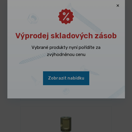
Výprodej skladových zásob
Vybrané produkty nyní pořídíte za
zvýhodněnou cenu
NA DOTAZ
Řetězový kladkostroj K 3001
Zobrazit nabídku
3 690,00 Kč
/ ks
Vybrat variantu
4 464,90 Kč s DPH