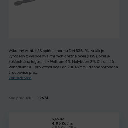
Výkonný vrták HSS splňuje normu DIN 338, RN, vrták je
vyrobený z vysoce kvalitní rychlořezné oceli (HSS), ocel je
zušlechtěna legurami - Wolfram 4%, Molybden 2%, Chrom 4%,
Vanadium 1% - pro vrtání ocelí do 900 N/mm. Přesné vyrobená
šroubovice pro…
Zobrazit více
Kód produktu:
19674
5,69 Kč
4,03 Kč
/ ks
4,88 Kč s DPH