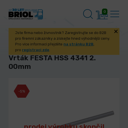
0
Jste firma nebo živnostník? Zaregistrujte se do B2B
pro firemní zákazníky a získejte hned výhodnější ceny.
Pro více informací přejděte
na stránku B2B
,
pro
registraci zde
.
Vrták FESTA HSS 4341 2.
00mm
-5%
prodej výrobku skončil