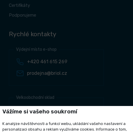
Certifikáty
Podporujeme
Rychlé kontakty
Výdejní místo e-shop
+420 461 615 269
prodejna@briol.cz
Velkoobchodní sklad
+420 461 634 161
Vážíme si vašeho soukromí
+420 461 634 381
K analýze návštěvnosti a funkcí webu, ukládání vašeho nastavení a
odbyt@briol.cz
personalizaci obsahu a reklam využíváme cookies. Informace o tom,