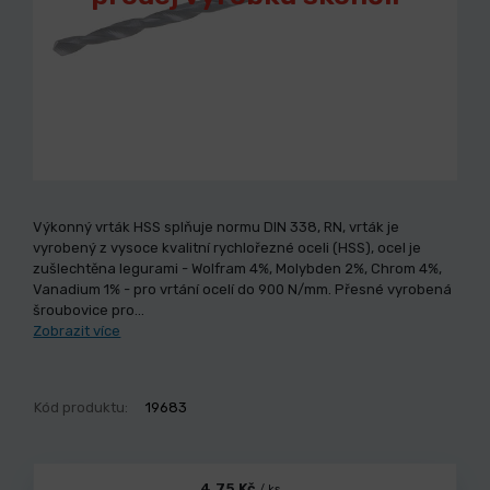
Výkonný vrták HSS splňuje normu DIN 338, RN, vrták je
vyrobený z vysoce kvalitní rychlořezné oceli (HSS), ocel je
zušlechtěna legurami - Wolfram 4%, Molybden 2%, Chrom 4%,
Vanadium 1% - pro vrtání ocelí do 900 N/mm. Přesné vyrobená
šroubovice pro…
Zobrazit více
Kód produktu:
19683
4,75 Kč
/ ks