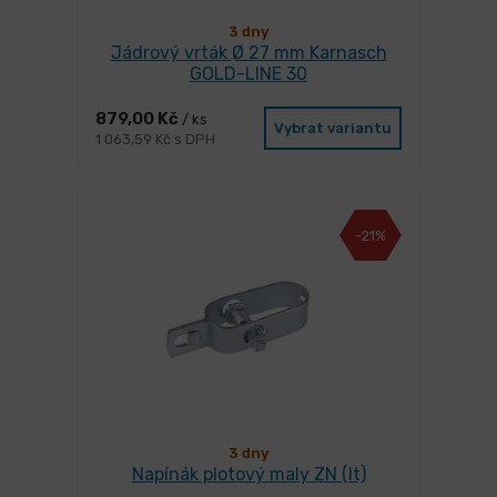
3 dny
Jádrový vrták Ø 27 mm Karnasch
GOLD-LINE 30
879,00 Kč
/ ks
Vybrat variantu
1 063,59 Kč s DPH
-21%
3 dny
Napínák plotový maly ZN (lt)