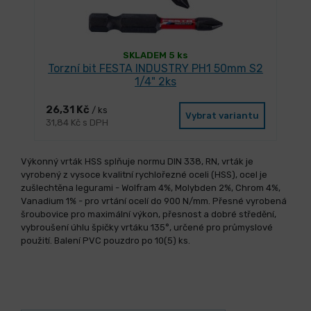
SKLADEM 5 ks
Torzní bit FESTA INDUSTRY PH1 50mm S2
1/4" 2ks
26,31 Kč
/ ks
Vybrat variantu
31,84 Kč s DPH
Výkonný vrták HSS splňuje normu DIN 338, RN, vrták je
vyrobený z vysoce kvalitní rychlořezné oceli (HSS), ocel je
zušlechtěna legurami - Wolfram 4%, Molybden 2%, Chrom 4%,
Vanadium 1% - pro vrtání ocelí do 900 N/mm. Přesné vyrobená
šroubovice pro maximální výkon, přesnost a dobré středění,
vybroušení úhlu špičky vrtáku 135°, určené pro průmyslové
použití. Balení PVC pouzdro po 10(5) ks.