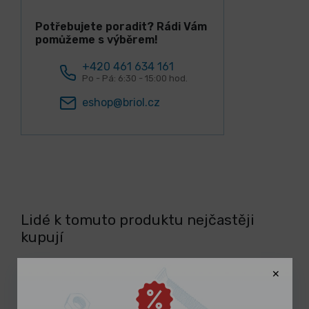
Potřebujete poradit? Rádi Vám
pomůžeme s výběrem!
+420 461 634 161
Po - Pá: 6:30 - 15:00 hod.
eshop@briol.cz
Lidé k tomuto produktu nejčastěji
kupují