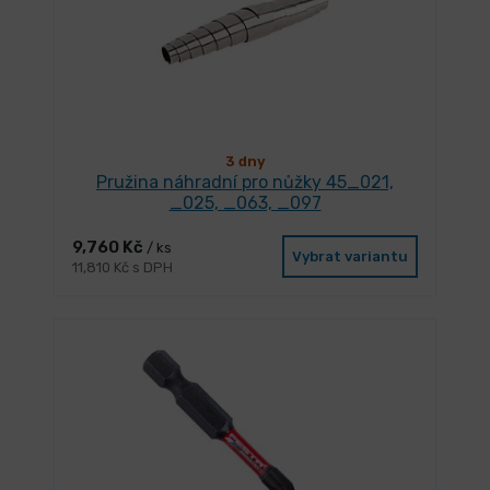
3 dny
Pružina náhradní pro nůžky 45_021,
_025, _063, _097
9,760 Kč
/ ks
Vybrat variantu
11,810 Kč s DPH