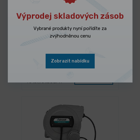
Výprodej skladových zásob
Vybrané produkty nyní pořídíte za
zvýhodněnou cenu
NA DOTAZ
Stacionární kompresor Airprofi
Zobrazit nabídku
703/270/10 VKK
57 990,00 Kč
/ ks
Vybrat variantu
70 167,90 Kč s DPH