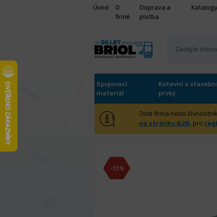
Úvod
O
Doprava a
Katalog
firmě
platba
Spojovací
Kotevní a stavebn
materiál
prvky
Jste firma nebo živnostník
Vrták FESTA HS
na stránku B2B
, pro
reg
-13%