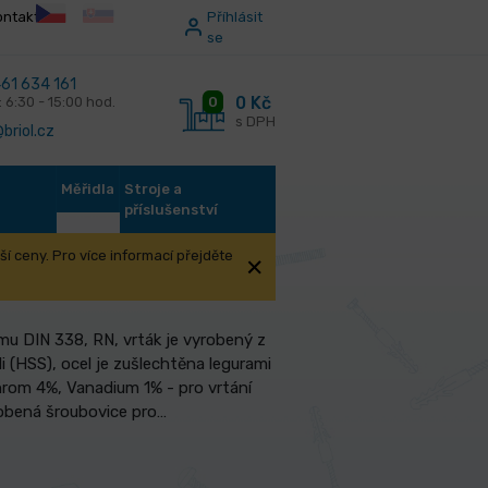
ontakt
Příhlásit
se
61 634 161
0 Kč
0
: 6:30 - 15:00 hod.
s DPH
briol.cz
Měřidla
Stroje a
příslušenství
í ceny. Pro více informací přejděte
u DIN 338, RN, vrták je vyrobený z
i (HSS), ocel je zušlechtěna legurami
rom 4%, Vanadium 1% - pro vrtání
obená šroubovice pro…