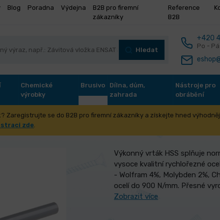
y
Blog
Poradna
Výdejna
B2B pro firemní
Reference
K
zákazníky
B2B
+420 4
Po - Pá
Hledat
eshop@
í
Chemické
Brusivo
Dílna, dům,
Nástroje pro
výrobky
zahrada
obrábění
? Zaregistrujte se do B2B pro firemní zákazníky a získejte hned výhodnějš
S 4341 2. 20mm
istraci zde
.
Výkonný vrták HSS splňuje norm
vysoce kvalitní rychlořezné ocel
- Wolfram 4%, Molybden 2%, Ch
ocelí do 900 N/mm. Přesné vyr
Zobrazit více