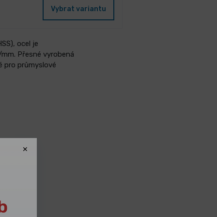
Vybrat variantu
SS), ocel je
N/mm. Přesné vyrobená
né pro průmyslové
b