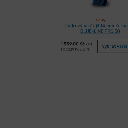
3 dny
Jádrový vrták Ø 14 mm Karn
BLUE-LINE PRO 30
1 539,00 Kč
/ ks
Vybrat vari
1 862,19 Kč s DPH