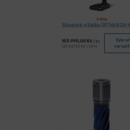
3 dny
Sloupová vrtačka OPTIdrill DH 
Vybrat
103 990,00 Kč
/ ks
variant
125 827,90 Kč s DPH