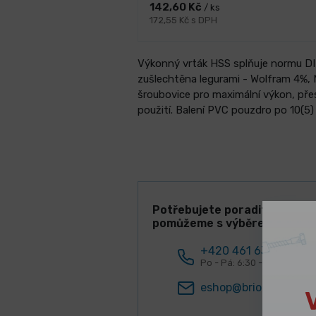
142,60 Kč
/ ks
172,55 Kč s DPH
Výkonný vrták HSS splňuje normu DIN 
zušlechtěna legurami - Wolfram 4%,
šroubovice pro maximální výkon, pře
použití. Balení PVC pouzdro po 10(5) 
Potřebujete poradit? Rádi V
pomůžeme s výběrem!
+420 461 634 161
Po - Pá: 6:30 - 15:00 hod.
eshop@briol.cz