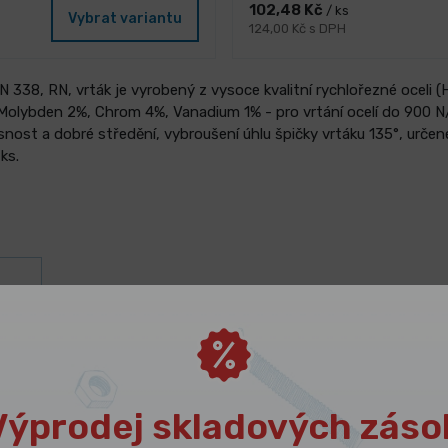
102,48 Kč
/ ks
Vybrat variantu
124,00 Kč s DPH
338, RN, vrták je vyrobený z vysoce kvalitní rychlořezné oceli (H
 Molybden 2%, Chrom 4%, Vanadium 1% - pro vrtání ocelí do 900 
snost a dobré středění, vybroušení úhlu špičky vrtáku 135°, urče
ks.
ám
Výprodej skladových záso