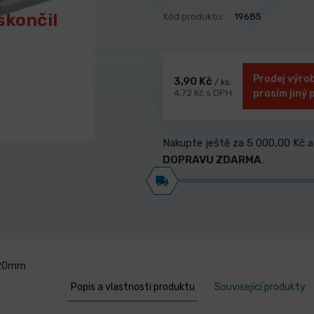
skončil
Kód produktu:
19685
Prodej výrob
3,90 Kč
/ ks
4,72 Kč s DPH
prosím jiný 
Nakupte ještě za
5 000,00 Kč
a
DOPRAVU ZDARMA
.
 20mm
Popis a vlastnosti produktu
Související produkty