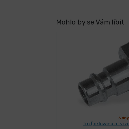
Mohlo by se Vám líbit
3 dny
Trn (niklovaná a tvrz