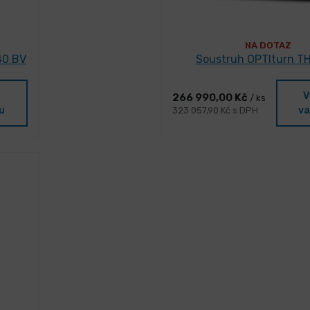
NA DOTAZ
40 BV
Soustruh OPTIturn T
V
266 990,00 Kč
/ ks
u
va
323 057,90 Kč s DPH