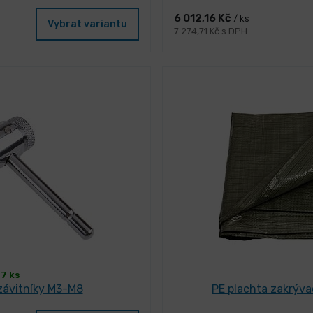
6 012,16 Kč
/ ks
Vybrat variantu
7 274,71 Kč s DPH
7 ks
 závitníky M3-M8
PE plachta zakrýv