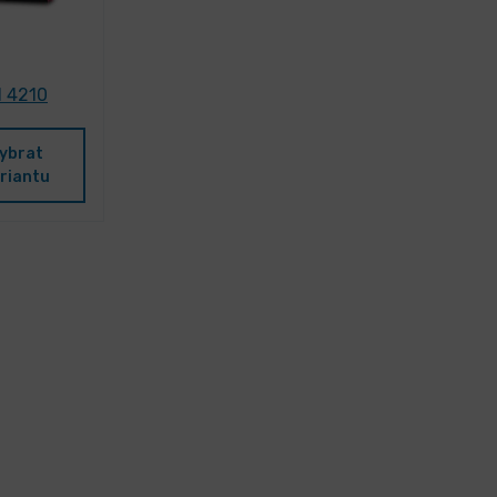
H 4210
ybrat
riantu