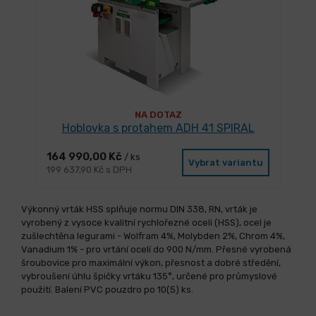
NA DOTAZ
Hoblovka s protahem ADH 41 SPIRAL
164 990,00 Kč
/ ks
Vybrat variantu
199 637,90 Kč s DPH
Výkonný vrták HSS splňuje normu DIN 338, RN, vrták je
vyrobený z vysoce kvalitní rychlořezné oceli (HSS), ocel je
zušlechtěna legurami - Wolfram 4%, Molybden 2%, Chrom 4%,
Vanadium 1% - pro vrtání ocelí do 900 N/mm. Přesné vyrobená
šroubovice pro maximální výkon, přesnost a dobré středění,
vybroušení úhlu špičky vrtáku 135°, určené pro průmyslové
použití. Balení PVC pouzdro po 10(5) ks.