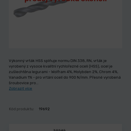
Výkonný vrták HSS splňuje normu DIN 338, RN, vrták je
vyrobený z vysoce kvalitní rychlořezné oceli (HSS), ocel je
zušlechtěna legurami - Wolfram 4%, Molybden 2%, Chrom 4%,
Vanadium 1% - pro vrtání ocelí do 900 N/mm. Přesné vyrobená
šroubovice pro…
Zobrazit více
Kód produktu:
19692
7,02 Kč