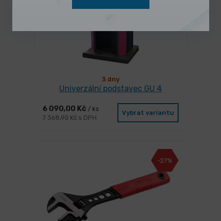
3 dny
Univerzální podstavec GU 4
6 090,00 Kč
/ ks
Vybrat variantu
7 368,90 Kč s DPH
-27%