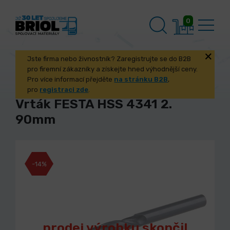
0
Jste firma nebo živnostník? Zaregistrujte se do B2B
pro firemní zákazníky a získejte hned výhodnější ceny.
Pro více informací přejděte
na stránku B2B
,
pro
registraci zde
.
Vrták FESTA HSS 4341 2.
90mm
-14%
prodej výrobku skončil