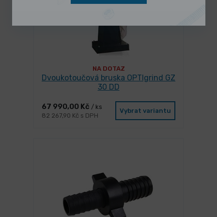
NA DOTAZ
Dvoukotoučová bruska OPTIgrind GZ
30 DD
67 990,00 Kč
/ ks
Vybrat variantu
82 267,90 Kč s DPH