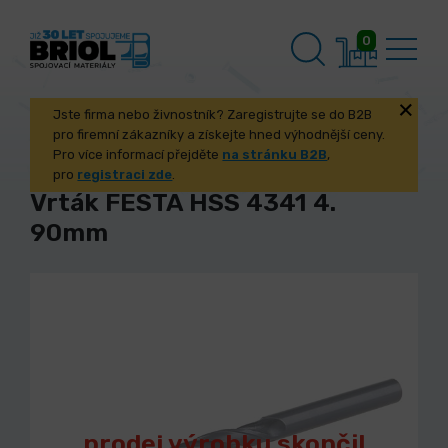
0
Jste firma nebo živnostník? Zaregistrujte se do B2B
pro firemní zákazníky a získejte hned výhodnější ceny.
Pro více informací přejděte
na stránku B2B
,
pro
registraci zde
.
Vrták FESTA HSS 4341 4.
90mm
prodej výrobku skončil