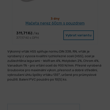
3 dny
Mačeta nerez 60cm s pouzdrem
311,71 Kč
/ ks
Vybrat variantu
377,17 Kč s DPH
Výkonný vrták HSS splňuje normu DIN 338, RN, vrták je
vyrobený z vysoce kvalitní rychlořezné oceli (HSS), ocel je
zušlechtěna legurami - Wolfram 4%, Molybden 2%, Chrom 4%,
Vanadium 1% - pro vrtání ocelí do 900 N/mm. Přesné vyrobená
šroubovice pro maximální výkon, přesnost a dobré středění,
vybroušení úhlu špičky vrtáku 135°, určené pro průmyslové
použití. Balení PVC pouzdro po 10(5) ks.