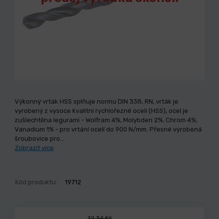
Výkonný vrták HSS splňuje normu DIN 338, RN, vrták je
vyrobený z vysoce kvalitní rychlořezné oceli (HSS), ocel je
zušlechtěna legurami - Wolfram 4%, Molybden 2%, Chrom 4%,
Vanadium 1% - pro vrtání ocelí do 900 N/mm. Přesné vyrobená
šroubovice pro…
Zobrazit více
Kód produktu:
19712
12,34 Kč