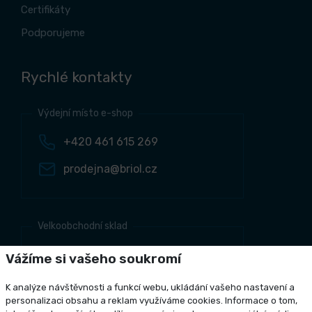
Certifikáty
Podporujeme
Rychlé kontakty
Výdejní místo e-shop
+420 461 615 269
prodejna@briol.cz
Velkoobchodní sklad
+420 461 634 161
Vážíme si vašeho soukromí
+420 461 634 381
K analýze návštěvnosti a funkcí webu, ukládání vašeho nastavení a
odbyt@briol.cz
personalizaci obsahu a reklam využíváme cookies. Informace o tom,