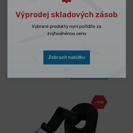
Výprodej skladových zásob
Vybrané produkty nyní pořídíte za
zvýhodněnou cenu
3 dny
Zobrazit nabídku
Filtr (pro SSK 1)
159,00 Kč
/ ks
Vybrat variantu
192,39 Kč s DPH
-19%