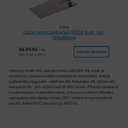
3 dny
Lžíce nerez zednická FESTA gum. ruč.
120x80mm
56,85 Kč
/ ks
Vybrat variantu
68,79 Kč s DPH
Výkonný vrták HSS splňuje normu DIN 338, RN, vrták je
vyrobený z vysoce kvalitní rychlořezné oceli (HSS), ocel je
zušlechtěna legurami - Wolfram 4%, Molybden 2%, Chrom 4%,
Vanadium 1% - pro vrtání ocelí do 900 N/mm. Přesné vyrobená
šroubovice pro maximální výkon, přesnost a dobré středění,
vybroušení úhlu špičky vrtáku 135°, určené pro průmyslové
použití. Balení PVC pouzdro po 10(5) ks.