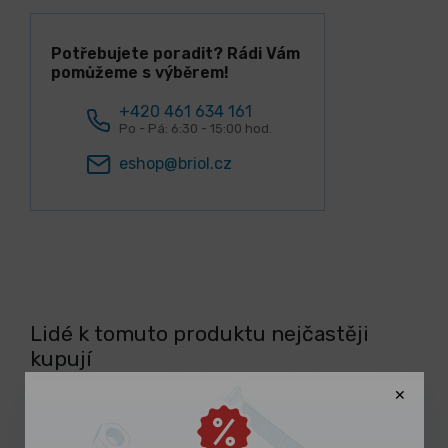
Potřebujete poradit? Rádi Vám
pomůžeme s výběrem!
+420 461 634 161
Po - Pá: 6:30 - 15:00 hod.
eshop@briol.cz
Lidé k tomuto produktu nejčastěji
kupují