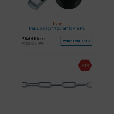
3 dny
Pás upínací 1"(25mm)x 4m PE
75,64 Kč
/ ks
Vybrat variantu
91,52 Kč s DPH
-14%