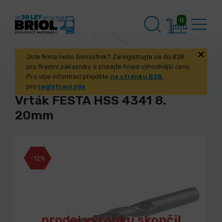
0
Jste firma nebo živnostník? Zaregistrujte se do B2B
pro firemní zákazníky a získejte hned výhodnější ceny.
Pro více informací přejděte
na stránku B2B
,
pro
registraci zde
.
Vrták FESTA HSS 4341 8.
20mm
-12%
prodej výrobku skončil