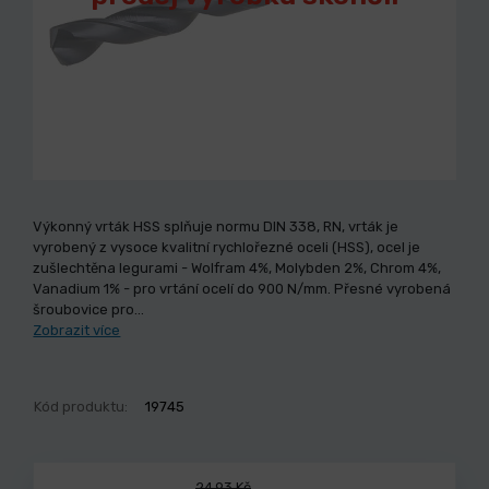
Výkonný vrták HSS splňuje normu DIN 338, RN, vrták je
vyrobený z vysoce kvalitní rychlořezné oceli (HSS), ocel je
zušlechtěna legurami - Wolfram 4%, Molybden 2%, Chrom 4%,
Vanadium 1% - pro vrtání ocelí do 900 N/mm. Přesné vyrobená
šroubovice pro…
Zobrazit více
Kód produktu:
19745
24,93 Kč