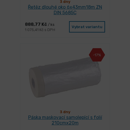
3 dny
Řetěz dlouhé oko 6x43mm18m ZN
DIN 5685C
888,77 Kč
/ ks
Vybrat variantu
1 075,41 Kč s DPH
-17%
3 dny
Páska maskovací samolepící s folií
210cmx20m