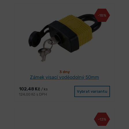
-18%
3 dny
Zámek visací voděodolný 50mm
102,48 Kč
/ ks
Vybrat variantu
124,00 Kč s DPH
-13%