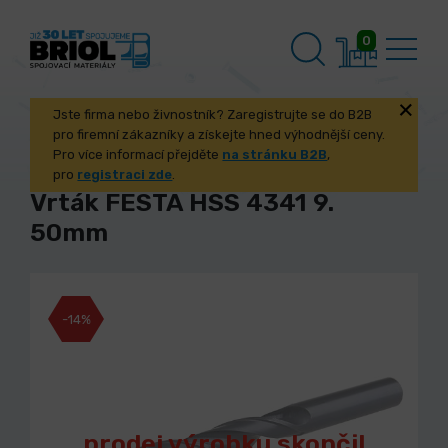
0
Jste firma nebo živnostník? Zaregistrujte se do B2B
pro firemní zákazníky a získejte hned výhodnější ceny.
Pro více informací přejděte
na stránku B2B
,
pro
registraci zde
.
Vrták FESTA HSS 4341 9.
50mm
-14%
prodej výrobku skončil