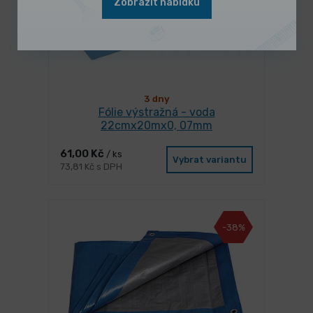
Zobrazit nabídku
3 dny
Fólie výstražná - voda
22cmx20mx0, 07mm
61,00 Kč
/ ks
Vybrat variantu
73,81 Kč s DPH
-38%