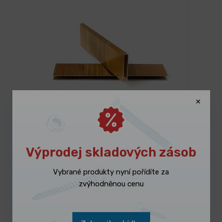
3 dny
Spony Typ 90, 32 mm (5 000 ks)
579,00 Kč
/ ks
Vybrat variantu
Výprodej skladových zásob
700,59 Kč s DPH
Vybrané produkty nyní pořídíte za
zvýhodněnou cenu
-50%