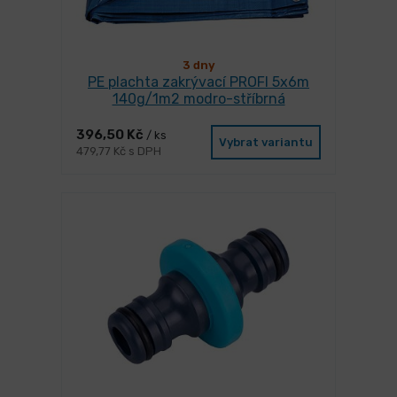
3 dny
PE plachta zakrývací PROFI 5x6m
140g/1m2 modro-stříbrná
396,50 Kč
/ ks
Vybrat variantu
479,77 Kč s DPH