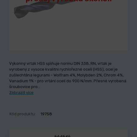
Výkonný vrták HSS splňuje normu DIN 338, RN, vrták je
vyrobený z vysoce kvalitní rychlořezné oceli (HSS), ocel je
zušlechtěna legurami - Wolfram 4%, Molybden 2%, Chrom 4%,
Vanadium 1% - pro vrtání ocelí do 900 N/mm. Přesné vyrobená
šroubovice pro…
Zobrazit více
Kód produktu:
19758
54,45 Kč