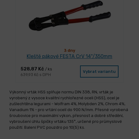
3 dny
Kleště pákové FESTA CrV 14"/350mm
528,87 Kč
/ ks
Vybrat variantu
639,93 Kč s DPH
Výkonný vrták HSS splňuje normu DIN 338, RN, vrták je
vyrobený z vysoce kvalitní rychlořezné oceli (HSS), ocel je
zušlechtěna legurami - Wolfram 4%, Molybden 2%, Chrom 4%,
Vanadium 1% - pro vrtání ocelí do 900 N/mm. Přesné vyrobená
šroubovice pro maximální výkon, přesnost a dobré středění,
vybroušení úhlu špičky vrtáku 135°, určené pro průmyslové
použití. Balení PVC pouzdro po 10(5) ks.