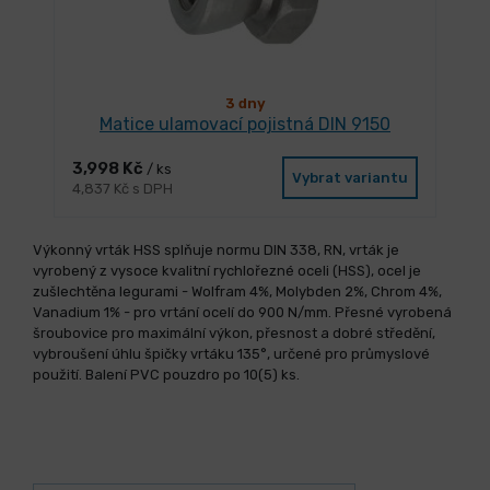
3 dny
Matice ulamovací pojistná DIN 9150
3,998 Kč
/ ks
Vybrat variantu
4,837 Kč s DPH
Výkonný vrták HSS splňuje normu DIN 338, RN, vrták je
vyrobený z vysoce kvalitní rychlořezné oceli (HSS), ocel je
zušlechtěna legurami - Wolfram 4%, Molybden 2%, Chrom 4%,
Vanadium 1% - pro vrtání ocelí do 900 N/mm. Přesné vyrobená
šroubovice pro maximální výkon, přesnost a dobré středění,
vybroušení úhlu špičky vrtáku 135°, určené pro průmyslové
použití. Balení PVC pouzdro po 10(5) ks.