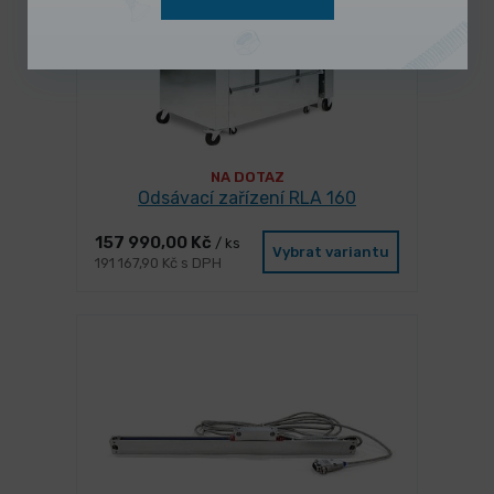
NA DOTAZ
Odsávací zařízení RLA 160
157 990,00 Kč
/ ks
Vybrat variantu
191 167,90 Kč s DPH