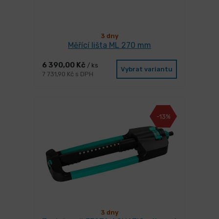
3 dny
Měřící lišta ML 270 mm
6 390,00 Kč
/ ks
Vybrat variantu
7 731,90 Kč s DPH
-13%
3 dny