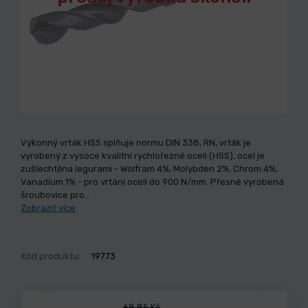
Výkonný vrták HSS splňuje normu DIN 338, RN, vrták je
vyrobený z vysoce kvalitní rychlořezné oceli (HSS), ocel je
zušlechtěna legurami - Wolfram 4%, Molybden 2%, Chrom 4%,
Vanadium 1% - pro vrtání ocelí do 900 N/mm. Přesné vyrobená
šroubovice pro…
Zobrazit více
Kód produktu:
19773
68,85 Kč