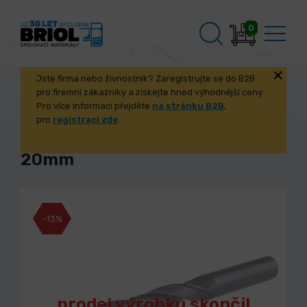
0
Jste firma nebo živnostník? Zaregistrujte se do B2B
pro firemní zákazníky a získejte hned výhodnější ceny.
Pro více informací přejděte
na stránku B2B
,
pro
registraci zde
.
Vrták FESTA HSS 4341 11.
20mm
-13%
prodej výrobku skončil