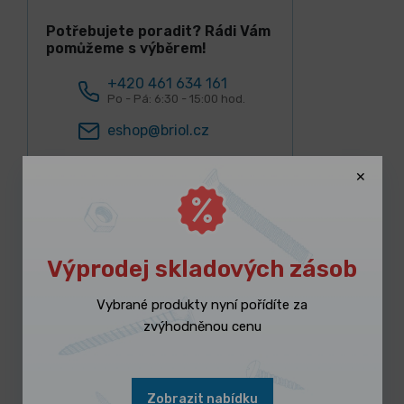
Potřebujete poradit? Rádi Vám
pomůžeme s výběrem!
+420 461 634 161
Po - Pá: 6:30 - 15:00 hod.
eshop@briol.cz
Výprodej skladových zásob
Lidé k tomuto produktu nejčastěji
kupují
Vybrané produkty nyní pořídíte za
zvýhodněnou cenu
Zobrazit nabídku