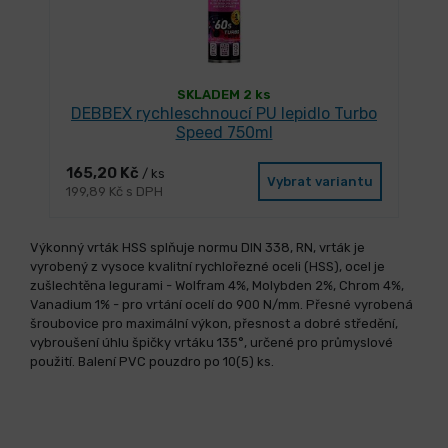
SKLADEM 2 ks
DEBBEX rychleschnoucí PU lepidlo Turbo
Speed 750ml
165,20 Kč
/ ks
Vybrat variantu
199,89 Kč s DPH
Výkonný vrták HSS splňuje normu DIN 338, RN, vrták je
vyrobený z vysoce kvalitní rychlořezné oceli (HSS), ocel je
zušlechtěna legurami - Wolfram 4%, Molybden 2%, Chrom 4%,
Vanadium 1% - pro vrtání ocelí do 900 N/mm. Přesné vyrobená
šroubovice pro maximální výkon, přesnost a dobré středění,
vybroušení úhlu špičky vrtáku 135°, určené pro průmyslové
použití. Balení PVC pouzdro po 10(5) ks.