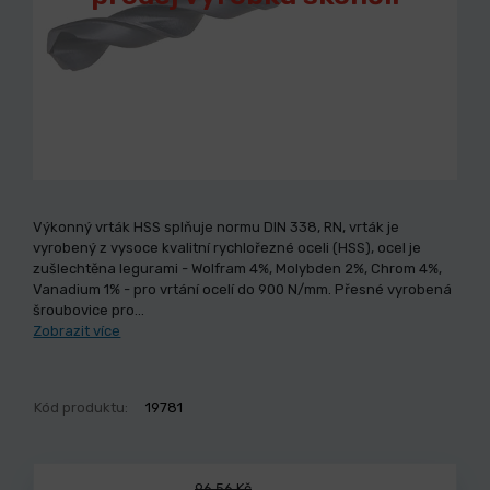
Výkonný vrták HSS splňuje normu DIN 338, RN, vrták je
vyrobený z vysoce kvalitní rychlořezné oceli (HSS), ocel je
zušlechtěna legurami - Wolfram 4%, Molybden 2%, Chrom 4%,
Vanadium 1% - pro vrtání ocelí do 900 N/mm. Přesné vyrobená
šroubovice pro…
Zobrazit více
Kód produktu:
19781
96,56 Kč