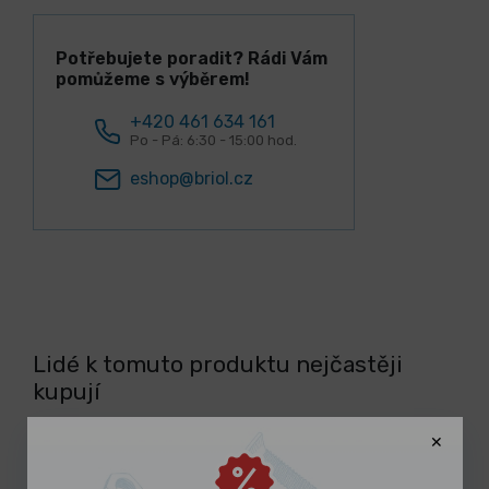
Potřebujete poradit? Rádi Vám
pomůžeme s výběrem!
+420 461 634 161
Po - Pá: 6:30 - 15:00 hod.
eshop@briol.cz
Lidé k tomuto produktu nejčastěji
kupují