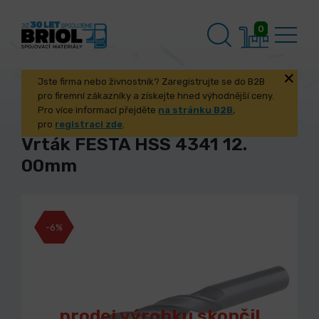
0
Jste firma nebo živnostník? Zaregistrujte se do B2B
pro firemní zákazníky a získejte hned výhodnější ceny.
Pro více informací přejděte
na stránku B2B
,
pro
registraci zde
.
Vrták FESTA HSS 4341 12.
00mm
-6%
prodej výrobku skončil