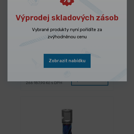
Výprodej skladových zásob
Vybrané produkty nyní pořídíte za
zvýhodněnou cenu
NA DOTAZ
Šroubový kompresor A-PLUS 11-08-
Zobrazit nabídku
500 K (IE3)
219 990,00 Kč
/ ks
Vybrat variantu
266 187,90 Kč s DPH