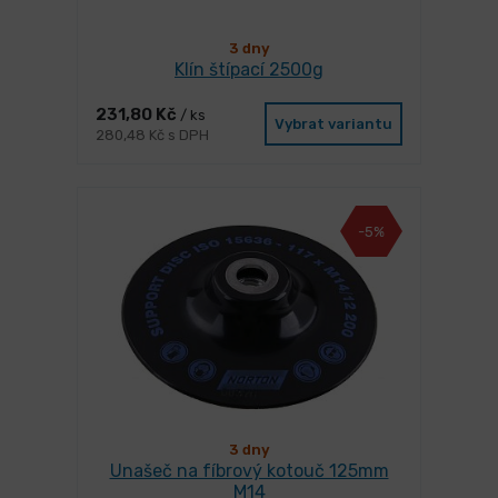
3 dny
Klín štípací 2500g
231,80 Kč
/ ks
Vybrat variantu
280,48 Kč s DPH
-5%
3 dny
Unašeč na fíbrový kotouč 125mm
M14