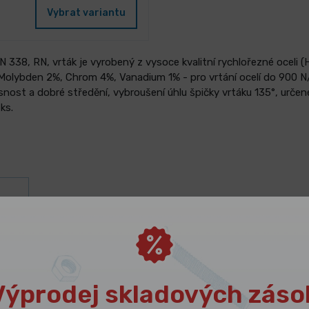
Vybrat variantu
338, RN, vrták je vyrobený z vysoce kvalitní rychlořezné oceli (H
 Molybden 2%, Chrom 4%, Vanadium 1% - pro vrtání ocelí do 900 
snost a dobré středění, vybroušení úhlu špičky vrtáku 135°, urče
ks.
ám
Výprodej skladových záso