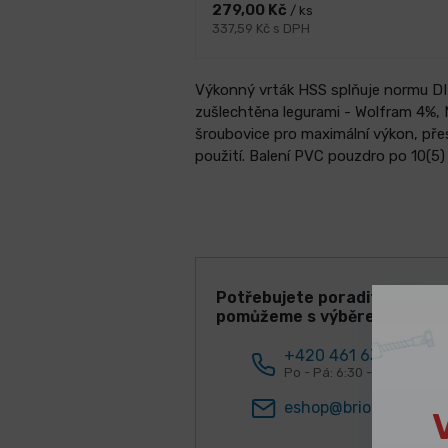
279,00 Kč
/ ks
337,59 Kč s DPH
Výkonný vrták HSS splňuje normu DIN 
zušlechtěna legurami - Wolfram 4%,
šroubovice pro maximální výkon, pře
použití. Balení PVC pouzdro po 10(5) 
Potřebujete poradit? Rádi V
pomůžeme s výběrem!
+420 461 634 161
Po - Pá: 6:30 - 15:00 hod.
eshop@briol.cz