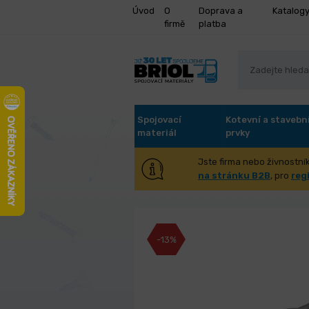
Úvod
O
Doprava a
Katalog
firmě
platba
Spojovací
Kotevní a stavebn
materiál
prvky
Jste firma nebo živnostník
Vrták FESTA HS
na stránku B2B
, pro
reg
-13%