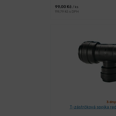
99,00 Kč
/ ks
119,79 Kč s DPH
3 dny
T-zástrčková spojka re