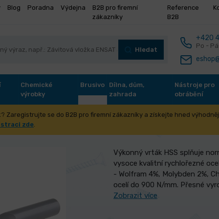
y
Blog
Poradna
Výdejna
B2B pro firemní
Reference
K
zákazníky
B2B
+420 4
Po - Pá
Hledat
eshop@
í
Chemické
Brusivo
Dílna, dům,
Nástroje pro
výrobky
zahrada
obrábění
? Zaregistrujte se do B2B pro firemní zákazníky a získejte hned výhodnějš
S 4341 12. 20mm
istraci zde
.
Výkonný vrták HSS splňuje norm
vysoce kvalitní rychlořezné ocel
- Wolfram 4%, Molybden 2%, Ch
ocelí do 900 N/mm. Přesné vyr
Zobrazit více