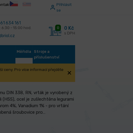
ontakt
Příhlásit
se
61 634 161
0 Kč
0
: 6:30 - 15:00 hod.
s DPH
briol.cz
Měřidla
Stroje a
příslušenství
í ceny. Pro více informací přejděte
u DIN 338, RN, vrták je vyrobený z
i (HSS), ocel je zušlechtěna legurami
rom 4%, Vanadium 1% - pro vrtání
obená šroubovice pro…