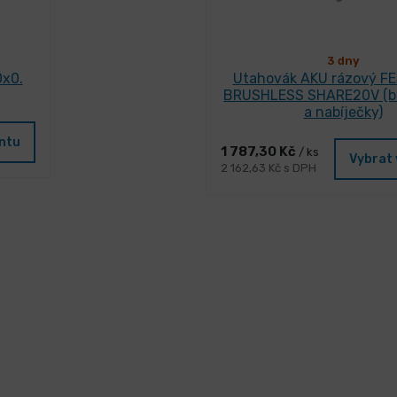
3 dny
0x0.
Utahovák AKU rázový FE
BRUSHLESS SHARE20V (be
a nabíječky)
antu
1 787,30 Kč
/ ks
Vybrat 
2 162,63 Kč s DPH