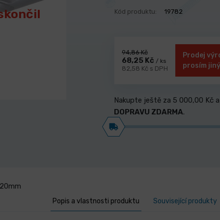
skončil
Kód produktu:
19782
94,86 Kč
Prodej výr
68,25 Kč
/ ks
prosím jin
82,58 Kč s DPH
Nakupte ještě za
5 000,00 Kč
a
DOPRAVU ZDARMA
.
. 20mm
Popis a vlastnosti produktu
Související produkty