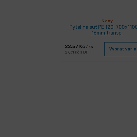
3 dny
Pytel na suť PE 120l 700x110
16mm transp.
22,57 Kč
/ ks
Vybrat vari
27,31 Kč s DPH