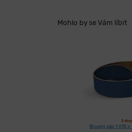
Mohlo by se Vám líbit
3 dny
Brusný pás 1 015 × 