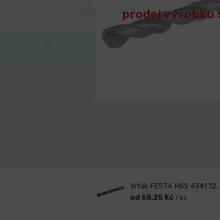
prodej výrobku 
Vrták FESTA HSS 4341 12
od 68,25 Kč
/ ks