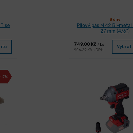
3 dny
T se
Pilový pás M 42 Bi-metal 
27 mm (4/6“)
749,00 Kč
/ ks
antu
Vybrat 
906,29 Kč s DPH
-17%