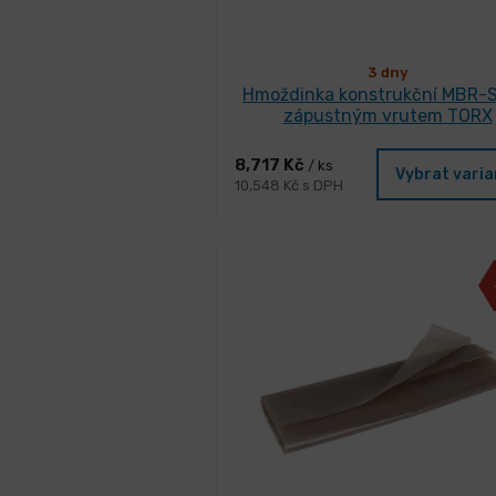
3 dny
Hmoždinka konstrukční MBR-S
zápustným vrutem TORX
8,717 Kč
/ ks
Vybrat vari
10,548 Kč s DPH