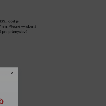
SS), ocel je
N/mm. Přesné vyrobená
né pro průmyslové
b