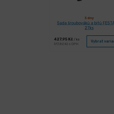
3 dny
Sada šroubováků a bitů FEST
27ks
427,95 Kč
/ ks
Vybrat vari
517,82 Kč s DPH