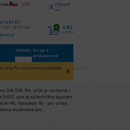
ontakt
Příhlásit
se
61 634 161
0 Kč
0
: 6:30 - 15:00 hod.
s DPH
briol.cz
Měřidla
Stroje a
příslušenství
í ceny. Pro více informací přejděte
u DIN 338, RN, vrták je vyrobený z
i (HSS), ocel je zušlechtěna legurami
rom 4%, Vanadium 1% - pro vrtání
obená šroubovice pro…