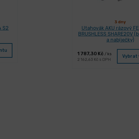
3 dny
A S2
Utahovák AKU rázový FE
BRUSHLESS SHARE20V (be
a nabíječky)
antu
1 787,30 Kč
/ ks
Vybrat 
2 162,63 Kč s DPH