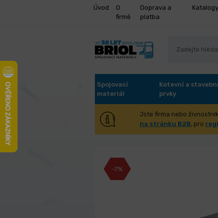
Úvod
O
Doprava a
Katalog
firmě
platba
Spojovací
Kotevní a stavebn
materiál
prvky
Jste firma nebo živnostník
Vrták FESTA HS
na stránku B2B
, pro
reg
-7%