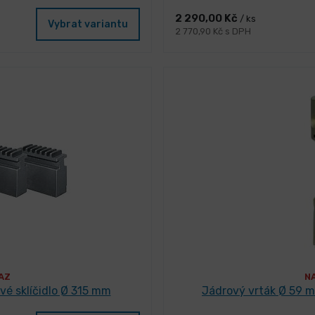
2 290,00 Kč
/ ks
Vybrat variantu
2 770,90 Kč s DPH
AZ
N
ové sklíčidlo Ø 315 mm
Jádrový vrták Ø 59 