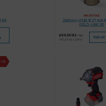
NA DOTAZ
B 54
Jádrový vrták Ø 21 mm 
GOLD-LINE 30
659,00 Kč
/ ks
Vybrat 
u
797,39 Kč s DPH
-7%