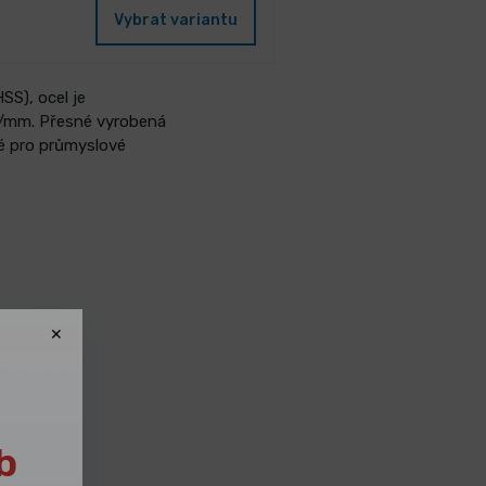
Vybrat variantu
SS), ocel je
N/mm. Přesné vyrobená
né pro průmyslové
b