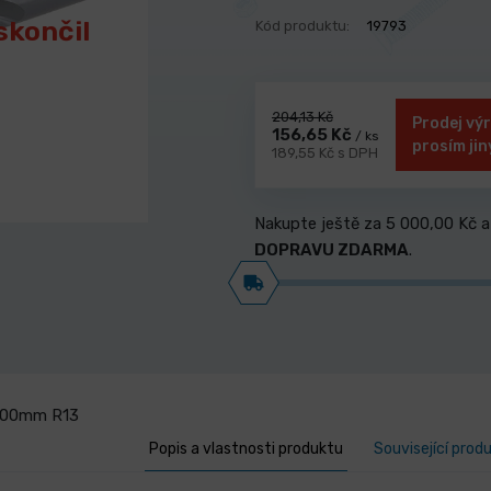
skončil
Kód produktu:
19793
204,13 Kč
Prodej výr
156,65 Kč
/ ks
prosím jin
189,55 Kč s DPH
Nakupte ještě za
5 000,00 Kč
a
DOPRAVU ZDARMA
.
. 00mm R13
Popis a vlastnosti produktu
Související prod