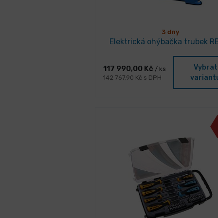
3 dny
Elektrická ohýbačka trubek R
Vybrat
117 990,00 Kč
/ ks
variant
142 767,90 Kč s DPH