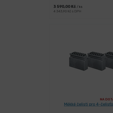
3 590,00 Kč
/ ks
4 343,90 Kč s DPH
NA DOT
Měkké čelisti pro 4-čelisť