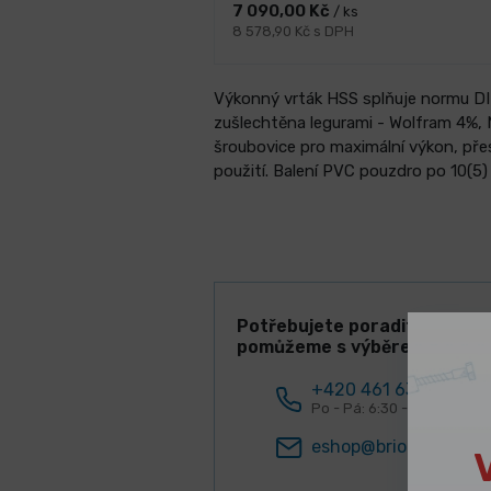
7 090,00 Kč
/ ks
8 578,90 Kč s DPH
Výkonný vrták HSS splňuje normu DIN 
zušlechtěna legurami - Wolfram 4%,
šroubovice pro maximální výkon, pře
použití. Balení PVC pouzdro po 10(5) 
Potřebujete poradit? Rádi V
pomůžeme s výběrem!
+420 461 634 161
Po - Pá: 6:30 - 15:00 hod.
eshop@briol.cz