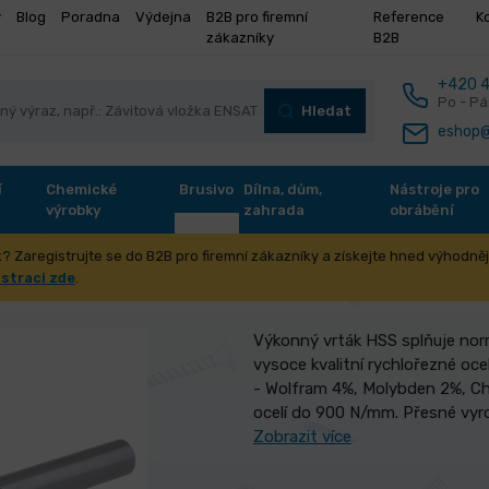
y
Blog
Poradna
Výdejna
B2B pro firemní
Reference
K
zákazníky
B2B
+420 4
Po - Pá
Hledat
eshop@
í
Chemické
Brusivo
Dílna, dům,
Nástroje pro
výrobky
zahrada
obrábění
? Zaregistrujte se do B2B pro firemní zákazníky a získejte hned výhodnějš
S 4341 16. 00mm R13
istraci zde
.
Výkonný vrták HSS splňuje norm
vysoce kvalitní rychlořezné ocel
- Wolfram 4%, Molybden 2%, Ch
ocelí do 900 N/mm. Přesné vyr
Zobrazit více