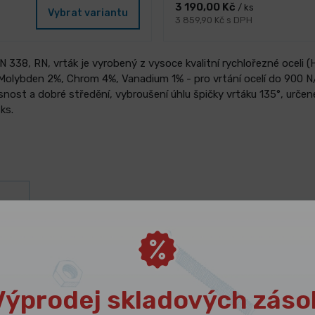
3 190,00 Kč
/ ks
Vybrat variantu
3 859,90 Kč s DPH
338, RN, vrták je vyrobený z vysoce kvalitní rychlořezné oceli (H
 Molybden 2%, Chrom 4%, Vanadium 1% - pro vrtání ocelí do 900 
snost a dobré středění, vybroušení úhlu špičky vrtáku 135°, urče
ks.
ám
Výprodej skladových záso