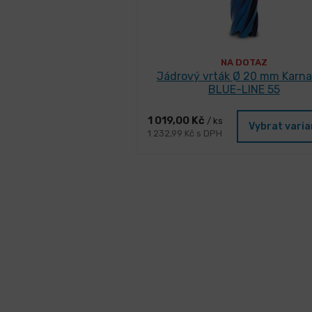
NA DOTAZ
Jádrový vrták Ø 20 mm Karn
BLUE-LINE 55
1 019,00 Kč
/ ks
Vybrat vari
1 232,99 Kč s DPH