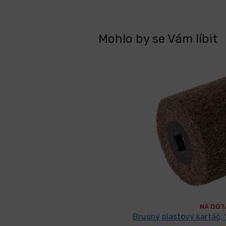
Mohlo by se Vám líbit
NA DOT
Brusný plastový kartáč, 1