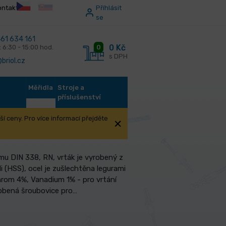
ontakt
Příhlásit
se
61 634 161
0 Kč
0
: 6:30 - 15:00 hod.
s DPH
briol.cz
Měřidla
Stroje a
příslušenství
í ceny. Pro více informací přejděte
u DIN 338, RN, vrták je vyrobený z
i (HSS), ocel je zušlechtěna legurami
rom 4%, Vanadium 1% - pro vrtání
obená šroubovice pro…