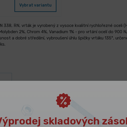
Vybrat variantu
338, RN, vrták je vyrobený z vysoce kvalitní rychlořezné oceli (H
 Molybden 2%, Chrom 4%, Vanadium 1% - pro vrtání ocelí do 900 
snost a dobré středění, vybroušení úhlu špičky vrtáku 135°, urče
ks.
ám
Výprodej skladových záso