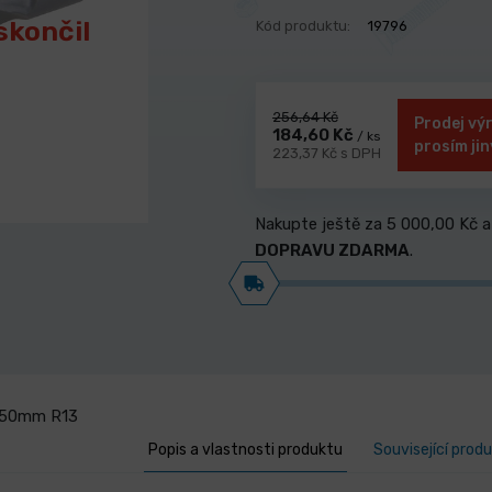
skončil
Kód produktu:
19796
256,64 Kč
Prodej vý
184,60 Kč
/ ks
prosím jin
223,37 Kč s DPH
Nakupte ještě za
5 000,00 Kč
a
DOPRAVU ZDARMA
.
. 50mm R13
Popis a vlastnosti produktu
Související prod