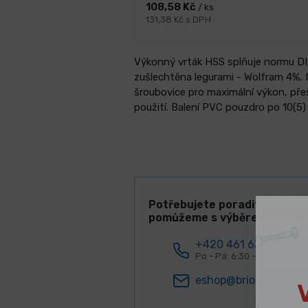
108,58 Kč
/ ks
131,38 Kč s DPH
Výkonný vrták HSS splňuje normu DIN 
zušlechtěna legurami - Wolfram 4%,
šroubovice pro maximální výkon, pře
použití. Balení PVC pouzdro po 10(5) 
Potřebujete poradit? Rádi V
pomůžeme s výběrem!
+420 461 634 161
Po - Pá: 6:30 - 15:00 hod.
eshop@briol.cz