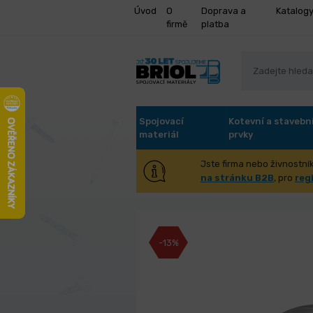
Úvod
O
Doprava a
Katalog
firmě
platba
Spojovací
Kotevní a stavebn
materiál
prvky
Jste firma nebo živnostník
Vrták FESTA HSS
na stránku B2B
, pro
reg
-13%