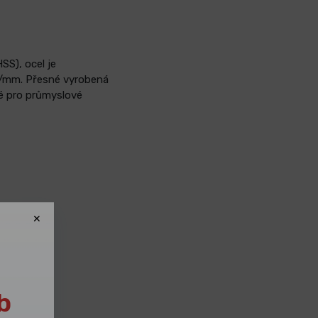
SS), ocel je
N/mm. Přesné vyrobená
né pro průmyslové
b