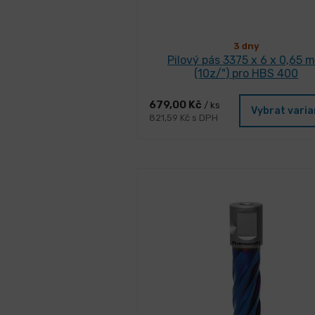
3 dny
Pilový pás 3375 x 6 x 0,65 
(10z/") pro HBS 400
679,00 Kč
/ ks
Vybrat vari
821,59 Kč s DPH