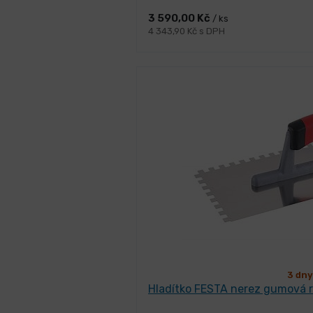
3 590,00 Kč
/ ks
4 343,90 Kč s DPH
3 dny
Hladítko FESTA nerez gumová 