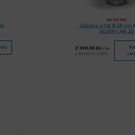
NA DOTAZ
mm
Jádrový vrták Ø 58 mm 
SILVER-LINE 25
antu
Vy
2 390,00 Kč
/ ks
var
2 891,90 Kč s DPH