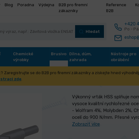
y
Blog
Poradna
Výdejna
B2B pro firemní
Reference
K
zákazníky
B2B
+420 4
Po - Pá
Hledat
eshop@
í
Chemické
Brusivo
Dílna, dům,
Nástroje pro
výrobky
zahrada
obrábění
? Zaregistrujte se do B2B pro firemní zákazníky a získejte hned výhodnějš
 4341 17. 50mm R13
istraci zde
.
Výkonný vrták HSS splňuje norm
vysoce kvalitní rychlořezné ocel
- Wolfram 4%, Molybden 2%, Ch
ocelí do 900 N/mm. Přesné vyr
Zobrazit více