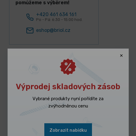
pomůžeme s výběrem!
+420 461 634 161
Po - Pá: 6:30 - 15:00 hod.
eshop@briol.cz
Lidé k tomuto produktu nejčastěji
Výprodej skladových zásob
kupují
Vybrané produkty nyní pořídíte za
zvýhodněnou cenu
Zobrazit nabídku