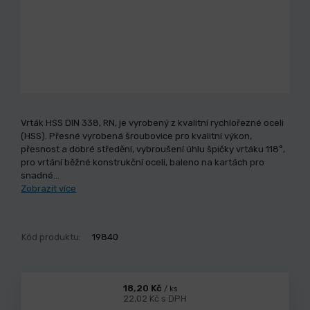
Vrták HSS DIN 338, RN, je vyrobený z kvalitní rychlořezné oceli
(HSS). Přesné vyrobená šroubovice pro kvalitní výkon,
přesnost a dobré středění, vybroušení úhlu špičky vrtáku 118°,
pro vrtání běžné konstrukční oceli, baleno na kartách pro
snadné…
Zobrazit více
Kód produktu:
19840
18,20 Kč
/ ks
22,02 Kč s DPH