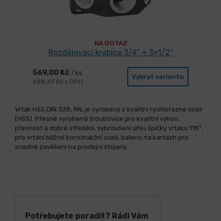
NA DOTAZ
Rozdělovací krabice 3/4" + 3×1/2"
569,00 Kč
/ ks
Vybrat variantu
688,49 Kč s DPH
Vrták HSS DIN 338, RN, je vyrobený z kvalitní rychlořezné oceli
(HSS). Přesné vyrobená šroubovice pro kvalitní výkon,
přesnost a dobré středění, vybroušení úhlu špičky vrtáku 118°,
pro vrtání běžné konstrukční oceli, baleno na kartách pro
snadné zavěšení na prodejní stojany.
Potřebujete poradit? Rádi Vám