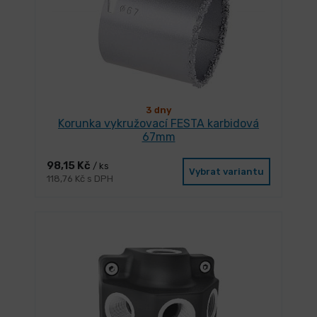
3 dny
Korunka vykružovací FESTA karbidová
67mm
98,15 Kč
/ ks
Vybrat variantu
118,76 Kč s DPH