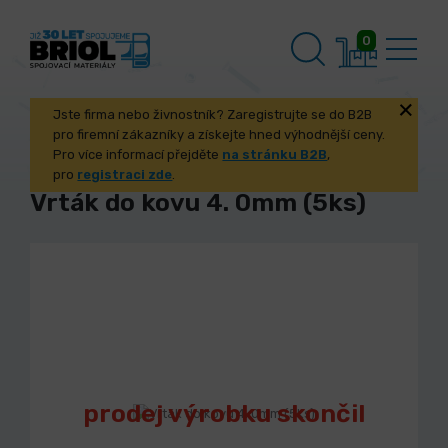
0
Jste firma nebo živnostník? Zaregistrujte se do B2B
pro firemní zákazníky a získejte hned výhodnější ceny.
Pro více informací přejděte
na stránku B2B
,
pro
registraci zde
.
Vrták do kovu 4. 0mm (5ks)
prodej výrobku skončil