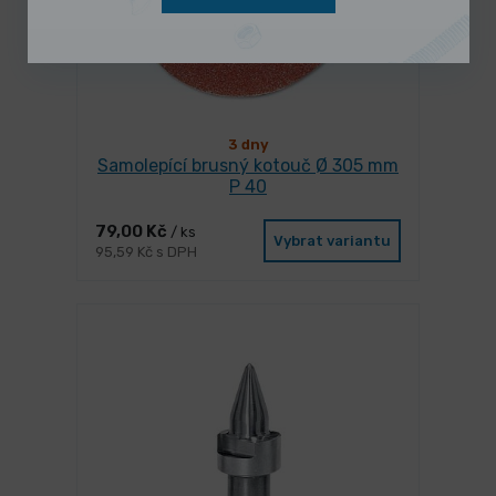
3 dny
Samolepící brusný kotouč Ø 305 mm
P 40
79,00 Kč
/ ks
Vybrat variantu
95,59 Kč s DPH