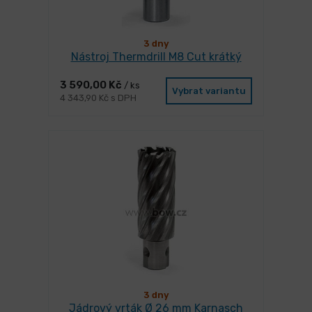
3 dny
Nástroj Thermdrill M8 Cut krátký
3 590,00 Kč
/ ks
Vybrat variantu
4 343,90 Kč s DPH
3 dny
Jádrový vrták Ø 26 mm Karnasch