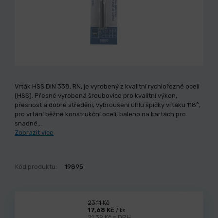
Vrták HSS DIN 338, RN, je vyrobený z kvalitní rychlořezné oceli
(HSS). Přesné vyrobená šroubovice pro kvalitní výkon,
přesnost a dobré středění, vybroušení úhlu špičky vrtáku 118°,
pro vrtání běžné konstrukční oceli, baleno na kartách pro
snadné…
Zobrazit více
Kód produktu:
19895
23,11 Kč
17,68 Kč
/ ks
21,39 Kč s DPH