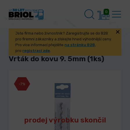
0
Jste firma nebo živnostník? Zaregistrujte se do B2B
pro firemní zákazníky a získejte hned výhodnější ceny.
Pro více informací přejděte
na stránku B2B
,
pro
registraci zde
.
Vrták do kovu 9. 5mm (1ks)
-7%
prodej výrobku skončil