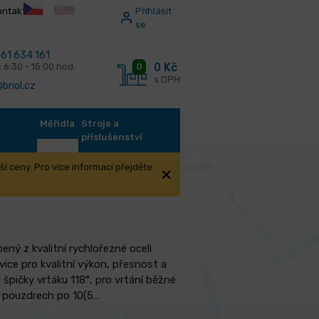
ontakt
Příhlásit
se
61 634 161
0 Kč
0
: 6:30 - 15:00 hod.
s DPH
briol.cz
Měřidla
Stroje a
příslušenství
í ceny. Pro více informací přejděte
ený z kvalitní rychlořezné oceli
ice pro kvalitní výkon, přesnost a
 špičky vrtáku 118°, pro vrtání běžné
C pouzdrech po 10(5…