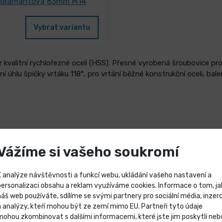
A diamantová 83mm M14
Vybrat variantu
 kvalitní rychlořezné oceli (HSS). Přesné vyrobená šroubovice pro 
í úhlu špičky vrtáku 118°, pro vrtání běžné konstrukční oceli, ba
Vážíme si vašeho soukromí
ám
K analýze návštěvnosti a funkcí webu, ukládání vašeho nastavení a
personalizaci obsahu a reklam využíváme cookies. Informace o tom, ja
náš web používáte, sdílíme se svými partnery pro sociální média, inzerc
Výprodej skladových záso
a analýzy, kteří mohou být ze zemí mimo EU. Partneři tyto údaje
mohou zkombinovat s dalšími informacemi, které jste jim poskytli neb