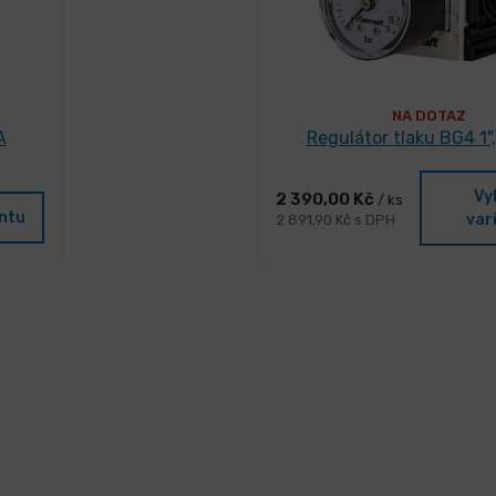
NA DOTAZ
A
Regulátor tlaku BG4 1",
Vy
2 390,00 Kč
/ ks
antu
var
2 891,90 Kč s DPH