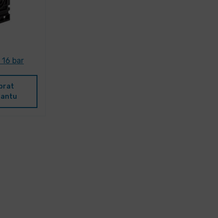
 16 bar
brat
iantu