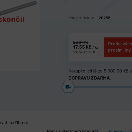
skončil
Kód produktu:
20235
22,87 Kč
Prodej výro
17,55 Kč
/ ks
prosím jiný
21,24 Kč s DPH
Nakupte ještě za
5 000,00 Kč
a
DOPRAVU ZDARMA
.
ný 3. 5x110mm
Popis a vlastnosti produktu
Související 