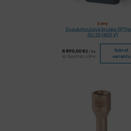
3 dny
Dvoukotoučová bruska OPTIg
GU 25 (400 V)
Vybrat
8 890,00 Kč
/ ks
variantu
10 756,90 Kč s DPH