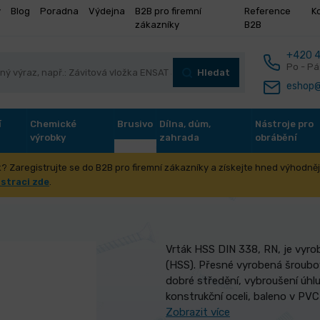
y
Blog
Poradna
Výdejna
B2B pro firemní
Reference
K
zákazníky
B2B
+420 4
Po - Pá
Hledat
eshop@
í
Chemické
Brusivo
Dílna, dům,
Nástroje pro
výrobky
zahrada
obrábění
? Zaregistrujte se do B2B pro firemní zákazníky a získejte hned výhodnějš
prodloužený 3.
istraci zde
.
Vrták HSS DIN 338, RN, je vyrob
(HSS). Přesné vyrobená šroubov
dobré středění, vybroušení úhlu
konstrukční oceli, baleno v PV
Zobrazit více