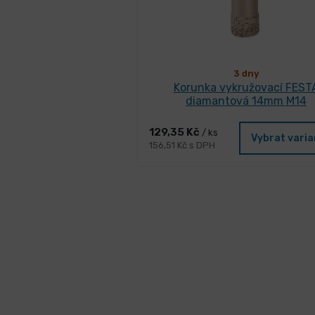
3 dny
Korunka vykružovací FEST
diamantová 14mm M14
129,35 Kč
/ ks
Vybrat vari
156,51 Kč s DPH