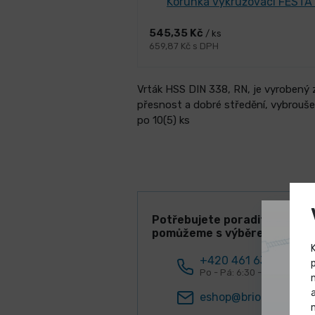
Korunka vykružovací FEST
545,35 Kč
/ ks
659,87 Kč s DPH
Vrták HSS DIN 338, RN, je vyrobený z
přesnost a dobré středění, vybroušen
po 10(5) ks
Potřebujete poradit? Rádi V
pomůžeme s výběrem!
+420 461 634 161
Po - Pá: 6:30 - 15:00 hod.
eshop@briol.cz