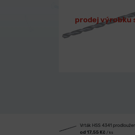
prodej výrobku 
Vrták HSS 4341 prodlouže
od 17,55 Kč
/ ks