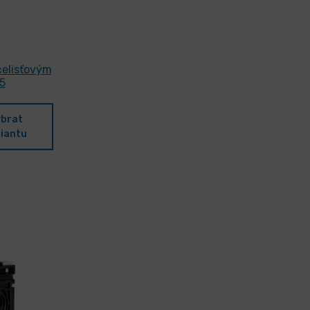
-čelisťovým
5
brat
riantu