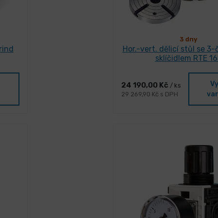
3 dny
rind
Hor.-vert. dělicí stůl se 3
sklíčidlem RTE 16
Vy
24 190,00 Kč
/ ks
va
29 269,90 Kč s DPH