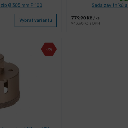
 zip Ø 305 mm P 100
Sada závitníků a
779,90 Kč
/ ks
Vybrat variantu
943,68 Kč s DPH
-7%