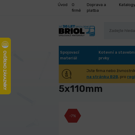
Úvod
O
Doprava a
Katalog
firmě
platba
Spojovací
Kotevní a stavebn
materiál
prvky
Jste firma nebo živnostník
Vrták HSS 4341 
na stránku B2B
, pro
reg
5x110mm
-7%