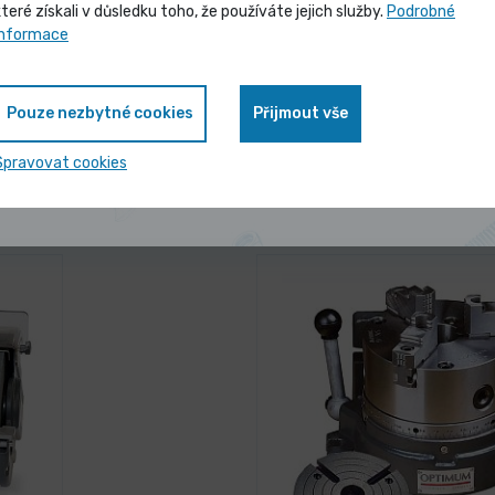
které získali v důsledku toho, že používáte jejich služby.
Podrobné
Vybrané produkty nyní pořídíte za
informace
zvýhodněnou cenu
Pouze nezbytné cookies
Přijmout vše
Zobrazit nabídku
Spravovat cookies
 nejčastěji kupují