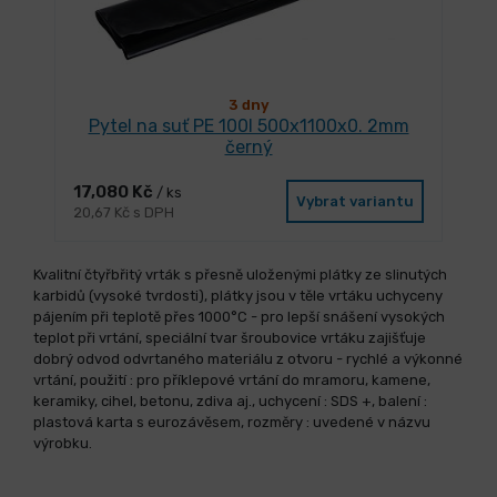
3 dny
Pytel na suť PE 100l 500x1100x0. 2mm
černý
17,080 Kč
/ ks
Vybrat variantu
20,67 Kč s DPH
Kvalitní čtyřbřitý vrták s přesně uloženými plátky ze slinutých
karbidů (vysoké tvrdosti), plátky jsou v těle vrtáku uchyceny
pájením při teplotě přes 1000°C - pro lepší snášení vysokých
teplot při vrtání, speciální tvar šroubovice vrtáku zajišťuje
dobrý odvod odvrtaného materiálu z otvoru - rychlé a výkonné
vrtání, použití : pro příklepové vrtání do mramoru, kamene,
keramiky, cihel, betonu, zdiva aj., uchycení : SDS +, balení :
plastová karta s eurozávěsem, rozměry : uvedené v názvu
výrobku.