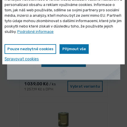
personalizaci obsahu a reklam využíváme cookies. Informace o
tom, jak náš web používáte, sdílíme se svými partnery pro sociální
média, inzerci a analýzy, kteří mohou být ze zemí mimo EU. Partneři
Výprodej skladových zásob
tyto údaje mohou zkombinovat s dalšími informacemi, které jste jim
poskytli nebo které získali v důsledku toho, že používáte jejich
Vybrané produkty nyní pořídíte za
služby.
Podrobné informace
zvýhodněnou cenu
Pouze nezbytné cookies
Přijmout vše
Spravovat cookies
Zobrazit nabídku
3 dny
Pevná luneta pro soustruh na dřevo
DB 1100
1 039,00 Kč
/ ks
Vybrat variantu
1 257,19 Kč s DPH