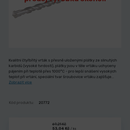
Kvalitní čtyřbřitý vrták s přesně uloženými plátky ze slinutých
karbidů (vysoké tvrdosti), plátky jsou v těle vrtáku uchyceny
pájením při teplotě přes 1000°C - pro lepší snášení vysokých
teplot při vrtání, speciální tvar šroubovice vrtáku zajišťuje…
Zobrazit více
Kód produktu:
20772
69,21 Kč
53,04 Kč
/ ks