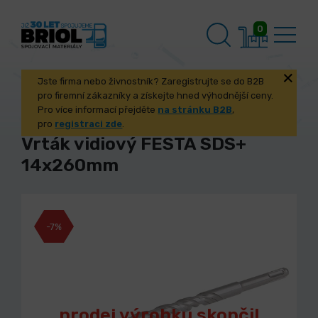
0
Jste firma nebo živnostník? Zaregistrujte se do B2B
pro firemní zákazníky a získejte hned výhodnější ceny.
Pro více informací přejděte
na stránku B2B
,
pro
registraci zde
.
Vrták vidiový FESTA SDS+
14x260mm
-7%
prodej výrobku skončil