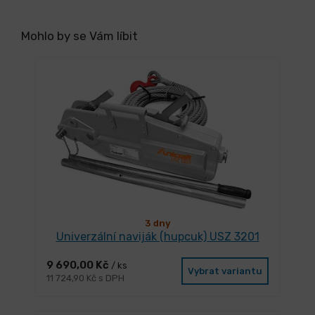
Mohlo by se Vám líbit
3 dny
Univerzální naviják (hupcuk) USZ 3201
9 690,00 Kč
/ ks
Vybrat variantu
11 724,90 Kč s DPH