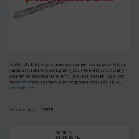
Kvalitní čtyřbřitý vrták s přesně uloženými plátky ze slinutých
karbidů (vysoké tvrdosti), plátky jsou v těle vrtáku uchyceny
pájením při teplotě přes 1000°C - pro lepší snášení vysokých
teplot při vrtání, speciální tvar šroubovice vrtáku zajišťuje…
Zobrazit více
Kód produktu:
20773
85,55 Kč
66,30 Kč
/ ks