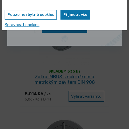
zvýhodněnou cenu
Pouze nezbytné cookies
Přijmout vše
Spravovat cookies
Zobrazit nabídku
SKLADEM 335 ks
Zátka IMBUS s nákružkem a
metrickým závitem DIN 908
5,014 Kč
/ ks
Vybrat variantu
6,067 Kč s DPH