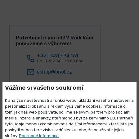
Potřebujete poradit? Rádi Vám
pomůžeme s výběrem!
+420 461 634 161
Po - Pá: 6:30 - 15:00 hod.
eshop@briol.cz
Vážíme si vašeho soukromí
K analýze návštěvnosti a funkcí webu, ukládání vašeho nastavení a
personalizaci obsahu a reklam využíváme cookies. Informace o
tom, jak náš web používáte, sdílíme se svými partnery pro sociální
média, inzerci a analýzy, kteří mohou být ze zemí mimo EU. Partneři
Výprodej skladových zásob
Lidé k tomuto produktu nejčastěji
tyto údaje mohou zkombinovat s dalšími informacemi, které jste jim
poskytli nebo které získali v důsledku toho, že používáte jejich
kupují
Vybrané produkty nyní pořídíte za
služby.
Podrobné informace