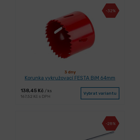
-32%
3 dny
Korunka vykružovací FESTA BiM 64mm
138,45 Kč
/ ks
Vybrat variantu
167,52 Kč s DPH
-28%