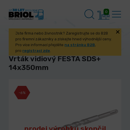
0
Jste firma nebo živnostník? Zaregistrujte se do B2B
pro firemní zákazníky a získejte hned výhodnější ceny.
Pro více informací přejděte
na stránku B2B
,
pro
registraci zde
.
Vrták vidiový FESTA SDS+
14x350mm
-6%
prodej výrobku skončil