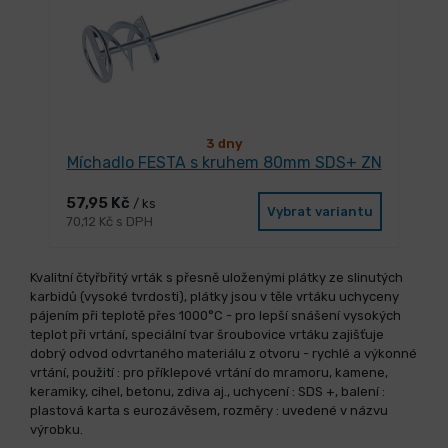
3 dny
Míchadlo FESTA s kruhem 80mm SDS+ ZN
57,95 Kč
/ ks
Vybrat variantu
70,12 Kč s DPH
Kvalitní čtyřbřitý vrták s přesně uloženými plátky ze slinutých
karbidů (vysoké tvrdosti), plátky jsou v těle vrtáku uchyceny
pájením při teplotě přes 1000°C - pro lepší snášení vysokých
teplot při vrtání, speciální tvar šroubovice vrtáku zajišťuje
dobrý odvod odvrtaného materiálu z otvoru - rychlé a výkonné
vrtání, použití : pro příklepové vrtání do mramoru, kamene,
keramiky, cihel, betonu, zdiva aj., uchycení : SDS +, balení :
plastová karta s eurozávěsem, rozměry : uvedené v názvu
výrobku.