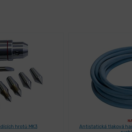
N
dících hrotů MK3
Antistatická tlaková ha