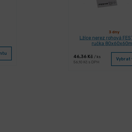
3 dny
Lžíce nerez rohová FES
ručka 80x60x60
antu
46,36 Kč
/ ks
Vybrat 
56,10 Kč s DPH