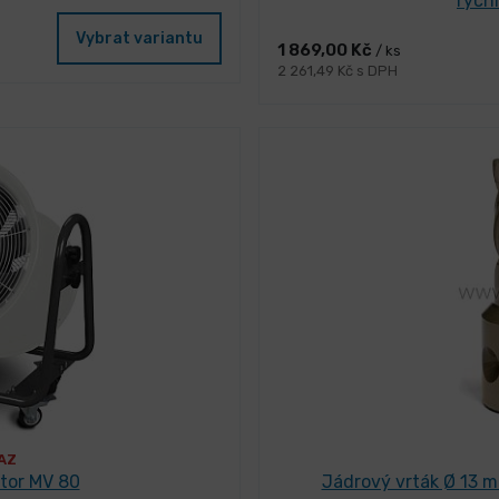
rych
Vybrat variantu
1 869,00 Kč
/ ks
2 261,49 Kč s DPH
AZ
átor MV 80
Jádrový vrták Ø 13 