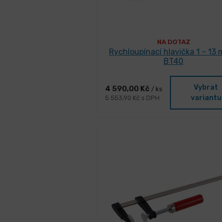
NA DOTAZ
Rychloupínací hlavička 1 – 13
BT40
Vybrat
4 590,00 Kč
/ ks
variantu
5 553,90 Kč s DPH