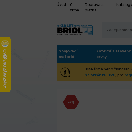
Úvod
O
Doprava a
Katalog
firmě
platba
Spojovací
Kotevní a stavebn
materiál
prvky
Jste firma nebo živnostník
Vrták vidiový 
na stránku B2B
, pro
reg
-7%