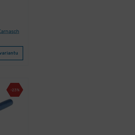
Karnasch
variantu
-23%