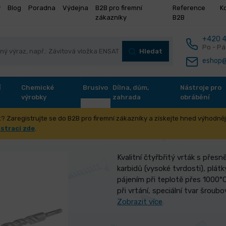
y
Blog
Poradna
Výdejna
B2B pro firemní
Reference
K
zákazníky
B2B
+420 4
Po - Pá
Hledat
eshop@
í
Chemické
Brusivo
Dílna, dům,
Nástroje pro
výrobky
zahrada
obrábění
? Zaregistrujte se do B2B pro firemní zákazníky a získejte hned výhodnějš
FESTA SDS+ 18x1000mm
istraci zde
.
Kvalitní čtyřbřitý vrták s přesn
karbidů (vysoké tvrdosti), plát
pájením při teplotě přes 1000°C
při vrtání, speciální tvar šroubo
Zobrazit více