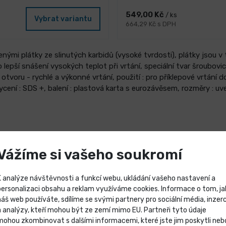
549,00 Kč
/ ks
Vybrat variantu
664,29 Kč s DPH
ženými plátky ze slinutých karbidů (vysoké tvrdosti), plátky jsou v
 lepší snášení vysokých teplot při vrtání, speciální tvar šroubovic
tvoru - rychlé a výkonné vrtání, použití : pro příklepové vrtání
chycení : SDS +, balení : plastová karta s eurozávěsem, rozměry : u
Vážíme si vašeho soukromí
ám
K analýze návštěvnosti a funkcí webu, ukládání vašeho nastavení a
personalizaci obsahu a reklam využíváme cookies. Informace o tom, ja
náš web používáte, sdílíme se svými partnery pro sociální média, inzerc
Výprodej skladových záso
a analýzy, kteří mohou být ze zemí mimo EU. Partneři tyto údaje
mohou zkombinovat s dalšími informacemi, které jste jim poskytli neb