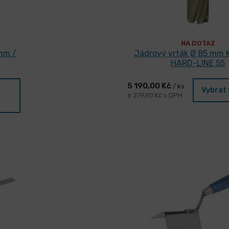
NA DOTAZ
 mm /
Jádrový vrták Ø 85 mm 
HARD-LINE 55
5 190,00 Kč
/ ks
Vybrat 
6 279,90 Kč s DPH