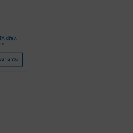
TA dřev.
mm
variantu