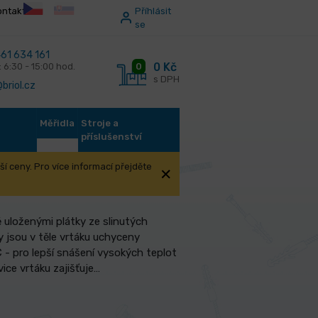
ontakt
Příhlásit
se
61 634 161
0 Kč
0
: 6:30 - 15:00 hod.
s DPH
briol.cz
Měřidla
Stroje a
příslušenství
í ceny. Pro více informací přejděte
ě uloženými plátky ze slinutých
ky jsou v těle vrtáku uchyceny
 - pro lepší snášení vysokých teplot
vice vrtáku zajišťuje…