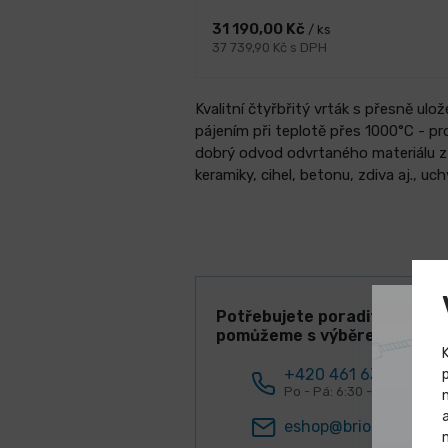
31 190,00 Kč
/ ks
37 739,90 Kč s DPH
Kvalitní čtyřbřitý vrták s přesně ulo
pájením při teplotě přes 1000°C - pro
dobrý odvod odvrtaného materiálu z o
keramiky, cihel, betonu, zdiva aj., u
Potřebujete poradit? Rádi V
pomůžeme s výběrem!
+420 461 634 161
Po - Pá: 6:30 - 15:00 hod.
eshop@briol.cz