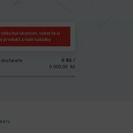
robku byl ukončen, vyberte si
ný produkt z naší nabídky
0 Kč
/
 dostanete
5 000,00 Kč
odukty