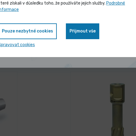
které získali v důsledku toho, že používáte jejich služby.
Podrobné
Vybrané produkty nyní pořídíte za
informace
zvýhodněnou cenu
Pouze nezbytné cookies
Přijmout vše
Zobrazit nabídku
Spravovat cookies
 nejčastěji kupují