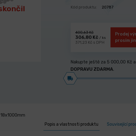
skončil
Kód produktu:
20787
400,63 Kč
Prodej vý
306,80 Kč
/ ks
prosím ji
371,23 Kč s DPH
Nakupte ještě za
5 000,00 Kč
a
DOPRAVU ZDARMA
.
+ 18x1000mm
Popis a vlastnosti produktu
Související pr