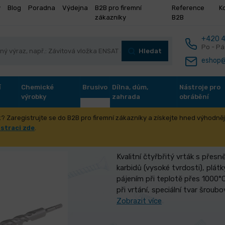
y
Blog
Poradna
Výdejna
B2B pro firemní
Reference
K
zákazníky
B2B
+420 4
Po - Pá
Hledat
eshop@
í
Chemické
Brusivo
Dílna, dům,
Nástroje pro
výrobky
zahrada
obrábění
? Zaregistrujte se do B2B pro firemní zákazníky a získejte hned výhodnějš
FESTA SDS+ 24x600mm
istraci zde
.
Kvalitní čtyřbřitý vrták s přesn
karbidů (vysoké tvrdosti), plát
pájením při teplotě přes 1000°C
při vrtání, speciální tvar šroubo
Zobrazit více