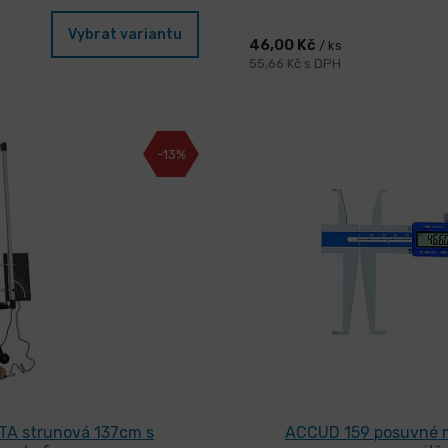
Vybrat variantu
46,00 Kč
/ ks
55,66 Kč s DPH
-13%
TA strunová 137cm s
ACCUD 159 posuvné mě