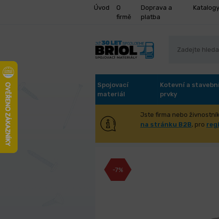
Úvod
O
Doprava a
Katalog
firmě
platba
Spojovací
Kotevní a stavebn
materiál
prvky
Jste firma nebo živnostník
Vrták vidiový 
na stránku B2B
, pro
reg
-7%