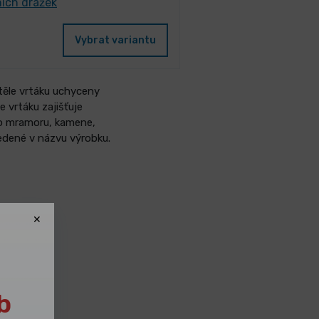
ních drážek
Vybrat variantu
 těle vrtáku uchyceny
e vrtáku zajišťuje
 do mramoru, kamene,
vedené v názvu výrobku.
b