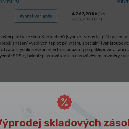
m v kufru
vnitř
4 267,20 Kč
/ ks
Vybrat variantu
5 163,31 Kč s DPH
ženými plátky ze slinutých karbidů (vysoké tvrdosti), plátky jsou v
 lepší snášení vysokých teplot při vrtání, speciální tvar šroubovic
tvoru - rychlé a výkonné vrtání, použití : pro příklepové vrtání
chycení : SDS +, balení : plastová karta s eurozávěsem, rozměry : u
ám
Výprodej skladových záso