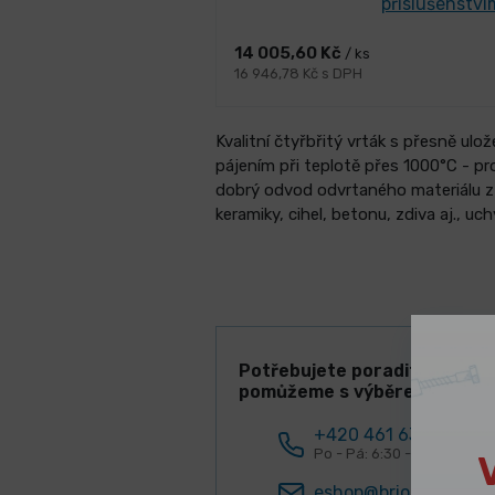
příslušenství
14 005,60 Kč
/ ks
16 946,78 Kč s DPH
Kvalitní čtyřbřitý vrták s přesně ulo
pájením při teplotě přes 1000°C - pro
dobrý odvod odvrtaného materiálu z o
keramiky, cihel, betonu, zdiva aj., u
Potřebujete poradit? Rádi V
pomůžeme s výběrem!
+420 461 634 161
Po - Pá: 6:30 - 15:00 hod.
eshop@briol.cz