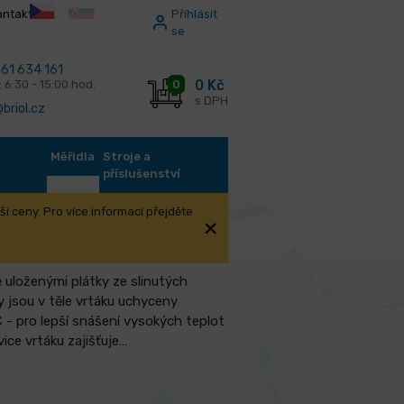
ontakt
Příhlásit
se
61 634 161
0 Kč
0
: 6:30 - 15:00 hod.
s DPH
briol.cz
Měřidla
Stroje a
příslušenství
í ceny. Pro více informací přejděte
ě uloženými plátky ze slinutých
ky jsou v těle vrtáku uchyceny
 - pro lepší snášení vysokých teplot
vice vrtáku zajišťuje…