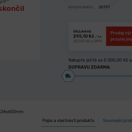
skončil
Kód produktu:
20797
382,84 Kč
Prodej výr
295,10 Kč
/ ks
prosím jin
357,07 Kč s DPH
Nakupte ještě za
5 000,00 Kč
a
DOPRAVU ZDARMA
.
S+ 24x600mm
Popis a vlastnosti produktu
Související pro