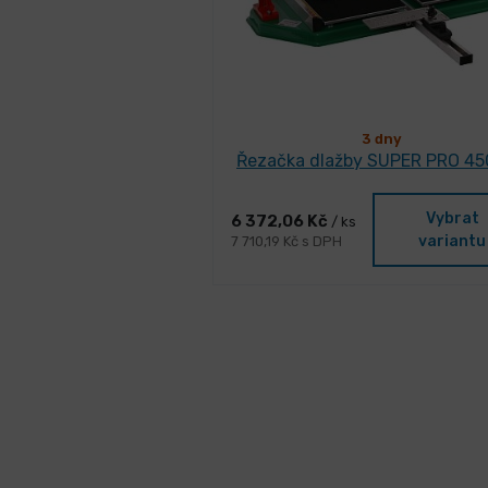
3 dny
Řezačka dlažby SUPER PRO 4
Vybrat
6 372,06 Kč
/ ks
variantu
7 710,19 Kč s DPH