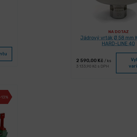
NA DOTAZ
Jádrový vrták Ø 58 mm 
HARD-LINE 40
antu
Vy
2 590,00 Kč
/ ks
var
3 133,90 Kč s DPH
-13%