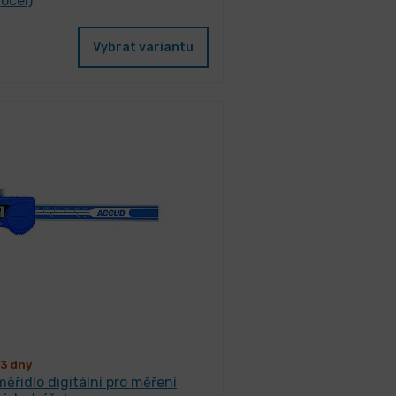
ocel)
Vybrat variantu
3 dny
řidlo digitální pro měření