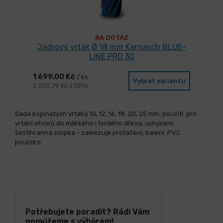
NA DOTAZ
Jádrový vrták Ø 18 mm Karnasch BLUE-
LINE PRO 30
1 699,00 Kč
/ ks
Vybrat variantu
2 055,79 Kč s DPH
Sada kopinatých vrtáků 10, 12, 16, 18, 20, 25 mm, použití: pro
vrtání otvorů do měkkého i tvrdého dřeva, uchycení:
šestihranná stopka - zamezuje protáčení, balení: PVC
pouzdro.
Potřebujete poradit? Rádi Vám
pomůžeme s výběrem!