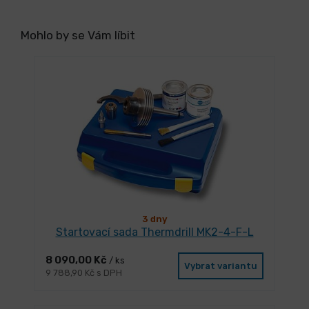
Mohlo by se Vám líbit
3 dny
Startovací sada Thermdrill MK2-4-F-L
8 090,00 Kč
/ ks
Vybrat variantu
9 788,90 Kč s DPH