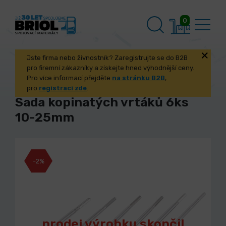
0
Jste firma nebo živnostník? Zaregistrujte se do B2B
pro firemní zákazníky a získejte hned výhodnější ceny.
Pro více informací přejděte
na stránku B2B
,
pro
registraci zde
.
Sada kopinatých vrtáků 6ks
10-25mm
-2%
prodej výrobku skončil