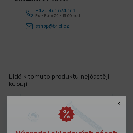
+420 461 634 161
Po - Pá: 6:30 - 15:00 hod.
eshop@briol.cz
Lidé k tomuto produktu nejčastěji
kupují