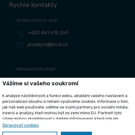
Rychlé kontakty
Výdejní místo e-shop
+420 461 615 269
prodejna@briol.cz
Velkoobchodní sklad
+420 461 634 161
Vážíme si vašeho soukromí
+420 461 634 381
K analýze návštěvnosti a funkcí webu, ukládání vašeho nastavení a
odbyt@briol.cz
personalizaci obsahu a reklam využíváme cookies. Informace o tom,
jak náš web používáte, sdílíme se svými partnery pro sociální média,
inzerci a analýzy, kteří mohou být ze zemí mimo EU. Partneři tyto
údaje mohou zkombinovat s dalšími informacemi, které jste jim
poskytli nebo které získali v důsledku toho, že používáte jejich služby.
Spravovat cookies
Copyright 2026 Briol s r.o., všechna práva vyhrazena
Podrobné informace
Grafický návrh
KošnarDesign.cz
a realizace
CZECHGROUP.cz