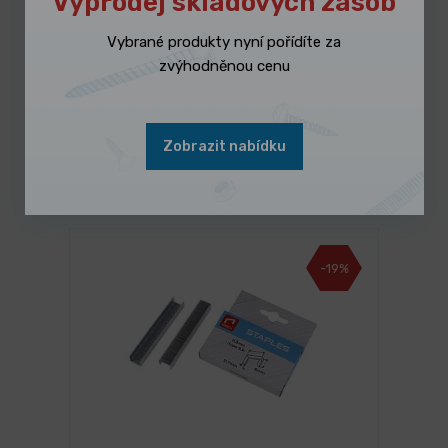
Výprodej skladových zásob
Vybrané produkty nyní pořídíte za
zvýhodněnou cenu
3 dny
Sada Thermdrill Form M 12 dlouhá
Zobrazit nabídku
3 990,00 Kč
/ ks
Vybrat variantu
4 827,90 Kč s DPH
-19%