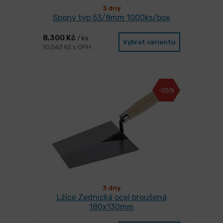
3 dny
Spony typ 53/8mm 1000ks/box
8,300 Kč
/ ks
Vybrat variantu
10,043 Kč s DPH
-25%
3 dny
Lžíce Zednická ocel broušená
180x130mm