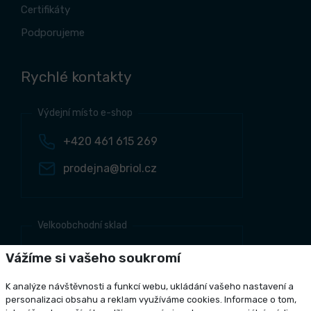
Certifikáty
Podporujeme
Rychlé kontakty
Výdejní místo e-shop
+420 461 615 269
prodejna@briol.cz
Velkoobchodní sklad
+420 461 634 161
Vážíme si vašeho soukromí
+420 461 634 381
K analýze návštěvnosti a funkcí webu, ukládání vašeho nastavení a
odbyt@briol.cz
personalizaci obsahu a reklam využíváme cookies. Informace o tom,