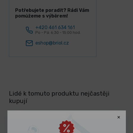
Potřebujete poradit? Rádi Vám
pomůžeme s výběrem!
+420 461 634 161
Po - Pá: 6:30 - 15:00 hod.
eshop@briol.cz
Lidé k tomuto produktu nejčastěji
kupují