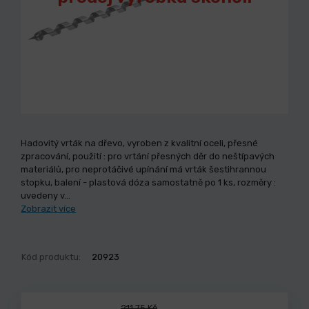
Hadovitý vrták na dřevo, vyroben z kvalitní oceli, přesné
zpracování, použití : pro vrtání přesných děr do neštípavých
materiálů, pro neprotáčivé upínání má vrták šestihrannou
stopku, balení - plastová dóza samostatně po 1 ks, rozměry :
uvedeny v…
Zobrazit více
Kód produktu:
20923
211,75 Kč