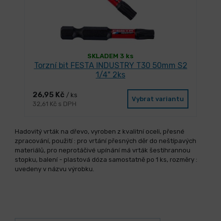
SKLADEM 3 ks
Torzní bit FESTA INDUSTRY T30 50mm S2
1/4" 2ks
26,95 Kč
/ ks
Vybrat variantu
32,61 Kč s DPH
Hadovitý vrták na dřevo, vyroben z kvalitní oceli, přesné
zpracování, použití : pro vrtání přesných děr do neštípavých
materiálů, pro neprotáčivé upínání má vrták šestihrannou
stopku, balení - plastová dóza samostatně po 1 ks, rozměry :
uvedeny v názvu výrobku.