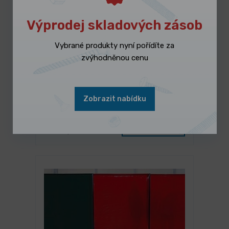
Výprodej skladových zásob
Vybrané produkty nyní pořídíte za
zvýhodněnou cenu
NA DOTAZ
Šroubový kompresor A-PLUS 8-08-
Zobrazit nabídku
270 (IE3)
164 990,00 Kč
/ ks
Vybrat variantu
199 637,90 Kč s DPH