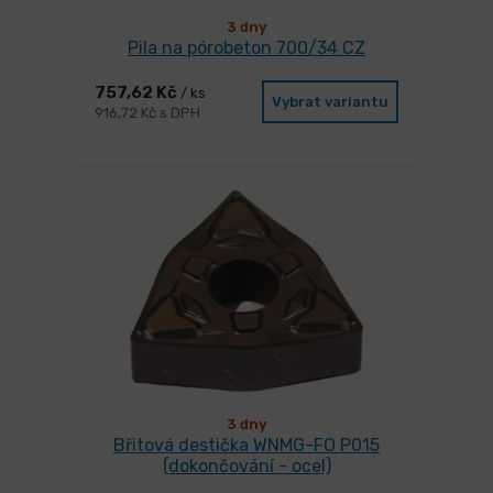
3 dny
Pila na pórobeton 700/34 CZ
757,62 Kč
/ ks
Vybrat variantu
916,72 Kč s DPH
3 dny
Břitová destička WNMG-FO P015
(dokončování - ocel)