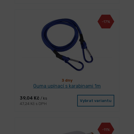
-17%
3 dny
Guma upínací s karabinami 1m
39,04 Kč
/ ks
Vybrat variantu
47,24 Kč s DPH
-11%