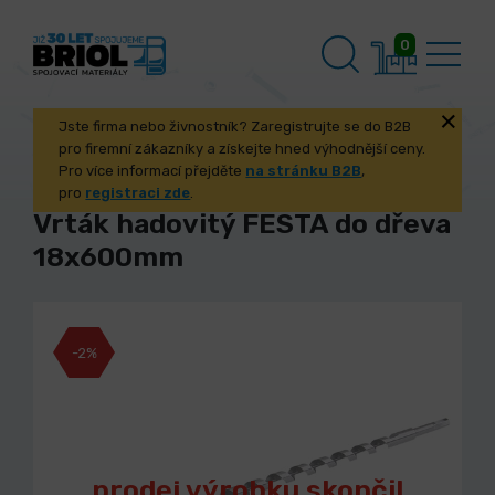
0
Jste firma nebo živnostník? Zaregistrujte se do B2B
pro firemní zákazníky a získejte hned výhodnější ceny.
Pro více informací přejděte
na stránku B2B
,
pro
registraci zde
.
Vrták hadovitý FESTA do dřeva
18x600mm
-2%
prodej výrobku skončil