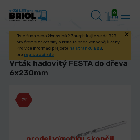
0
Jste firma nebo živnostník? Zaregistrujte se do B2B
pro firemní zákazníky a získejte hned výhodnější ceny.
Pro více informací přejděte
na stránku B2B
,
pro
registraci zde
.
Vrták hadovitý FESTA do dřeva
6x230mm
-7%
prodej výrobku skončil