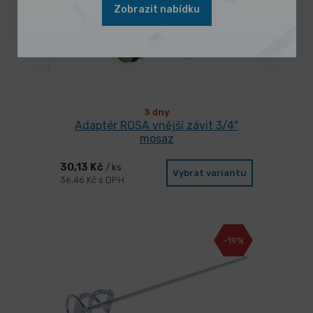
Zobrazit nabídku
3 dny
Adaptér ROSA vnější závit 3/4"
mosaz
30,13 Kč
/ ks
Vybrat variantu
36,46 Kč s DPH
-19%