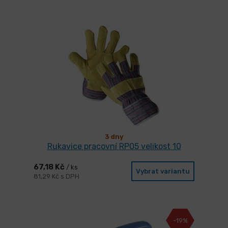
3 dny
Rukavice pracovní RP05 velikost 10
67,18 Kč
/ ks
Vybrat variantu
81,29 Kč s DPH
-19%