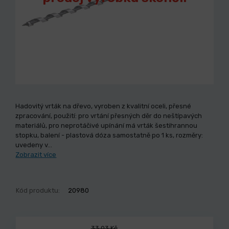
Hadovitý vrták na dřevo, vyroben z kvalitní oceli, přesné
zpracování, použití: pro vrtání přesných děr do neštípavých
materiálů, pro neprotáčivé upínání má vrták šestihrannou
stopku, balení - plastová dóza samostatně po 1 ks, rozměry:
uvedeny v…
Zobrazit více
Kód produktu:
20980
33,03 Kč