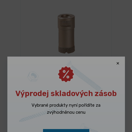
3 dny
Korunka vykružovací FESTA
diamantová 28mm M14
187,20 Kč
/ ks
Výprodej skladových zásob
Vybrat variantu
226,51 Kč s DPH
Vybrané produkty nyní pořídíte za
zvýhodněnou cenu
-9%