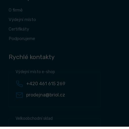
O firmě
Výdejní místo
Certifikáty
Podporujeme
Rychlé kontakty
Výdejní místo e-shop
+420 461 615 269
prodejna@briol.cz
Velkoobchodní sklad