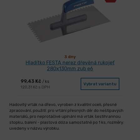
3 dny
Hladítko FESTA nerez dřevěná rukojeť
280x130mm zub e6
99,43 Kč
/ ks
Vybrat variantu
120,31 Kč s DPH
Hadovitý vrták na dřevo, vyroben z kvalitní oceli, přesné
zpracování, použití: pro vrtání přesných děr do neštípavých
materiálů, pro neprotáčivé upínání má vrták šestihrannou
stopku, balení - plastová dóza samostatně po 1 ks, rozměry:
uvedeny v názvu výrobku.