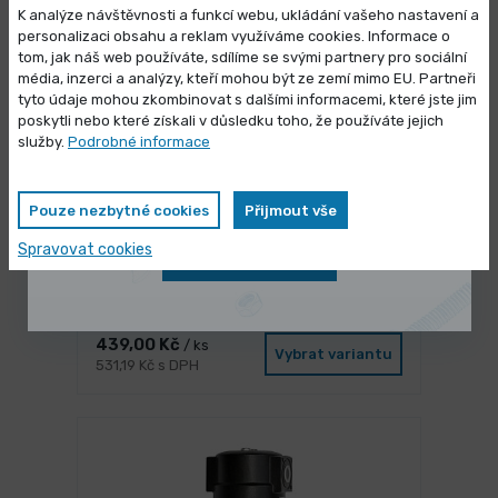
K analýze návštěvnosti a funkcí webu, ukládání vašeho nastavení a
personalizaci obsahu a reklam využíváme cookies. Informace o
tom, jak náš web používáte, sdílíme se svými partnery pro sociální
média, inzerci a analýzy, kteří mohou být ze zemí mimo EU. Partneři
Výprodej skladových zásob
tyto údaje mohou zkombinovat s dalšími informacemi, které jste jim
poskytli nebo které získali v důsledku toho, že používáte jejich
Vybrané produkty nyní pořídíte za
služby.
Podrobné informace
zvýhodněnou cenu
Pouze nezbytné cookies
Přijmout vše
Spravovat cookies
Zobrazit nabídku
3 dny
Redukční pouzdro MK4 - MK3
439,00 Kč
/ ks
Vybrat variantu
531,19 Kč s DPH