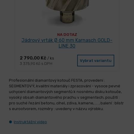
NA DOTAZ
Jádrový vrták Ø 60 mm Karnasch GOLD-
LINE 30
2 790,00 Kč
/ ks
Vybrat variantu
3 375,90 Kč s DPH
Profesionální diamantový kotouč FESTA, provedení :
SEGMENTOVÝ, kvalitní materiály i zpracování - vysoce pevné
uchycení diamantových segmentů k nosnému disku kotouče,
vysoký obsah diamantového prachu v segmentech, použití :
pro suché řezání betonu, cihel, zdiva, kamene, ... , balení : blistr
s eurootvorem, rozměry : uvedeny v názvu výrobku.
Instruktážní video