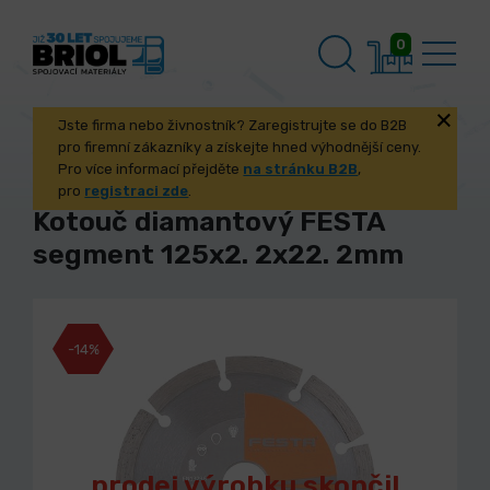
0
Jste firma nebo živnostník? Zaregistrujte se do B2B
pro firemní zákazníky a získejte hned výhodnější ceny.
Pro více informací přejděte
na stránku B2B
,
pro
registraci zde
.
Kotouč diamantový FESTA
segment 125x2. 2x22. 2mm
-14%
prodej výrobku skončil