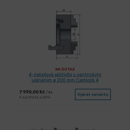
NA DOTAZ
4-čelisťové sklíčidlo s centrickým
upínáním ø 200 mm Camlock 4
7 990,00 Kč
/ ks
Vybrat variantu
9 667,90 Kč s DPH