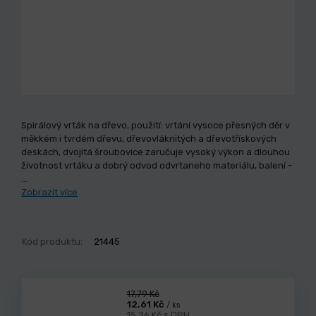
Spirálový vrták na dřevo, použití: vrtání vysoce přesných děr v
měkkém i tvrdém dřevu, dřevovláknitých a dřevotřískových
deskách, dvojitá šroubovice zaručuje vysoký výkon a dlouhou
životnost vrtáku a dobrý odvod odvrtaneho materiálu, balení -
…
Zobrazit více
Kód produktu:
21445
17,79 Kč
12,61 Kč
/ ks
15,26 Kč s DPH