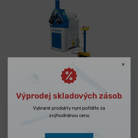
NA DOTAZ
Hydraulická zakružovačka profilů a
trubek PRM 50 FH
285 990,00 Kč
/ ks
Výprodej skladových zásob
Vybrat variantu
346 047,90 Kč s DPH
Vybrané produkty nyní pořídíte za
zvýhodněnou cenu