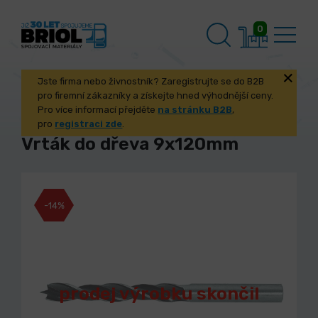
0
Jste firma nebo živnostník? Zaregistrujte se do B2B
pro firemní zákazníky a získejte hned výhodnější ceny.
Pro více informací přejděte
na stránku B2B
,
pro
registraci zde
.
Vrták do dřeva 9x120mm
-14%
prodej výrobku skončil