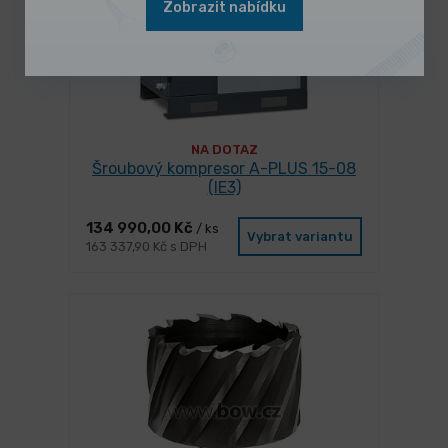
Zobrazit nabídku
NA DOTAZ
Šroubový kompresor A-PLUS 15-08
(IE3)
134 990,00 Kč
/ ks
Vybrat variantu
163 337,90 Kč s DPH