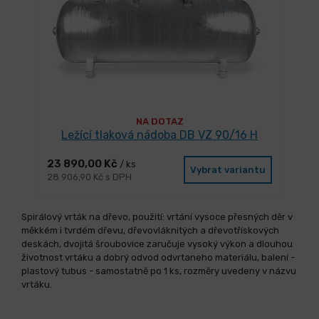
NA DOTAZ
Ležící tlaková nádoba DB VZ 90/16 H
23 890,00 Kč
/ ks
Vybrat variantu
28 906,90 Kč s DPH
Spirálový vrták na dřevo, použití: vrtání vysoce přesných děr v
měkkém i tvrdém dřevu, dřevovláknitých a dřevotřískových
deskách, dvojitá šroubovice zaručuje vysoký výkon a dlouhou
životnost vrtáku a dobrý odvod odvrtaneho materiálu, balení -
plastový tubus - samostatně po 1 ks, rozměry uvedeny v názvu
vrtáku.