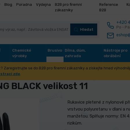
y
Blog
Poradna
Výdejna
B2B pro firemní
Reference
K
zákazníky
B2B
+420 4
Po - Pá
Hledat
eshop@
í
Chemické
Brusivo
Dílna, dům,
Nástroje pro
výrobky
zahrada
obrábění
? Zaregistrujte se do B2B pro firemní zákazníky a získejte hned výhodnějš
ranné pomůcky
Rukavice pracovní
Rukavice BUNTING BLACK vel
istraci zde
.
G BLACK velikost 11
Rukavice pletené z nylonové p
vrstvou polyuretanu v dlani a 
manžetou.
Splňuje normy: EN 
rizikům.