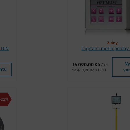
3 dny
 DIN
Digitální měřič polohy
Vy
16 090,00 Kč
/ ks
antu
var
19 468,90 Kč s DPH
-22%