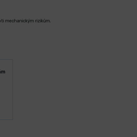
oti mechanickým rizikům.
ám