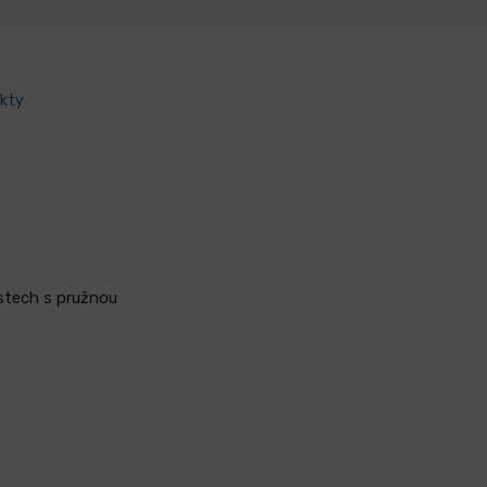
ukty
rstech s pružnou