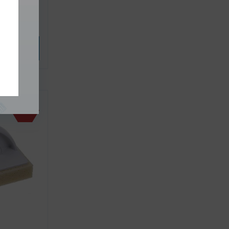
 FESTA
N
variantu
-5%