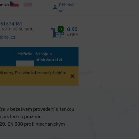
ontakt
Příhlásit
se
61 634 161
0 Kč
0
: 6:30 - 15:00 hod.
s DPH
briol.cz
Měřidla
Stroje a
příslušenství
í ceny. Pro více informací přejděte
ikost 11
říze v bezešvém provedení s tenkou
na prstech s pružnou
420, EN 388 proti mechanickým