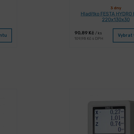
3 dny
Hladítko FESTA HYDRO h
220x130x30
90,89 Kč
/ ks
antu
Vybrat 
109,98 Kč s DPH