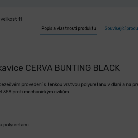
elikost 11
Popis a vlastnosti produktu
Související prod
rukavice CERVA BUNTING BLACK
 bezešvém provedení s tenkou vrstvou polyuretanu v dlani a na p
N 388 proti mechanickým rizikům.
u polyuretanu