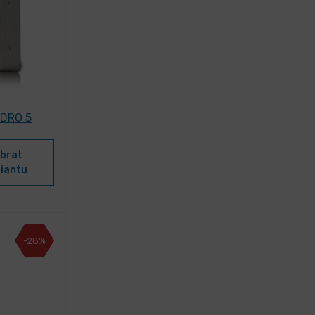
 DRO 5
brat
iantu
-28%