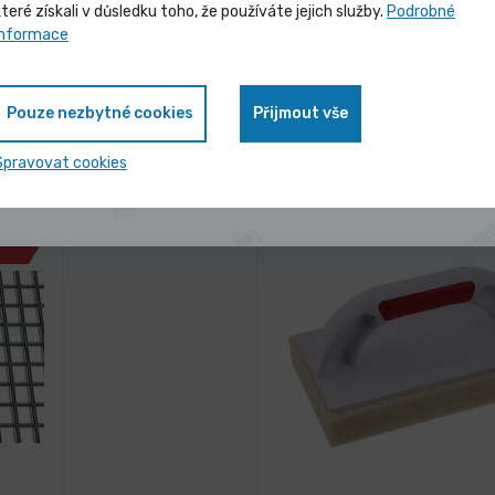
3 dny
které získali v důsledku toho, že používáte jejich služby.
Podrobné
ER32
Svěrka rychloupínací
Vybrané produkty nyní pořídíte za
informace
250x80mm NYLO
zvýhodněnou cenu
170,80 Kč
/ ks
Vybrat 
Pouze nezbytné cookies
Přijmout vše
206,67 Kč s DPH
Zobrazit nabídku
Spravovat cookies
-34%