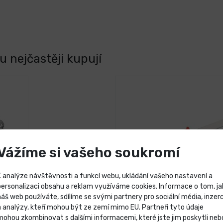
 nejčastěji kupují
Vážíme si vašeho soukromí
K analýze návštěvnosti a funkcí webu, ukládání vašeho nastavení a
personalizaci obsahu a reklam využíváme cookies. Informace o tom, ja
náš web používáte, sdílíme se svými partnery pro sociální média, inzerc
Výprodej skladových záso
a analýzy, kteří mohou být ze zemí mimo EU. Partneři tyto údaje
mohou zkombinovat s dalšími informacemi, které jste jim poskytli neb