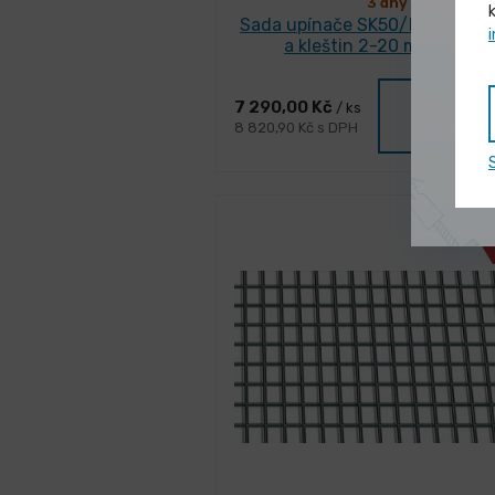
3 dny
Sada upínače SK50/DIN2080/
a kleštin 2-20 mm (18 ks)
Vybrat
7 290,00 Kč
/ ks
variantu
8 820,90 Kč s DPH