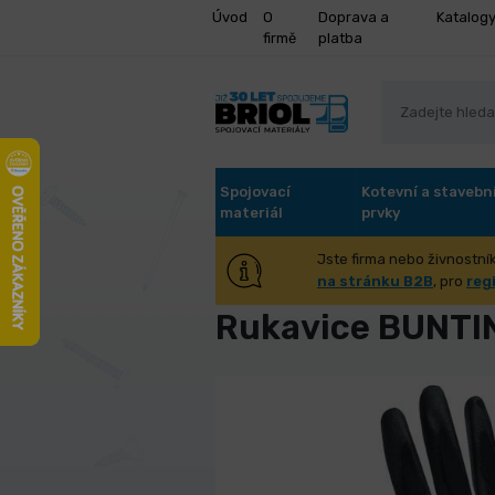
Úvod
O
Doprava a
Katalog
firmě
platba
Spojovací
Kotevní a stavebn
materiál
prvky
Jste firma nebo živnostník
Úvod
Dílna, dům, zahrada
Och
na stránku B2B
, pro
reg
Rukavice BUNTIN