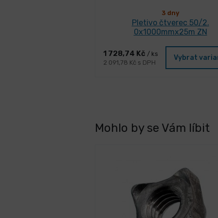
3 dny
Pletivo čtverec 50/2.
0x1000mmx25m ZN
1 728,74 Kč
/ ks
Vybrat vari
2 091,78 Kč s DPH
Mohlo by se Vám líbit