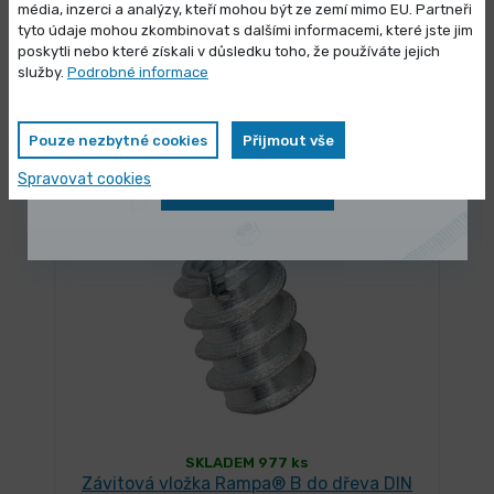
média, inzerci a analýzy, kteří mohou být ze zemí mimo EU. Partneři
Výprodej skladových zásob
tyto údaje mohou zkombinovat s dalšími informacemi, které jste jim
poskytli nebo které získali v důsledku toho, že používáte jejich
SKLADEM 7760 ks
Vybrané produkty nyní pořídíte za
služby.
Podrobné informace
Matice nábytkářská do dřeva
zvýhodněnou cenu
1,132 Kč
/ ks
Vybrat variantu
Pouze nezbytné cookies
Přijmout vše
1,369 Kč s DPH
Spravovat cookies
Zobrazit nabídku
OCEL
SKLADEM 977 ks
Závitová vložka Rampa® B do dřeva DIN