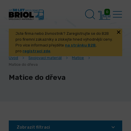
0
Jste firma nebo živnostník? Zaregistrujte se do B2B
pro firemní zákazníky a získejte hned výhodnější ceny.
Pro více informací přejděte
na stránku B2B
,
pro
registraci zde
.
Úvod
Spojovací materiál
Matice
Matice do dřeva
Matice do dřeva
Zobrazit filtraci