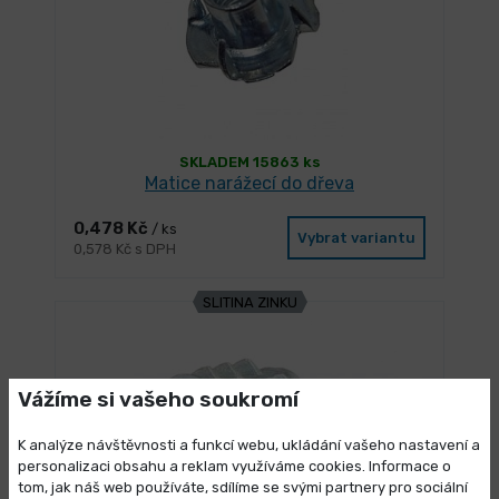
SKLADEM 15863 ks
Matice narážecí do dřeva
0,478 Kč
/ ks
Vybrat variantu
0,578 Kč s DPH
SLITINA ZINKU
Vážíme si vašeho soukromí
K analýze návštěvnosti a funkcí webu, ukládání vašeho nastavení a
personalizaci obsahu a reklam využíváme cookies. Informace o
tom, jak náš web používáte, sdílíme se svými partnery pro sociální