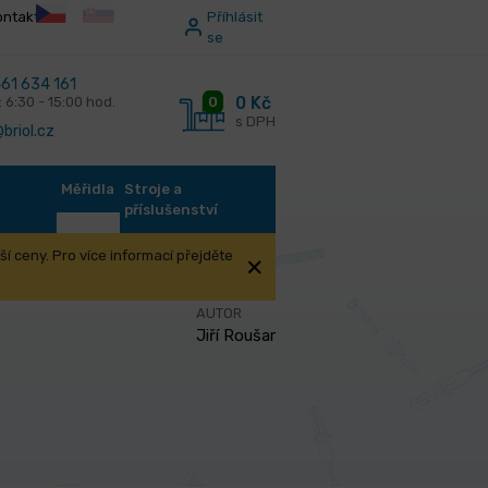
ontakt
Příhlásit
se
61 634 161
0 Kč
0
: 6:30 - 15:00 hod.
s DPH
briol.cz
Měřidla
Stroje a
příslušenství
í ceny. Pro více informací přejděte
vitů
AUTOR
Jiří Roušar