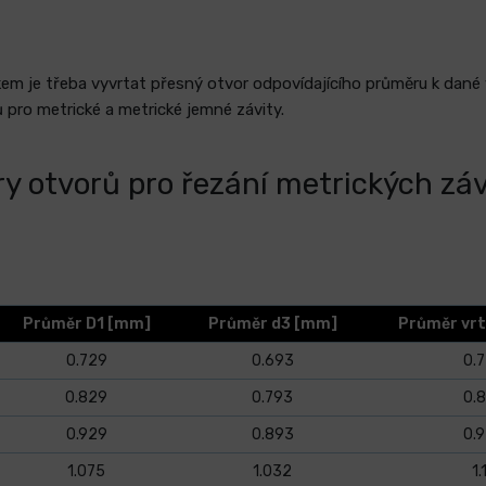
em je třeba vyvrtat přesný otvor odpovídajícího průměru k dané ve
 pro metrické a metrické jemné závity.
 otvorů pro řezání metrických záv
Průměr D1 [mm]
Průměr d3 [mm]
Průměr vr
0.729
0.693
0.
0.829
0.793
0.
0.929
0.893
0.
1.075
1.032
1.