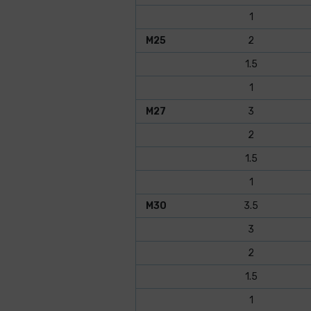
1
M25
2
1.5
1
M27
3
2
1.5
1
M30
3.5
3
2
1.5
1