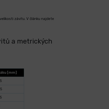
likosti závitu. V článku najdete
itů a metrických
táku [mm]
75
85
95
1