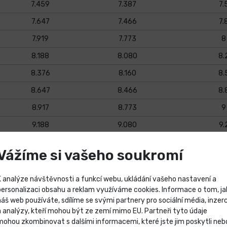
7.459
7.387
7.
7.647
7.466
7.
7.919
7.773
8
8.188
8.080
8.
8.376
8.160
8.
8.647
8.466
8.
8.917
8.773
9
9.188
9.080
9.
9.376
9.160
9.
Vážíme si vašeho soukromí
9.917
9.773
1
10.188
10.080
10
K analýze návštěvnosti a funkcí webu, ukládání vašeho nastavení a
personalizaci obsahu a reklam využíváme cookies. Informace o tom, ja
10.106
9.853
10
náš web používáte, sdílíme se svými partnery pro sociální média, inzerc
Výprodej skladových záso
a analýzy, kteří mohou být ze zemí mimo EU. Partneři tyto údaje
10.376
10.160
10
mohou zkombinovat s dalšími informacemi, které jste jim poskytli neb