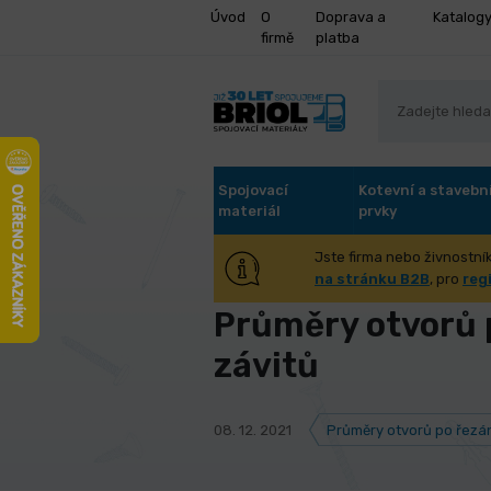
Úvod
O
Doprava a
Katalog
firmě
platba
Spojovací
Kotevní a stavebn
materiál
prvky
Jste firma nebo živnostník
Úvod
Poradna
Průměry otvorů 
na stránku B2B
, pro
reg
Průměry otvorů 
závitů
08. 12. 2021
Průměry otvorů po řezání