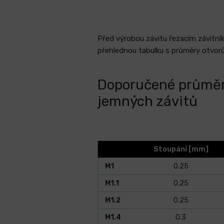
Před výrobou závitu řezacím závitník
přehlednou tabulku s průměry otvorů
Doporučené průměry
jemných závitů
Stoupání [mm]
M1
0.25
M1.1
0.25
M1.2
0.25
M1.4
0.3