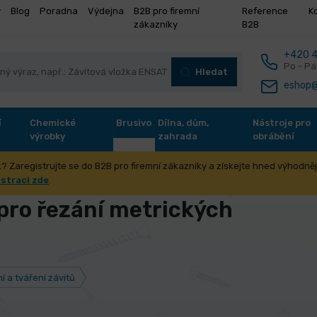
y
Blog
Poradna
Výdejna
B2B pro firemní
Reference
K
zákazníky
B2B
+420 4
Po - Pá
Hledat
eshop@
í
Chemické
Brusivo
Dílna, dům,
Nástroje pro
výrobky
zahrada
obrábění
? Zaregistrujte se do B2B pro firemní zákazníky a získejte hned výhodnějš
po řezání a tváření závitů
Průměry otvorů pro řezání metrických zá
istraci zde
.
pro řezání metrických
 a tváření závitů